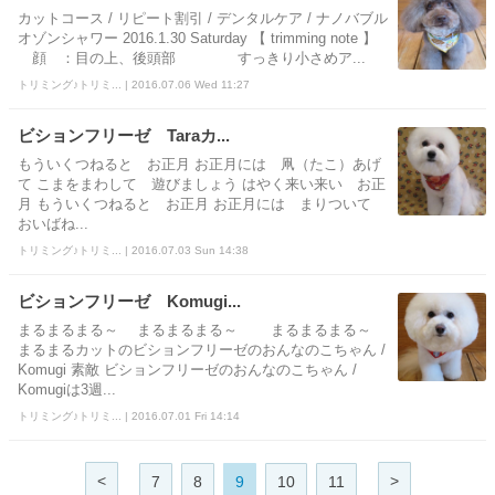
カットコース / リピート割引 / デンタルケア / ナノバブル
オゾンシャワー 2016.1.30 Saturday 【 trimming note 】
顔 ：目の上、後頭部 すっきり小さめア...
トリミング♪トリミ... | 2016.07.06 Wed 11:27
ビションフリーゼ Taraカ...
もういくつねると お正月 お正月には 凧（たこ）あげ
て こまをまわして 遊びましょう はやく来い来い お正
月 もういくつねると お正月 お正月には まりついて
おいばね...
トリミング♪トリミ... | 2016.07.03 Sun 14:38
ビションフリーゼ Komugi...
まるまるまる～ まるまるまる～ まるまるまる～
まるまるカットのビションフリーゼのおんなのこちゃん /
Komugi 素敵 ビションフリーゼのおんなのこちゃん /
Komugiは3週...
トリミング♪トリミ... | 2016.07.01 Fri 14:14
<
>
7
8
9
10
11