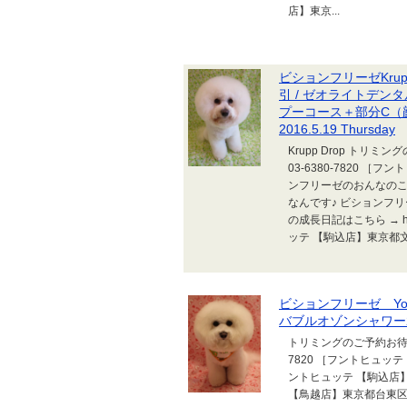
店】東京...
ビションフリーゼKru
引 / ゼオライトデン
プーコース＋部分C（顔
2016.5.19 Thursday
Krupp Drop トリ
03-6380-7820 ［フント
ンフリーゼのおんなのこち
なんです♪ ビションフリー
の成長日記はこちら → http://
ッテ 【駒込店】東京都文京区本駒
ビションフリーゼ Yoカ
バブルオゾンシャワー2017
トリミングのご予約お待ちし
7820 ［フントヒュッテ トリミン
ントヒュッテ 【駒込店】東京都
【鳥越店】東京都台東区鳥越