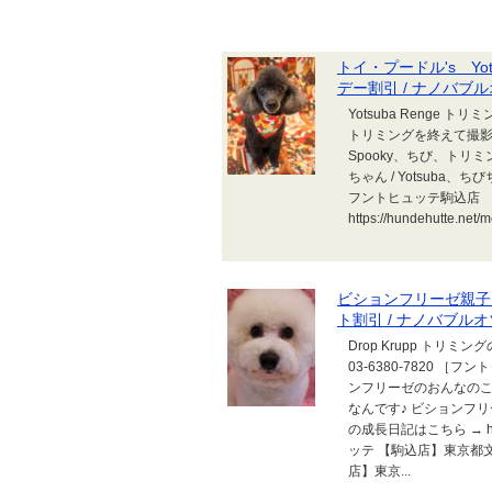
トイ・プードル's Yot
デー割引 / ナノバブルオゾ
Yotsuba Renge
トリミングを終えて撮影
Spooky、ちび、ト
ちゃん / Yotsuba
フントヒュッテ駒込店 Tel
https://hundehutte.n
ビションフリーゼ親子 K
ト割引 / ナノバブルオゾン
Drop Krupp トリ
03-6380-7820 ［フント
ンフリーゼのおんなのこち
なんです♪ ビションフリー
の成長日記はこちら → http://
ッテ 【駒込店】東京都文京区本
店】東京...