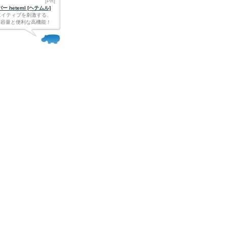
[PR]
 heteml [ヘテムル]
エイティブを刺激する、
Bの大容量と便利な高機能！