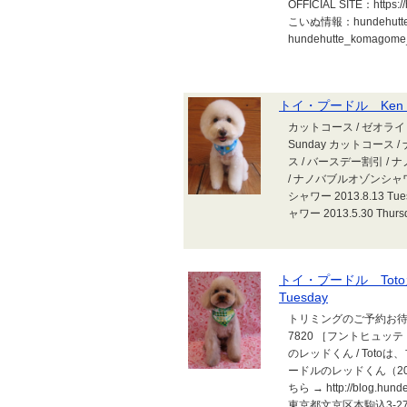
OFFICIAL SITE：https://
こいぬ情報：hundehut
hundehutte_komagome_
トイ・プードル Ken
カットコース / ゼオライ
Sunday カットコース /
ス / バースデー割引 / ナ
/ ナノバブルオゾンシャワー
シャワー 2013.8.13 
ャワー 2013.5.30 Thurs
トイ・プードル Toto
Tuesday
トリミングのご予約お待ちし
7820 ［フントヒュッテ トリ
のレッドくん / Tot
ードルのレッドくん（200
ちら → http://blog.hu
東京都文京区本駒込3-27-6