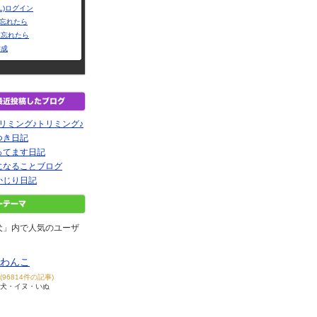
L)ログイン
Dを忘れたら
を忘れたら
作成
リミング♪トリミング♪
つき日記
ってます日記
になることブログ
かじり日記
犬」内で人気のユーザ
わんこ
(96814件の記事)
犬・イヌ・いぬ