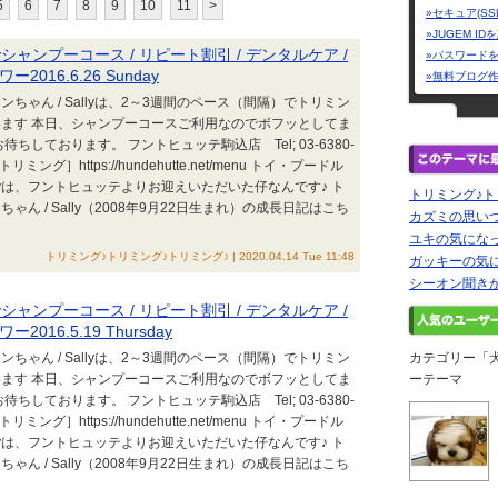
5
6
7
8
9
10
11
>
»セキュア(SS
»JUGEM I
yシャンプーコース / リピート割引 / デンタルケア /
»パスワード
016.6.26 Sunday
»無料ブログ
ちゃん / Sallyは、2～3週間のペース（間隔）でトリミン
ます 本日、シャンプーコースご利用なのでボフッとしてま
ちしております。 フントヒュッテ駒込店 Tel; 03-6380-
ミング］https://hundehutte.net/menu トイ・プードル
allyは、フントヒュッテよりお迎えいただいた仔なんです♪ ト
トリミング♪ト
ん / Sally（2008年9月22日生まれ）の成長日記はこち
カズミの思い
ユキの気にな
トリミング♪トリミング♪トリミング♪ | 2020.04.14 Tue 11:48
ガッキーの気
シーオン聞き
yシャンプーコース / リピート割引 / デンタルケア /
16.5.19 Thursday
ちゃん / Sallyは、2～3週間のペース（間隔）でトリミン
カテゴリー「
ます 本日、シャンプーコースご利用なのでボフッとしてま
ーテーマ
ちしております。 フントヒュッテ駒込店 Tel; 03-6380-
ミング］https://hundehutte.net/menu トイ・プードル
allyは、フントヒュッテよりお迎えいただいた仔なんです♪ ト
ん / Sally（2008年9月22日生まれ）の成長日記はこち