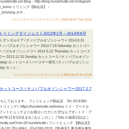
hundehutte.net Blog：http://blog.hundehutte.net Instagram
te_koinu トリミング【駒込店】：
trimming ポチ...
トリミング♪トリミング♪トリミング♪ | 2020.04.07 Tue 13:42
トリミングダイジェスト2013年2月～2014年8月
トデンタルケア / ナノバブルオゾンシャワー 2014.8.31
 ナノバブルオゾンシャワー 2014.7.19 Saturday カットコー
ノバブルオゾンシャワー 2014.5.22 Thursday カットコース
 2013.12.22 Sunday カットコース / ナノバブルオゾン
Tuesday カットコース / バースデー割引 / ナノバブルオゾンシ
day カット...
トリミング♪トリミング♪トリミング♪ | 2020.04.03 Fri 12:20
カットコース / ナノバブルオゾンシャワー2017.2.7
ております。 フントヒュッテ駒込店 Tel; 03-6380-
ミング］https://hundehutte.net/menu トイ・プードル
oは、フントヒュッテよりお迎えいただいた仔なんです♪ トイ・プ
7年12月3日生まれ / おとこのこ） / Toto の成長日記はこ
ndehutte.net/?cid=26 hundehutte / フントヒュッテ 【駒込店】
-101 TEL&FAX：03-6380-7820 【鳥越店】東京都台東区