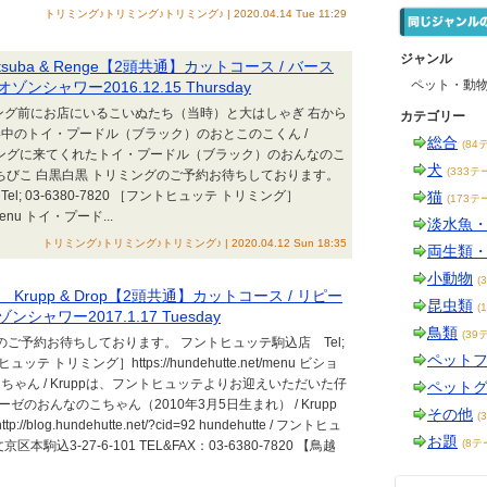
トリミング♪トリミング♪トリミング♪ | 2020.04.14 Tue 11:29
ジャンル
suba & Renge【2頭共通】カットコース / バース
ペット・動
ンシャワー2016.12.15 Thursday
 トリミング前にお店にいるこいぬたち（当時）と大はしゃぎ 右から
カテゴリー
中のトイ・プードル（ブラック）のおとこのこくん /
総合
(84
リミングに来てくれたトイ・プードル（ブラック）のおんなのこ
犬
(333テ
、ちびちびこ 白黒白黒 トリミングのご予約お待ちしております。
; 03-6380-7820 ［フントヒュッテ トリミング］
猫
(173テ
et/menu トイ・プード...
淡水魚
トリミング♪トリミング♪トリミング♪ | 2020.04.12 Sun 18:35
両生類
小動物
(
rupp & Drop【2頭共通】カットコース / リピー
昆虫類
(
シャワー2017.1.17 Tuesday
鳥類
(39
ミングのご予約お待ちしております。 フントヒュッテ駒込店 Tel;
ペット
ヒュッテ トリミング］https://hundehutte.net/menu ビショ
ゃん / Kruppは、フントヒュッテよりお迎えいただいた仔
ペット
ゼのおんなのこちゃん（2010年3月5日生まれ） / Krupp
その他
(
blog.hundehutte.net/?cid=92 hundehutte / フントヒュ
お題
(8テ
駒込3-27-6-101 TEL&FAX：03-6380-7820 【鳥越