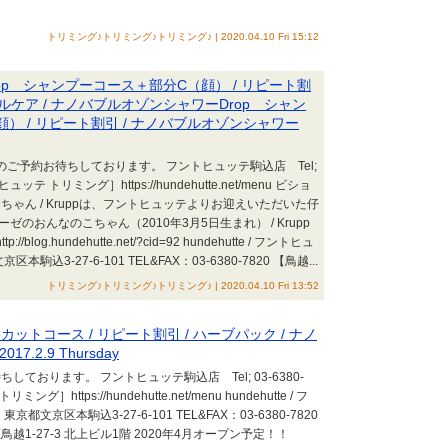
トリミング♪トリミング♪トリミング♪ | 2020.04.10 Fri 15:12
pp シャンプーコース＋部分C（顔） / リピート割
タルケア / ナノバブルオゾンシャワーDrop シャン
） / リピート割引 / ナノバブルオゾンシャワー
ミングのご予約お待ちしております。 フントヒュッテ駒込店 Tel;
ヒュッテ トリミング］https://hundehutte.net/menu ビショ
ゃん / Kruppは、フントヒュッテよりお迎えいただいた仔
ゼのおんなのこちゃん（2010年3月5日生まれ） / Krupp
blog.hundehutte.net/?cid=92 hundehutte / フントヒュ
込3-27-6-101 TEL&FAX：03-6380-7820 【鳥越...
トリミング♪トリミング♪トリミング♪ | 2020.04.10 Fri 13:52
ットコース / リピート割引 / ハーブパック / ナノ
.2.9 Thursday
ております。 フントヒュッテ駒込店 Tel; 03-6380-
グ］https://hundehutte.net/menu hundehutte / フ
文京区本駒込3-27-6-101 TEL&FAX：03-6380-7820
1-27-3 北上ビル1階 2020年4月オープン予定！！