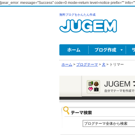
[pear_error: message="Success" code=0 mode=return level=notice prefix="" info=""
無料ブログをかんたん作成
ホーム
>
ブログテーマ
>
犬
>
トリマー