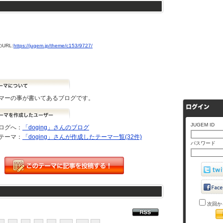
URL:
https://jugem.jp/theme/c153/9727/
マーの事が書いてあるブログです。
JUGEM ID
ログへ：
「doging」さんのブログ
テーマ：
「doging」さんが作成したテーマ一覧(32件)
パスワード
次回か