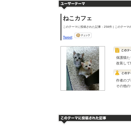
ねこカフェ
このテーマに投稿された記事：258件 | このテーマの
Tweet
保護猫た
改装して
作者のブ
その他の