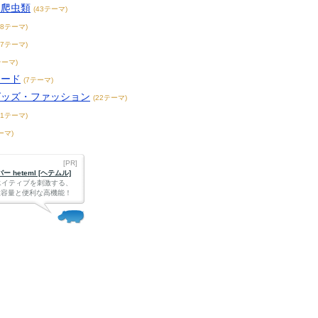
・爬虫類
(43テーマ)
38テーマ)
17テーマ)
テーマ)
フード
(7テーマ)
グッズ・ファッション
(22テーマ)
31テーマ)
ーマ)
[PR]
 heteml [ヘテムル]
エイティブを刺激する、
Bの大容量と便利な高機能！