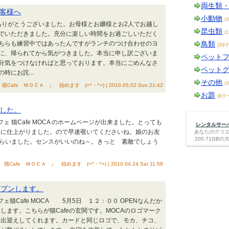
両生類
お客様へ
小動物
(
ありがとうございました。お母様とお嬢様とお2人でお越し
昆虫類
(
でいただきました。充分に楽しい時間をお過ごしいただく
ちらも練習中ではあったんですがランチのつけ合わせのヨ
鳥類
(39
に、帰られてから気がつきました。本当に申し訳ございま
ペット
分気をつけなければと思っております。本当にごめんなさ
ペット
にお詫...
その他
(
猫Cafe ＭＯＣＡ 』 始めます (=^・^=) | 2010.05.02 Sun 21:42
お題
(8テ
した。
フェ 猫Cafe MOCA のホームページが出来ました。とっても
レンタルサーバー
ジに仕上がりました。ので早速覗いてくださいね。娘のお友
あなたのクリ
200.71G
もらいました。センスがいいのね～。きっと 素敵でしょう
 猫Cafe ＭＯＣＡ 』 始めます (=^・^=) | 2010.04.24 Sat 11:58
ープンします。
フェ猫Cafe MOCA 5月5日 １２：００ OPENなんだか
します。こちらが猫Cafeの玄関です。MOCAのロゴマーク
お出迎えしてくれます。カードと同じロゴで、モカ、チコ、