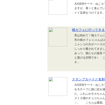
JUGEMテーマ：ねこ
ますが、着々と進んで
イイ足跡をつ
『
猫カフェに行ってきま
実は初めて！猫カフェに
市の猫カフェ にゃんぱん
ニャンコの方がペースの
しっかり癒されてきまし
みっつ、猫たちの遊具
と寛げる空間です♪ 
キ...
スタンプカードと名刺
JUGEMテーマ：ねこ
をモチーフに娘に絵を
た。ふわふわモカちゃ
ズミ小僧のチョコちゃ
～。 こちらは裏面。