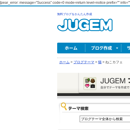
[pear_error: message="Success" code=0 mode=return level=notice prefix="" info=""
無料ブログをかんたん作成
ホーム
>
ブログテーマ
>
猫
>
ねこカフェ