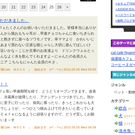
»セキュア(SS
20
21
22
23
24
25
26
>
»JUGEM I
»パスワード
ただきました。
»無料ブログ
カフェたくさんのお祝いをいただきました。皆様本当にありが
さんから猫おもちゃ耳が…早速チョコちゃんに食いちぎられ
っと飽きずに遊べるツワモノです。幸ママより かわいいじ
はあまり買わない立派な猫じゃらし大切に遊んでほしいけ
も近いかな～こじか文庫のお友達より ドリンクウェルとっ
cat cafe N
みんなよく水を飲んでくれますよ～にゃんたの会員さん
保護猫カフェ
ア こちらもにゃんた会員のＫさ...
コーヒーヌガ
猫Cafe ＭＯＣＡ 』 始めます (=^・^=) | 2010.05.05 Wed 05:05
！！
ジャンル
カフェ長い準備期間を経て、とうとうオープンできます。改装
ペット・動
り、冷蔵庫が故障したり、アクシデントつづきでした。預か
カテゴリー
でに里子に行ったり、病気に罹ったり。きっとこれからも大
総合
のでしょうが、一つひとつ積み上げて行きたいと思っていま
(84
るＣａｆｅになるように頑張りますので、どうぞ宜しくお願
犬
(333テ
ていま～す
猫
(173テ
猫Cafe ＭＯＣＡ 』 始めます (=^・^=) | 2010.05.05 Wed 04:08
淡水魚