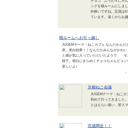
チョコ ふうの４にゃん
ングを猫ルームにしまし
外狭いですね。定員は6
ています。遠くからお越
『
猫ルームへお引っ越し
JUGEMテーマ：ねこカフェ なんだかん
床。美白効果！！なんだかみんながかわい
と感が気に入っていただいたようで モ
様子。朝日にきらめくチョコちゃんピョン
楽しいよ♪
『 
京都ねこ会議
JUGEMテーマ：ねこ
初めて行ってきました
とはえらい違い、皆ス
完成間近！！