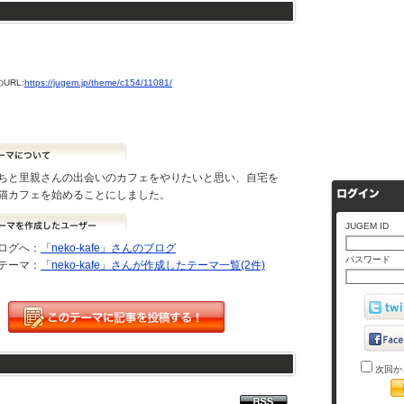
URL:
https://jugem.jp/theme/c154/11081/
ちと里親さんの出会いのカフェをやりたいと思い、自宅を
猫カフェを始めることにしました。
JUGEM ID
ログへ：
「neko-kafe」さんのブログ
パスワード
テーマ：
「neko-kafe」さんが作成したテーマ一覧(2件)
次回か