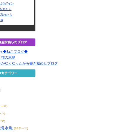
L)ログイン
Dを忘れたら
を忘れたら
作成
yanny ◆ねこブログ◆
 猫の恵庭
ーがなくなったから書き始めたブログ
物
テーマ)
ーマ)
ーマ)
・海水魚
(38テーマ)