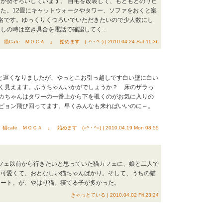
が勢ぞろいしています。 自宅を改装して、もともとのリビ
た。12畳にキャットウォークやタワー、ソファをおくと案
名です。ゆっくりくつろいでいただきたいので少人数にし
しの時は空き具合を電話で確認してく...
 猫Cafe ＭＯＣＡ 』 始めます (=^・^=) | 2010.04.24 Sat 11:36
だと遅くなりましたが、やっとこお引っ越しです白い壁に白い
く見えます。ふうちゃんいかがでしょうか？ 床のザラっ
カちゃんはタワーの一番上から下を覗くのがお気に入りの
ピョン飛び回ってます。早くみんなも来ればいいのに～。
猫cafe ＭＯＣＡ 』 始めます (=^・^=) | 2010.04.19 Mon 08:55
カフェ以前から行きたいと思っていた猫カフェに、娘と二人で
。可愛くて、おとなしい猫ちゃんばかり。そして、うちの猫
マート。が、やはり猫。寝てる子が多かった。
きゃっとている | 2010.04.02 Fri 23:24