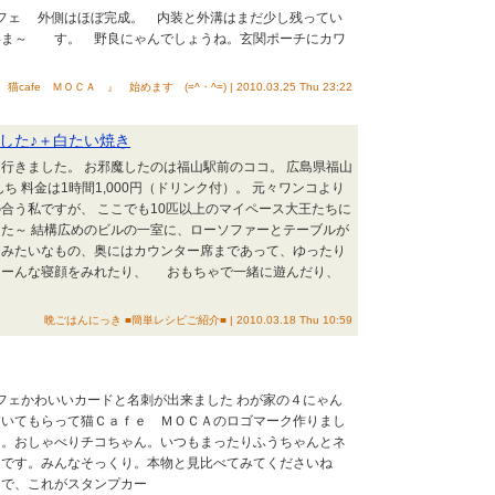
カフェ 外側はほぼ完成。 内装と外溝はまだ少し残ってい
いま～ す。 野良にゃんでしょうね。玄関ポーチにカワ
けてます。
 猫cafe ＭＯＣＡ 』 始めます (=^・^=) | 2010.03.25 Thu 23:22
した♪＋白たい焼き
行きました。 お邪魔したのは福山駅前のココ。 広島県福山
ち 料金は1時間1,000円（ドリンク付）。 元々ワンコより
合う私ですが、 ここでも10匹以上のマイペース大王たちに
た～ 結構広めのビルの一室に、ローソファーとテーブルが
？みたいなもの、奥にはカウンター席まであって、ゆったり
こーんな寝顔をみれたり、 おもちゃで一緒に遊んだり、
晩ごはんにっき ■簡単レシピご紹介■ | 2010.03.18 Thu 10:59
カフェかわいいカードと名刺が出来ました わが家の４にゃん
描いてもらって猫Ｃａｆｅ ＭＯＣＡのロゴマーク作りまし
ん。おしゃべりチコちゃん。いつもまったりふうちゃんとネ
んです。みんなそっくり。本物と見比べてみてくださいね
で、これがスタンプカー