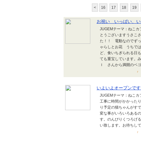
<
16
17
18
19
お祝い いっぱい、い
JUGEMテーマ：ねこ
とうございますうさこ
た！！ 電動なのでず
ゃらしとお花 うちで
ど、食いちぎられる日
ても重宝しています。
Ｉ さんから満開のベゴニ
『 
いよいよオープンです
JUGEMテーマ：ねこ
工事に時間がかかった
り予定の猫ちゃんがす
変な事がいろいろある
す。のんびりくつろげ
い致します。お待ちし
『 