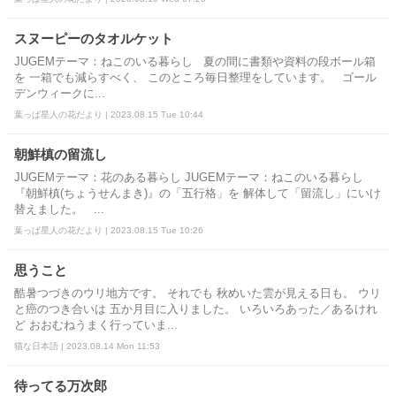
スヌーピーのタオルケット
JUGEMテーマ：ねこのいる暮らし 夏の間に書類や資料の段ボール箱
を 一箱でも減らすべく、 このところ毎日整理をしています。 ゴール
デンウィークに...
葉っぱ星人の花だより | 2023.08.15 Tue 10:44
朝鮮槙の留流し
JUGEMテーマ：花のある暮らし JUGEMテーマ：ねこのいる暮らし
『朝鮮槙(ちょうせんまき)』の「五行格」を 解体して「留流し」にいけ
替えました。 ...
葉っぱ星人の花だより | 2023.08.15 Tue 10:26
思うこと
酷暑つづきのウリ地方です。 それでも 秋めいた雲が見える日も。 ウリ
と癌のつき合いは 五か月目に入りました。 いろいろあった／あるけれ
ど おおむねうまく行っていま...
猫な日本語 | 2023.08.14 Mon 11:53
待ってる万次郎