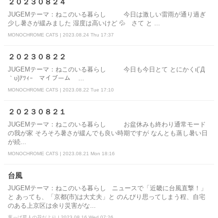
２０２３０８２４
JUGEMテーマ：ねこのいる暮らし 今日は激しい雷雨が通り過ぎ
少し暑さが緩みました 湿度は高いけど 💦 さて と ...
MONOCHROME CATS | 2023.08.24 Thu 17:37
２０２３０８２２
JUGEMテーマ：ねこのいる暮らし 今日も今日とて とにかくι(´Д
｀υ)ｱﾂｨｰ マイブーム ...
MONOCHROME CATS | 2023.08.22 Tue 17:10
２０２３０８２１
JUGEMテーマ：ねこのいる暮らし お盆休みも終わり通常モード
の我が家 そろそろ暑さが緩んでも良い時期ですが なんとも蒸し暑い日
が続...
MONOCHROME CATS | 2023.08.21 Mon 18:16
台風
JUGEMテーマ：ねこのいる暮らし ニュースで「近畿に台風直撃！」
と あっても、「京都(市)は大丈夫」と のんびり思ってしまう程、自宅
のある上京区は余り災害がな...
葉っぱ星人の花だより | 2023.08.16 Wed 07:26