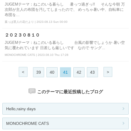
JUGEMテーマ：ねこのいる暮らし 暑っつ過ぎっ!! そんな今朝 万
次郎が主人の布団を汚してしまったので、 めっちゃ暑い中、自転車に
布団を...
葉っぱ星人の花だより | 2023.08.13 Sun 00:00
２０２３０８１０
JUGEMテーマ：ねこのいる暮らし 台風の影響でしょうか 暑い空
気に覆われています 日差しも厳しいです なので サング...
MONOCHROME CATS | 2023.08.10 Thu 17:28
<
>
39
40
41
42
43
このテーマに最近投稿したブログ
Hello,rainy days
MONOCHROME CATS