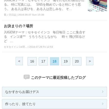
JUGEMテーマ：セキセイインコ 魂そのものの個性が出
る。 特に写真には。 SNSを眺めていると特にそう思
う。 ある人は喜びを、ある人は悲しみを。 そ...
鷲ノ月日誌 | 2016.08.07 Sun 15:38
お決まりの？場所
JUGEMテーマ：セキセイインコ 毎日毎日 ここに集合す
る インコ達^^ うろうろとしながら 時々 飛び回るけ
ど ...
セキセイインコ4羽... | 2016.07.29 Fri 12:53
<
>
16
17
18
19
20
このテーマに最近投稿したブログ
なかすからお届けデス
作ったり、捨てたり