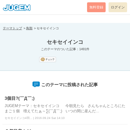
[pear_error: message="Success" code=0 mode=return level=notice
prefix="" info=""]
無料登録
ログイン
テーマトップ
鳥類
セキセイインコ
セキセイインコ
このテーマのついた記事：1491件
このテーマに投稿された記事
3個目?(￣Д￣;)
JUGEMテーマ：セキセイインコ 今朝見たら さんちゃんところにた
まご１個 増えてたぁ～∑(￣Д￣;) いつの間に産んだ...
セキセイインコ4羽... | 2016.09.24 Sat 14:10