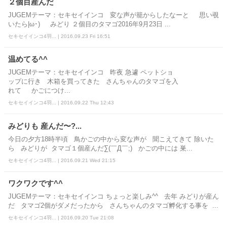
２個目産んだ
JUGEMテーマ：セキセイインコ 変な声が籠からしたなーと 思い覗
いたら|ω･) みどり ２個目のタマゴ2016年9月23日 ...
セキセイインコ4羽... | 2016.09.23 Fri 16:51
温めてる^^
JUGEMテーマ：セキセイインコ 昨夜 急遽 ペットショ
ップに行き 木箱を買ってきた さんちゃんのタマゴを入
れて かごにつけ...
セキセイインコ4羽... | 2016.09.22 Thu 12:43
みどりも 産んだ〜?...
今日の夕方18時半頃 鳥かごの中から変な声が 聞こえてきて 除いた
ら みどりが タマゴ１個産んだ∑(￣Д￣;) かごの中には 巣...
セキセイインコ4羽... | 2016.09.21 Wed 21:15
ワクワクです^^
JUGEMテーマ：セキセイインコ ちょっと楽しみ^^ 去年 みどりが産ん
だ タマゴ2個がダメだったから さんちゃんのタマゴ孵化する事を ...
セキセイインコ4羽... | 2016.09.20 Tue 21:08