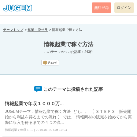
[pear_error: message="Success" code=0 mode=return level=notice
prefix="" info=""]
無料登録
ログイン
テーマトップ
起業・脱サラ
情報起業で稼ぐ方法
情報起業で稼ぐ方法
このテーマのついた記事：243件
このテーマに投稿された記事
情報起業で年収１０００万...
JUGEMテーマ：情報起業で稼ぐ方法 ども。。 【 ＳＴＥＰ３ 販売開
始から利益を得るまでの流れ 】 では、 情報商材の販売を始めてから実
際に収入を得るまでの４つの流...
情報起業で年収１,... | 2010.01.30 Sat 10:04