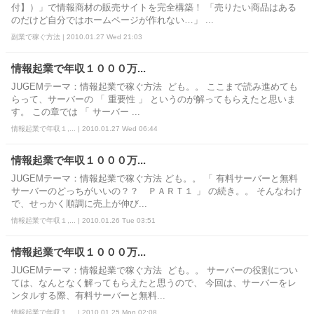
付】）」で情報商材の販売サイトを完全構築！ 「売りたい商品はある
のだけど自分ではホームページが作れない…」 ...
副業で稼ぐ方法 | 2010.01.27 Wed 21:03
情報起業で年収１０００万...
JUGEMテーマ：情報起業で稼ぐ方法 ども。。 ここまで読み進めても
らって、サーバーの 「 重要性 」 というのが解ってもらえたと思いま
す。 この章では 「 サーバー ...
情報起業で年収１,... | 2010.01.27 Wed 06:44
情報起業で年収１０００万...
JUGEMテーマ：情報起業で稼ぐ方法 ども。。 「 有料サーバーと無料
サーバーのどっちがいいの？？ ＰＡＲＴ１ 」 の続き。。 そんなわけ
で、せっかく順調に売上が伸び...
情報起業で年収１,... | 2010.01.26 Tue 03:51
情報起業で年収１０００万...
JUGEMテーマ：情報起業で稼ぐ方法 ども。。 サーバーの役割につい
ては、なんとなく解ってもらえたと思うので、 今回は、サーバーをレ
ンタルする際、有料サーバーと無料...
情報起業で年収１,... | 2010.01.25 Mon 02:08