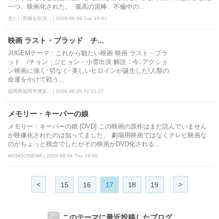
一つ、映画化された。 孤高の泥棒、不倫中の...
見たい邦画を出演... | 2009.06.09 Tue 19:41
映画 ラスト・ブラッド チ...
JUGEMテーマ：これから観たい映画 映画 ラスト・ブラ
ッド /チョン・ジヒョン・小雪出演 解説：今､アクショ
ン映画に強く･切なく･美しいヒロインが誕生した!人類の
命運をかけて戦う...
福岡県福岡市博多... | 2009.06.05 Fri 22:27
メモリー・キーパーの娘
メモリー・キーパーの娘 [DVD] この映画の原作はまだ読んでいません
が映像化されたのは知ってました。 劇場用映画ではなくテレビ映画な
のがちょっと残念でしたがその映画がDVD化される...
MOMOCINEMA | 2009.06.04 Thu 18:06
<
>
15
16
17
18
19
このテーマに最近投稿したブログ