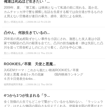
俺達は死ぬほど生きたい「...
2009年、夏、「蟹工船」は映画となって私達の前に現れる。遥か北、
カムチャッカ沖で蟹を捕獲し缶詰を生産する船では自分達が作るものさ
え買えない労働者が連日の暴力、虐待、過労による病気...
見たい邦画を出演... | 2009.06.12 Fri 23:29
凸やん、何故生きているの...
25年前の死ぬ程恥ずかしい事件を小説にされ、激怒した友人達は小説
家で幼馴染の凸川の殺害を企てた。凸川の担当編集者・静は失踪した凸
川を追って田舎町よしのにたどり着く。凸川を中心に物...
見たい邦画を出演... | 2009.06.11 Thu 23:24
ROOKIES／卒業 天使と悪魔...
JUGEMテーマ：これから観たい映画ROOKIES／卒業
天使と悪魔 余命1ヶ月の花嫁 /国内映画ランキング
６月９日発表分&nbs...
福岡県福岡市博多... | 2009.06.11 Thu 09:54
4つから1つが生まれる「ラ...
全く別個の人生でもどこかで繋がっているかも知れない。「ラッシュラ
イフ」はそんな物語の面白さを伝えてくれる。伊坂幸太郎の世界がまた