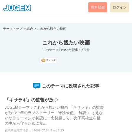
[pear_error: message="Success" code=0 mode=return level=notice
prefix="" info=""]
無料登録
ログイン
テーマトップ
総合
これから観たい映画
これから観たい映画
このテーマのついた記事：271件
このテーマに投稿された記事
『キサラギ』の監督が放つ...
JUGEMテーマ：これから観たい映画 『キサラギ』の監督
が放つ中年のラブストーリー「守護天使」 解説： さえな
いサラリーマンが初恋に一念発起して、女子高校生を世
の中から守るために立...
福岡県福岡市博多... | 2009.07.04 Sat 16:25