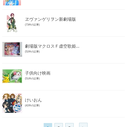
ヱヴァンゲリヲン新劇場版
(73件の記事)
劇場版マクロスＦ虚空歌姫...
(52件の記事)
子供向け映画
(51件の記事)
けいおん
(42件の記事)