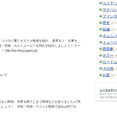
コメデ
サスペ
。
ファン
歴史
(3テ
短編
(0テ
オムニ
、ココロに響くオススメ映画を紹介。 業界モノ、仕事モ
ミュー
画・邦画・カルトムービーを問わず紹介しましょう！ テー
西部劇
(
://ba-blog.jugem.jp/
ホラー
(
ロード
その他
(
お題
ついて
(8テ
レンタルサーバー
あなたのクリ
200.71G
れない映画、何度も観てしまう映画などがありましたらTB
ましょう！ 洋画・邦画・アニメと映画であれば何でも