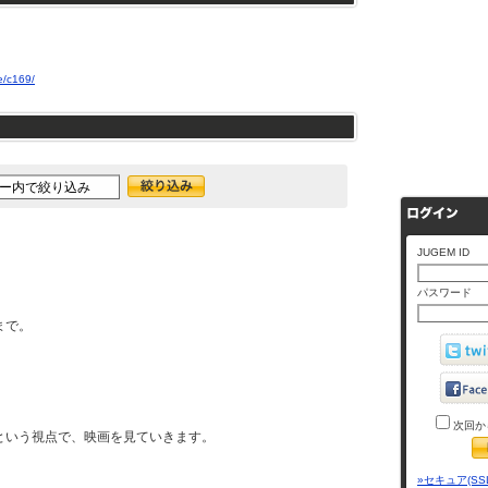
e/c169/
JUGEM ID
パスワード
まで。
次回か
という視点で、映画を見ていきます。
»セキュア(SS