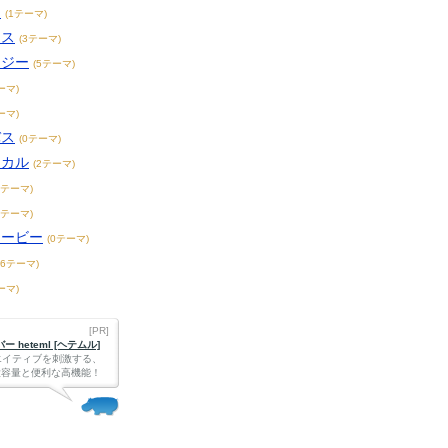
ィ
(1テーマ)
ンス
(3テーマ)
タジー
(5テーマ)
ーマ)
ーマ)
バス
(0テーマ)
ジカル
(2テーマ)
1テーマ)
8テーマ)
ムービー
(0テーマ)
16テーマ)
ーマ)
[PR]
 heteml [ヘテムル]
エイティブを刺激する、
Bの大容量と便利な高機能！