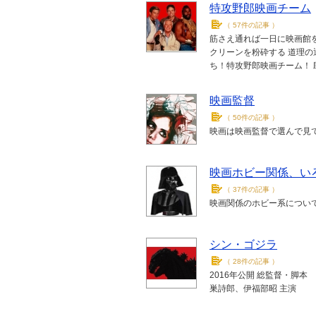
特攻野郎映画チーム
（
57件の記事
）
筋さえ通れば一日に映画館
クリーンを粉砕する 道理の
ち！特攻野郎映画チーム！
映画監督
（
50件の記事
）
映画は映画監督で選んで見
映画ホビー関係、い
（
37件の記事
）
映画関係のホビー系につい
シン・ゴジラ
（
28件の記事
）
2016年公開 総監督
巣詩郎、伊福部昭 主