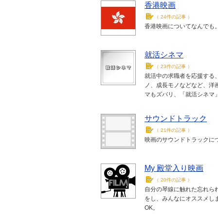
香港映画
（
24件の記事
）
香港映画についてなんでも
就活シネマ
（
23件の記事
）
就活中の求職者を応援する
ノ、成長モノなどなど、洋
マもズバリ、「就活シネマ」！ http
サウンドトラック
（
21件の記事
）
映画のサウンドトラックに
My 殿堂入り映画
（
20件の記事
）
自分の琴線に触れた忘れら
をし、みんなにオススメし
OK。