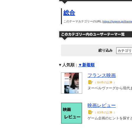
総合
このテーマカテゴリーのURL:
https://jugem.jp/them
絞り込み
▼人気順
▼新着順
｜
フランス映画
（
64件の記事
）
ヌーベルヴァーグから現代
映画レビュー
（
63件の記事
）
ゲーム企画のヒントを探す