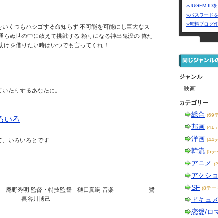
»JUGEM I
»パスワード
»無料ブログ
をいくつもハシゴする命知らず 不可能を可能にし巨大なス
通らぬ世の中に敢えて挑戦する 頼りになる神出鬼没の 俺た
 助けを借りたい時はいつでも言ってくれ！
ジャンル
映画
ていたりするあなたに。
カテゴリー
総合
(69
ろいろ
邦画
(41
洋画
て、いろいろとです
(44
韓流
(5テ
アニメ
(
アクシ
SF
(8テー
・脚本 庵野秀明 監督・特技監督 樋口真嗣 音楽 鷺
演 長谷川博己
ドキュ
恋愛/ロ