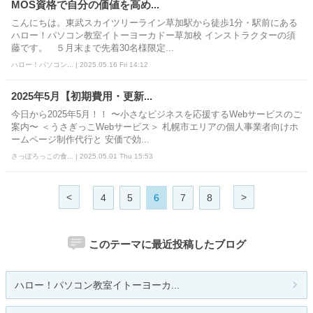
MOS資格で自分の価値を高め...
こんにちは。東武スカイツリーライン草加駅から徒歩1分・駅前にある
ハロー！パソコン教室イトーヨーカドー草加校 インストラクターの須
藤です。 ５月末まで先着30名様限定...
ハロー！パソコン... | 2025.05.16 Fri 14:12
2025年5月【初期費用・更新...
今日から2025年5月！！ 〜小さなビジネスを応援するWebサービスのご
案内〜 ＜うさぎっこWebサービス＞ 札幌市エリアの個人事業者向けホ
ームページ制作代行と 安価で効...
さっぽろっこの食... | 2025.05.01 Thu 15:53
<
>
4
5
6
7
8
このテーマに最近投稿したブログ
ハロー！パソコン教室イトーヨーカ...