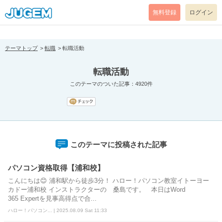
[pear_error: message="Success" code=0 mode=return level=notice
prefix="" info=""]
無料登録
ログイン
テーマトップ
転職
転職活動
転職活動
このテーマのついた記事：4920件
このテーマに投稿された記事
パソコン資格取得【浦和校】
こんにちは😊 浦和駅から徒歩3分！ ハロー！パソコン教室イトーヨー
カドー浦和校 インストラクターの 桑島です。 本日はWord
365 Expertを見事高得点で合...
ハロー！パソコン... | 2025.08.09 Sat 11:33