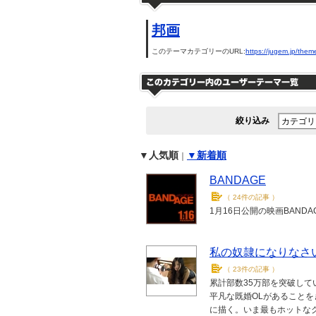
邦画
このテーマカテゴリーのURL:
https://jugem.jp/them
絞り込み
▼人気順
▼新着順
｜
BANDAGE
（
24件の記事
）
1月16日公開の映画BAND
私の奴隷になりなさ
（
23件の記事
）
累計部数35万部を突破し
平凡な既婚OLがあること
に描く。いま最もホットな