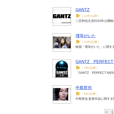
GANTZ
（
11件の記事
）
二宮和也主演2010年公開映
僕等がいた
（
11件の記事
）
映画「僕等がいた」に関す
GANTZ PERFECT
（
7件の記事
）
「GANTZ PERFECT 
中島哲也
（
6件の記事
）
中島哲也 監督作品に関する
<
1