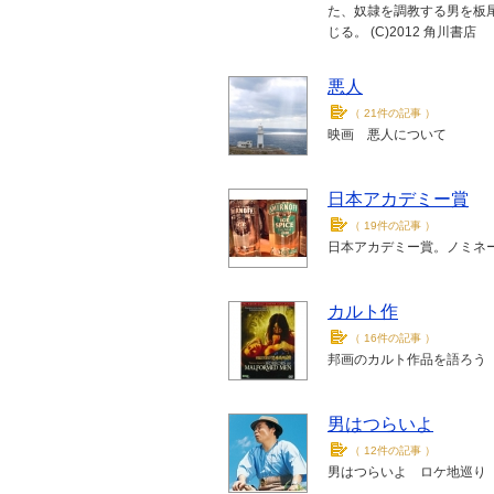
た、奴隷を調教する男を板
じる。 (C)2012 角川書店
悪人
（
21件の記事
）
映画 悪人について
日本アカデミー賞
（
19件の記事
）
日本アカデミー賞。ノミネ
カルト作
（
16件の記事
）
邦画のカルト作品を語ろう
男はつらいよ
（
12件の記事
）
男はつらいよ ロケ地巡り