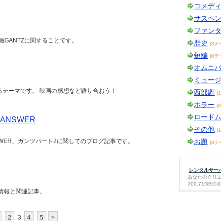
コメデ
サスペ
ファン
画GANTZに関することです。
歴史
(3テ
短編
(0テ
オムニ
ミュー
るテーマです。 映画の感想など語り合おう！
西部劇
(
ホラー
(
ロード
 ANSWER
その他
(
ANSWER」ガンツパート2に関してのブログ記事です。
お題
(8テ
レンタルサーバー
あなたのクリ
200.71G
情報と関連記事。
2
3
4
5
>