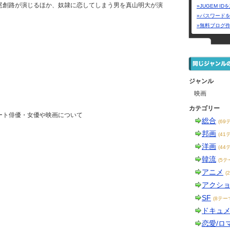
尾創路が演じるほか、奴隷に恋してしまう男を真山明大が演
»JUGEM I
»パスワード
»無料ブログ
ジャンル
映画
カテゴリー
ート俳優・女優や映画について
総合
(69
邦画
(41
洋画
(44
韓流
(5テ
アニメ
(
アクシ
SF
(8テー
ドキュ
恋愛/ロ