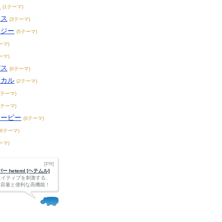
ィ
(1テーマ)
ンス
(3テーマ)
タジー
(5テーマ)
ーマ)
ーマ)
バス
(0テーマ)
ジカル
(2テーマ)
1テーマ)
8テーマ)
ムービー
(0テーマ)
16テーマ)
ーマ)
[PR]
 heteml [ヘテムル]
エイティブを刺激する、
Bの大容量と便利な高機能！