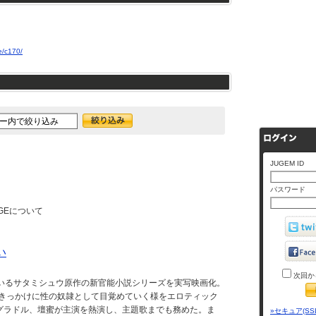
e/c170/
JUGEM ID
パスワード
AGEについて
い
次回か
ているサタミシュウ原作の新官能小説シリーズを実写映画化。
をきっかけに性の奴隷として目覚めていく様をエロティック
グラドル、壇蜜が主演を熱演し、主題歌までも務めた。ま
»セキュア(SS