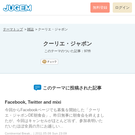
[pear_error: message="Success" code=0 mode=return level=notice
prefix="" info=""]
無料登録
ログイン
テーマトップ
雑誌
クーリエ・ジャポン
クーリエ・ジャポン
このテーマのついた記事：97件
このテーマに投稿された記事
Facebook, Twitter and mixi
今回からFacebookページでも募集を開始した「クーリ
エ・ジャポンDE朝食会」。昨日無事に朝食会を終えまし
たが、今回はキャンセルがほとんど出ず、参加表明いた
だいたほぼ全員の方にお越しい...
Continental Break... | 2011.05.08 Sun 23:09