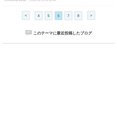
Continental Break... | 2011.02.25 Fri 18:44
<
>
4
5
6
7
8
このテーマに最近投稿したブログ
Garrett
Christopher
Susan
Jane
湘南の不動産をオンライン仲介…有...