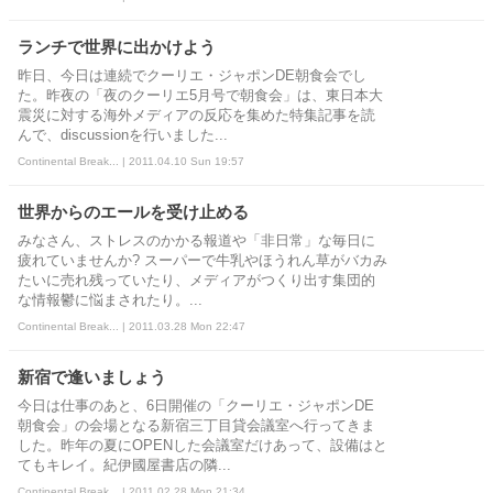
ランチで世界に出かけよう
昨日、今日は連続でクーリエ・ジャポンDE朝食会でし
た。昨夜の「夜のクーリエ5月号で朝食会」は、東日本大
震災に対する海外メディアの反応を集めた特集記事を読
んで、discussionを行いました...
Continental Break... | 2011.04.10 Sun 19:57
世界からのエールを受け止める
みなさん、ストレスのかかる報道や「非日常」な毎日に
疲れていませんか? スーパーで牛乳やほうれん草がバカみ
たいに売れ残っていたり、メディアがつくり出す集団的
な情報鬱に悩まされたり。...
Continental Break... | 2011.03.28 Mon 22:47
新宿で逢いましょう
今日は仕事のあと、6日開催の「クーリエ・ジャポンDE
朝食会」の会場となる新宿三丁目貸会議室へ行ってきま
した。昨年の夏にOPENした会議室だけあって、設備はと
てもキレイ。紀伊國屋書店の隣...
Continental Break... | 2011.02.28 Mon 21:34