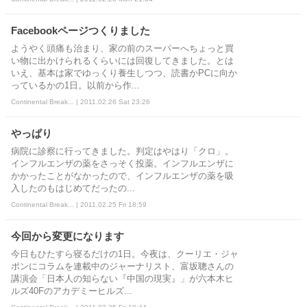
Facebookページつくりました
ようやく頭痛も治まり、家の前のスーパーへちょっと買
い物に出かけられるくらいには回復してきました。とは
いえ、基本は家でゆっくり養生しつつ、読書かPCに向か
っているかの1日。以前から作...
Continental Break... | 2011.02.26 Sat 23:26
やっぱり
病院に診察に行ってきました。判定はやはり「クロ」。
インフルエンザの薬をさっそく投薬。インフルエンザに
かかったことがなかったので、インフルエンザの薬を吸
入したのもはじめてだったの...
Continental Break... | 2011.02.25 Fri 18:59
今回から変更になります
今日もひたすら寝るだけの1日。今夜は、クーリエ・ジャ
ポンにコラムを連載中のジャーナリスト、富坂聰さんの
講演会「日本人の知らない『中国の現実』」が六本木ヒ
ルズ40Fのアカデミーヒルズ...