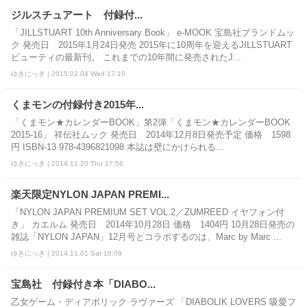
ジルスチュアート 付録付...
「JILLSTUART 10th Anniversary Book」 e-MOOK 宝島社ブランドムッ
ク 発売日 2015年1月24日発売 2015年に10周年を迎えるJILLSTUART
ビューティの最新刊。 これまでの10年間に発売されたJ...
ゆきにっき | 2015.02.04 Wed 17:10
くまモンの付録付き2015年...
「くまモン★カレンダーBOOK」第2弾「くまモン★カレンダーBOOK
2015-16」 祥伝社ムック 発売日 2014年12月8日発売予定 価格 1598
円 ISBN-13 978-4396821098 本誌は壁にかけられる...
ゆきにっき | 2014.11.20 Thu 17:56
楽天限定NYLON JAPAN PREMI...
「NYLON JAPAN PREMIUM SET VOL.2／ZUMREED イヤフォン付
き」 カエルム 発売日 2014年10月28日 価格 1404円 10月28日発売の
雑誌「NYLON JAPAN」12月号とコラボするのは、Marc by Marc ...
ゆきにっき | 2014.11.01 Sat 16:09
宝島社 付録付き本「DIABO...
乙女ゲーム・ディアボリック ラヴァーズ 「DIABOLIK LOVERS 吸愛フ