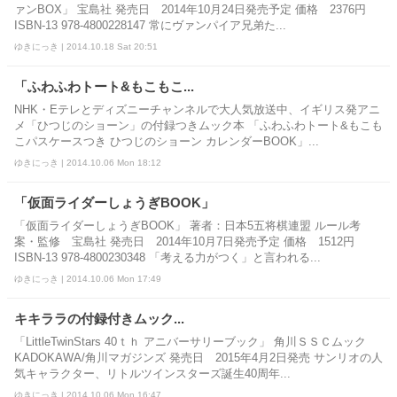
ァンBOX」 宝島社 発売日 2014年10月24日発売予定 価格 2376円
ISBN-13 978-4800228147 常にヴァンパイア兄弟た...
ゆきにっき | 2014.10.18 Sat 20:51
「ふわふわトート&もこもこ...
NHK・Eテレとディズニーチャンネルで大人気放送中、イギリス発アニ
メ「ひつじのショーン」の付録つきムック本 「ふわふわトート&もこも
こパスケースつき ひつじのショーン カレンダーBOOK」...
ゆきにっき | 2014.10.06 Mon 18:12
「仮面ライダーしょうぎBOOK」
「仮面ライダーしょうぎBOOK」 著者：日本5五将棋連盟 ルール考
案・監修 宝島社 発売日 2014年10月7日発売予定 価格 1512円
ISBN-13 978-4800230348 「考える力がつく」と言われる...
ゆきにっき | 2014.10.06 Mon 17:49
キキララの付録付きムック...
「LittleTwinStars 40ｔｈ アニバーサリーブック」 角川ＳＳＣムック
KADOKAWA/角川マガジンズ 発売日 2015年4月2日発売 サンリオの人
気キャラクター、リトルツインスターズ誕生40周年...
ゆきにっき | 2014.10.06 Mon 16:47