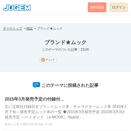
[pear_error: message="Success" code=0 mode=return level=notice
prefix="" info=""]
無料登録
ログイン
テーマトップ
雑誌
ブランド★ムック
ブランド★ムック
このテーマのついた記事：231件
このテーマに投稿された記事
2015年3月発売予定の付録付...
主に宝島社付録付きブランドムック本・キャラクタームック本 2015年2
月下旬～発売予定ムック本の一覧 ◆2015年3月発売予定 2015年3月3日
発売予定 ハートダンス ［e-MOOK］Heartd...
ゆきにっき | 2015.02.14 Sat 17:12