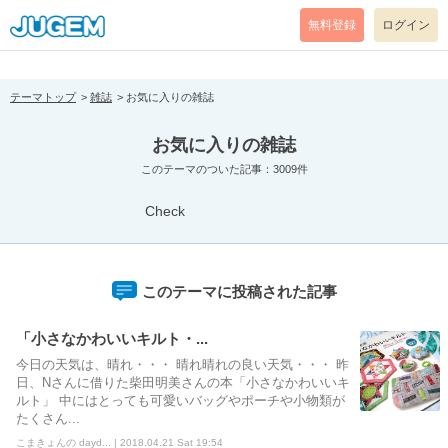
[pear_error: message="Success" code=0 mode=return level=notice
prefix="" info=""]
無料登録
ログイン
テーマトップ
雑誌
お気に入りの雑誌
お気に入りの雑誌
このテーマのついた記事：3009件
Check
このテーマに投稿された記事
「小さなかわいいキルト・...
今日の天気は、晴れ・・・ 晴れ晴れの良い天気・・・ 昨
日、Nさんに借りた柴田明美さんの本「小さなかわいいキ
ルト」 中にはとっても可愛いバッグやポーチや小物類が
たくさん...
こまきょんの dayd... | 2018.04.21 Sat 19:54