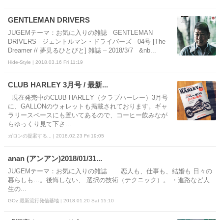
GENTLEMAN DRIVERS
JUGEMテーマ：お気に入りの雑誌 GENTLEMAN
DRIVERS - ジェントルマン・ドライバーズ ‐ 04号 [The
Dreamer // 夢見るひとびと] 雑誌 – 2018/3/7 &nb...
Hide-Style | 2018.03.16 Fri 11:19
CLUB HARLEY 3月号 / 最新...
現在発売中のCLUB HARLEY（クラブハーレー）3月号
に、GALLONのウォレットも掲載されております。ギャ
ラリースペースにも置いてあるので、コーヒー飲みなが
らゆっくり見て下さ...
ガロンの提案する... | 2018.02.23 Fri 19:05
anan (アンアン)2018/01/31...
JUGEMテーマ：お気に入りの雑誌 恋人も、仕事も、結婚も 日々の
暮らしも…。後悔しない、 選択の技術（テクニック）。 ・進路など人
生の...
GOz 最新流行発信基地 | 2018.01.20 Sat 15:10