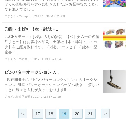
ぶりの回転寿司を食べに行きましたが お昼時なのでとっ
ても混んでまし...
こまきょんの dayd... | 2017.10.30 Mon 20:00
印刷・出版社【本・雑誌・...
JUGEMテーマ：お気に入りの雑誌 【ベトナム一の名産
品まとめ】はお客様へ印刷・出版社【本・雑誌・コミッ
ク】をご紹介致します。 ※小説・エッセイ ※絵本・児
童書・...
ベトナム一の名産... | 2017.10.19 Thu 16:42
ピンパターオークション 7...
現在開催中の「ピン パターコレクション」のオークシ
ョン ↓ PING パターオークションページへ飛ぶ 嬉しい
ことに続々と入札が入っております!! ...
チョイス道楽倶楽部 | 2017.07.14 Fri 13:38
<
>
17
18
19
20
21