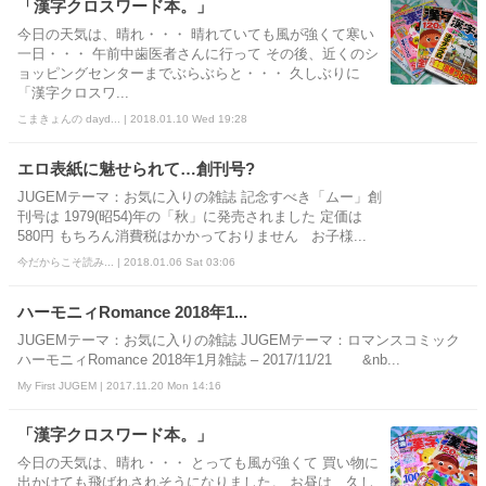
「漢字クロスワード本。」
今日の天気は、晴れ・・・ 晴れていても風が強くて寒い
一日・・・ 午前中歯医者さんに行って その後、近くのシ
ョッピングセンターまでぶらぶらと・・・ 久しぶりに
「漢字クロスワ...
こまきょんの dayd... | 2018.01.10 Wed 19:28
エロ表紙に魅せられて…創刊号?
JUGEMテーマ：お気に入りの雑誌 記念すべき「ムー」創
刊号は 1979(昭54)年の「秋」に発売されました 定価は
580円 もちろん消費税はかかっておりません お子様...
今だからこそ読み... | 2018.01.06 Sat 03:06
ハーモニィRomance 2018年1...
JUGEMテーマ：お気に入りの雑誌 JUGEMテーマ：ロマンスコミック
ハーモニィRomance 2018年1月雑誌 – 2017/11/21 &nb...
My First JUGEM | 2017.11.20 Mon 14:16
「漢字クロスワード本。」
今日の天気は、晴れ・・・ とっても風が強くて 買い物に
出かけても飛ばれされそうになりました。 お昼は、久し