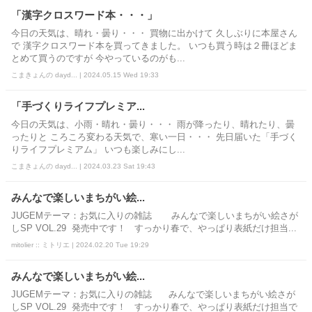
「漢字クロスワード本・・・」
今日の天気は、晴れ・曇り・・・ 買物に出かけて 久しぶりに本屋さん
で 漢字クロスワード本を買ってきました。 いつも買う時は２冊ほどま
とめて買うのですが 今やっているのがも...
こまきょんの dayd... | 2024.05.15 Wed 19:33
「手づくりライフプレミア...
今日の天気は、小雨・晴れ・曇り・・・ 雨が降ったり、晴れたり、曇
ったりと ころころ変わる天気で、寒い一日・・・ 先日届いた「手づく
りライフプレミアム」 いつも楽しみにし...
こまきょんの dayd... | 2024.03.23 Sat 19:43
みんなで楽しいまちがい絵...
JUGEMテーマ：お気に入りの雑誌 みんなで楽しいまちがい絵さが
しSP VOL.29 発売中です！ すっかり春で、やっぱり表紙だけ担当...
mitolier :: ミトリエ | 2024.02.20 Tue 19:29
みんなで楽しいまちがい絵...
JUGEMテーマ：お気に入りの雑誌 みんなで楽しいまちがい絵さが
しSP VOL.29 発売中です！ すっかり春で、やっぱり表紙だけ担当で