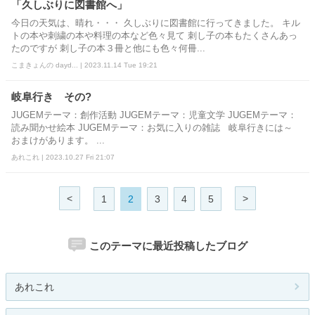
「久しぶりに図書館へ」
今日の天気は、晴れ・・・ 久しぶりに図書館に行ってきました。 キル
トの本や刺繍の本や料理の本など色々見て 刺し子の本もたくさんあっ
たのですが 刺し子の本３冊と他にも色々何冊...
こまきょんの dayd... | 2023.11.14 Tue 19:21
岐阜行き その?
JUGEMテーマ：創作活動 JUGEMテーマ：児童文学 JUGEMテーマ：
読み聞かせ絵本 JUGEMテーマ：お気に入りの雑誌 岐阜行きには～
おまけがあります。 ...
あれこれ | 2023.10.27 Fri 21:07
<
>
1
2
3
4
5
このテーマに最近投稿したブログ
あれこれ