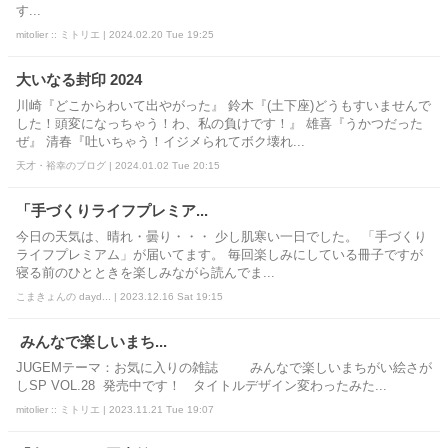
す...
mitolier :: ミトリエ | 2024.02.20 Tue 19:25
大いなる封印 2024
川崎『どこからわいて出やがった』 鈴木『(土下座)どうもすいませんで
した！頭変になっちゃう！わ、私の負けです！』 雄喜『うかつだった
ぜ』 清春『吐いちゃう！イジメられてボク壊れ...
天才・裕幸のブログ | 2024.01.02 Tue 20:15
「手づくりライフプレミア...
今日の天気は、晴れ・曇り・・・ 少し肌寒い一日でした。 「手づくり
ライフプレミアム」が届いてます。 毎回楽しみにしている冊子ですが
寝る前のひとときを楽しみながら読んでま...
こまきょんの dayd... | 2023.12.16 Sat 19:15
みんなで楽しいまち...
JUGEMテーマ：お気に入りの雑誌 みんなで楽しいまちがい絵さが
しSP VOL.28 発売中です！ タイトルデザイン変わったみた...
mitolier :: ミトリエ | 2023.11.21 Tue 19:07