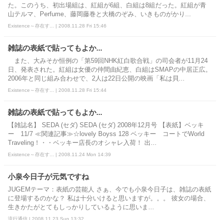
た。このうち、初出場組は、紅組が6組、白組は8組だった。紅組が青
山テルマ、Perfume、藤岡藤巻と大橋のぞみ、いきものがかり...
Existence～存在す... | 2008.11.28 Fri 15:46
雑誌の表紙で貼ってもよか...
また、大みそか恒例の「第59回NHK紅白歌合戦」の司会者が11月24
日、発表された。紅組は女優の仲間由紀恵、白組はSMAPの中居正広。
2006年と同じ組み合わせで、2人は22日公開の映画「私は貝...
Existence～存在す... | 2008.11.28 Fri 15:44
雑誌の表紙で貼ってもよか...
【雑誌名】 SEDA (セダ) SEDA (セダ) 2008年12月号 【表紙】ベッキ
ー 11/7 ≪関連記事≫☆lovely Boyss 128 ベッキー コートでWorld
Traveling！・・ベッキー店長のオシャレ入荷！ 出...
Existence～存在す... | 2008.11.24 Mon 14:39
小泉今日子が元気ですね
JUGEMテーマ：表紙の芸能人 さぁ、今でも小泉今日子は、雑誌の表紙
に登場するのかな？ 私は十分いけると思いますが。。。 彼女の場合、
生きかたがとてもしっかりしているように思いま...
流行通信 | 2008.11.23 Sun 13:32