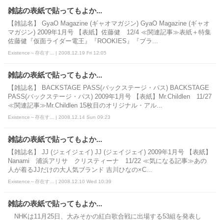
雑誌の表紙で貼ってもよか...
【雑誌名】 GyaO Magazine (ギャオマガジン) GyaO Magazine (ギャオ
マガジン) 2009年1月号 【表紙】佐藤健 12/4 ≪関連記事≫表紙＋特集
佐藤健『仮面ライダー電王』『ROOKIES』『ブラ...
Existence～存在す... | 2008.12.19 Fri 12:05
雑誌の表紙で貼ってもよか...
【雑誌名】 BACKSTAGE PASS(バックステージ・パス) BACKSTAGE
PASS(バックステージ・パス) 2009年1月号 【表紙】Mr.Childlen 11/27
≪関連記事≫Mr.Childlen 15枚目のオリジナル・アル...
Existence～存在す... | 2008.12.14 Sun 09:23
雑誌の表紙で貼ってもよか...
【雑誌名】 JJ (ジェイジェイ) JJ (ジェイジェイ) 2009年1月号 【表紙】
Nanami 浦浜アリサ クリスティーナ 11/22 ≪気になる記事≫あの
人が着るJJだけの大人気ブランド 吉川ひなの×C...
Existence～存在す... | 2008.12.10 Wed 10:39
雑誌の表紙で貼ってもよか...
NHKは11月25日、大みそかの紅白歌合戦に出場する53組を発表し