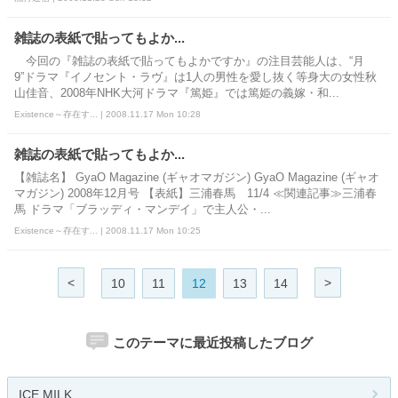
雑誌の表紙で貼ってもよか...
今回の『雑誌の表紙で貼ってもよかですか』の注目芸能人は、“月
9”ドラマ『イノセント・ラヴ』は1人の男性を愛し抜く等身大の女性秋
山佳音、2008年NHK大河ドラマ『篤姫』では篤姫の義嫁・和...
Existence～存在す... | 2008.11.17 Mon 10:28
雑誌の表紙で貼ってもよか...
【雑誌名】 GyaO Magazine (ギャオマガジン) GyaO Magazine (ギャオ
マガジン) 2008年12月号 【表紙】三浦春馬 11/4 ≪関連記事≫三浦春
馬 ドラマ「ブラッディ・マンデイ」で主人公・...
Existence～存在す... | 2008.11.17 Mon 10:25
<
>
10
11
12
13
14
このテーマに最近投稿したブログ
ICE MILK