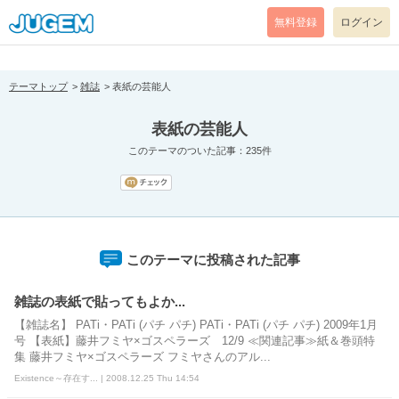
[pear_error: message="Success" code=0 mode=return level=notice
prefix="" info=""]
無料登録
ログイン
テーマトップ
雑誌
表紙の芸能人
表紙の芸能人
このテーマのついた記事：235件
このテーマに投稿された記事
雑誌の表紙で貼ってもよか...
【雑誌名】 PATi・PATi (パチ パチ) PATi・PATi (パチ パチ) 2009年1月
号 【表紙】藤井フミヤ×ゴスペラーズ 12/9 ≪関連記事≫紙＆巻頭特
集 藤井フミヤ×ゴスペラーズ フミヤさんのアル...
Existence～存在す... | 2008.12.25 Thu 14:54