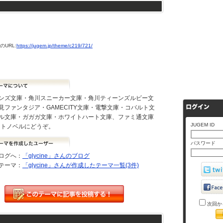
URL:
https://jugem.jp/theme/c219/721/
ンズ文庫・角川スニーカー文庫・角川ティーンズルビー文
見ファンタジア・GAMECITY文庫・電撃文庫・コバルト文
ル文庫・ガガガ文庫・ホワイトハート文庫、ファミ通文庫
JUGEM ID
ライトノベルにどうぞ。
パスワード
ログへ：
「glycine」さんのブログ
テーマ：
「glycine」さんが作成したテーマ一覧(3件)
次回か