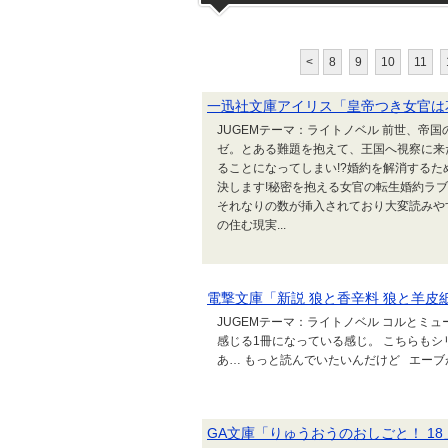
<
8
9
10
11
一迅社文庫アイリス「皇帝つき女官は
JUGEMテーマ：ライトノベル 前世、帝
ゼ。とある難題を抱えて、王国へ視察に来
ることになってしまい!?婚約を解消する
決します!秘密を抱える女官の転生婚約ラブコ
それなりの数が挿入されており大変読みや
の住む現実...
電撃文庫「新説 狼と香辛料 狼と羊皮紙
JUGEMテーマ：ライトノベル コルとミ
感じる1冊になっている感じ。 こちらも
あ… もっと読んでいたいんだけど エー
GA文庫「りゅうおうのおしごと！ 1