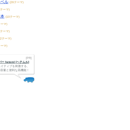
ノベル
(26テーマ)
2テーマ)
ス本
(10テーマ)
テーマ)
8テーマ)
72テーマ)
テーマ)
[PR]
 heteml [ヘテムル]
エイティブを刺激する、
Bの大容量と便利な高機能！