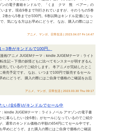
ル アマゾンの電子書籍キンドルで、「くま クマ 熊 ベアー」の
ています。現在9巻まで刊行されていますが、そのうちの5巻
、2巻から5巻までが330円。6巻以降はキンドル定価になっ
ので、気になる方はお早めにどうぞ。 なお、購入の際にはご
アニメ、マンガ、日常生活 | 2023.04.07 Fri 14:47
～3巻がキンドルで100円。
画/アニメ JUGEMテーマ：kindle JUGEMテーマ：ライト
界転生記～下僕の妖怪どもに比べてモンスターが弱すぎるん
で販売しているのでご紹介します。 冬アニメが完結したとこ
に発売予定です。 なお、いつまで100円で販売するセール
早めにどうぞ。 購入の際にはご自身で価格のご確認をお忘
アニメ、マンガ、日常生活 | 2023.03.30 Thu 09:17
い (全6巻)がキンドルでセール中
マ：kindle JUGEMテーマ：ライトノベル アマゾンの電子書
に暮らしたい (全6巻)」がセールになっているのでご紹介
が、通常のキンドル価格の半額の654円にてセール中です。
お早めにどうぞ。また購入の際にはご自身で価格のご確認