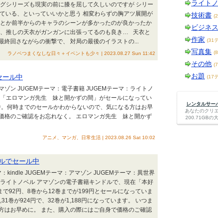
ライト
ングシリーズも現実の前に膝を屈して久しいのですが シリー
れている、といっていいかと思う 相変わらずの胸アツ展開が
技術書
(
衣とか前半からのキャラのシーンが多かったのが良かったか
ビジネ
も、推しの天衣がガンガンに出張ってるのも良き… 天衣と
作家
(31
終回さながらの衝撃で、 対局の最後のイラストの...
写真集
(
ラノベつまくなしな日々＋イベントも少々 | 2023.08.27 Sun 11:42
その他
(
お題
セール中
(17
：アマゾン JUGEMテーマ：電子書籍 JUGEMテーマ：ライトノ
在「エロマンガ先生 妹と開かずの間」がセールになってい
レンタルサーバー
売中。何時までのセールかわからないので、気になる方はお早
あなたのクリ
価格のご確認をお忘れなく。 エロマンガ先生 妹と開かず
200.71G
アニメ、マンガ、日常生活 | 2023.08.26 Sat 10:02
ルでセール中
：kindle JUGEMテーマ：アマゾン JUGEMテーマ：異世界
マ：ライトノベル アマゾンの電子書籍キンドルで、現在「本好
で92円、8巻から12巻までが199円とセールになっていま
,31巻が924円で、32巻が1,188円になっています。 いつま
方はお早めに。 また、購入の際にはご自身で価格のご確認