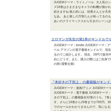
JUGEMテーマ：ライトノベル 大人気ロ
ズ18巻はさまざまなキャラの転機が描か
続きますね 個人的には、桂香さんとか天
なあ。 あと推しの万智たんが粘ってるの
あいのクライマックスから引きのシーンは最
エロマンガ先生の第1巻がキンドルで
JUGEMテーマ：kindle JUGEMテーマ
ベル アマゾンの電子書籍キンドルで、現
るのでご紹介します。 現在、29円で販
めにどうぞ。また、購入の際にはご自身で
の間 (電撃文庫)
『本好きの下剋上」の書籍版がキンド
JUGEMテーマ：漫画/アニメ JUGEMテーマ
JUGEMテーマ：電子書籍 JUGEMテー
きの下剋上」の書籍版全32巻のうち、7巻ま
す。さらに18巻から29巻までが785円、30
でのセールかわかりませんので、気になる