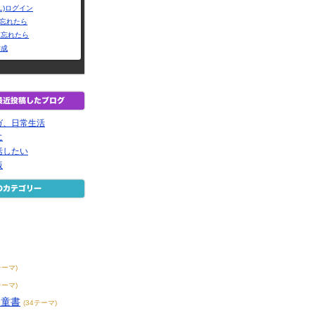
L)ログイン
Dを忘れたら
を忘れたら
作成
ガ、日常生活
に
括したい
版
テーマ)
テーマ)
児童書
(34テーマ)