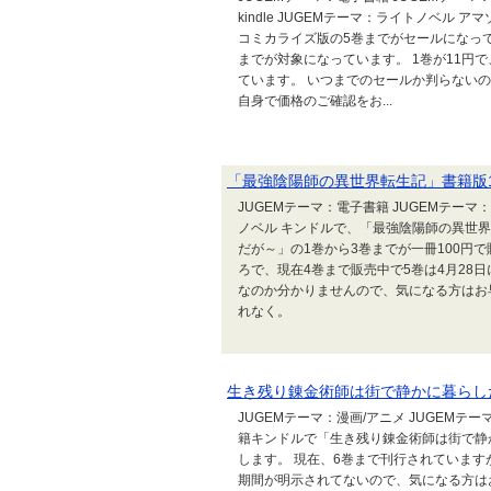
kindle JUGEMテーマ：ライトノベ
コミカライズ版の5巻までがセールになっ
までが対象になっています。 1巻が11円で
ています。 いつまでのセールか判らない
自身で価格のご確認をお...
「最強陰陽師の異世界転生記」書籍版1
JUGEMテーマ：電子書籍 JUGEMテーマ：漫
ノベル キンドルで、「最強陰陽師の異世
だが～」の1巻から3巻までが一冊100円
ろで、現在4巻まで販売中で5巻は4月28日
なのか分かりませんので、気になる方はお
れなく。
生き残り錬金術師は街で静かに暮らした
JUGEMテーマ：漫画/アニメ JUGEMテー
籍キンドルで「生き残り錬金術師は街で静か
します。 現在、6巻まで刊行されています
期間が明示されてないので、気になる方は