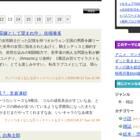
»セキュア(SS
»JUGEM I
»パスワード
12
13
14
15
16
17
18
>
»無料ブログ
花嫁として望まれ中」 佐槻奏多
国の女性騎士だった記憶を持つオルウェン王国の男爵令嬢リー
た皇帝の女官に指名されたあげく、騎士シディスと婚約す
ため、前世仕込みの戦闘能力で、皇帝達の抱える問題を私が解
アニメ、マン
メディ。 (Amazonより抜粋) 1冊読み切りでイラストも
ずっと気まま
すい、とても楽しみやすい。 転生ラブコメとしては、我ら
キノの旅を総
秋雨月夜blog
ラノベつまくなしな日々＋イベントも少々 | 2023.09.12 Tue 11:36
 ?」支倉凍砂
ジャンル
ューリのシリーズも9冊目。 コルの成長具合がすごいなあ、と
本・雑誌
シリーズの締めが近づいているような雰囲気になったきたな
カテゴリー
ブがまだまだやってくれますなあ、いいキャラだなあ彼女
小説
(86
ラノベつまくなしな日々＋イベントも少々 | 2023.08.27 Sun 12:09
雑誌
(28
絵本・
8」白鳥士郎