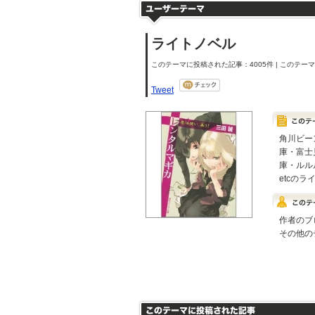
ライトノベル
このテーマに投稿された記事：4005件 | このテーマの
Tweet
角川ビー
庫・富士
庫・ルル
etcの
作者のブ
その他の