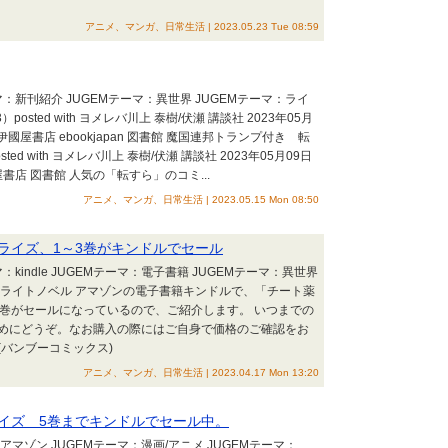
アニメ、マンガ、日常生活 | 2023.05.23 Tue 08:59
マ：新刊紹介 JUGEMテーマ：異世界 JUGEMテーマ：ライ
ted with ヨメレバ川上 泰樹/伏瀬 講談社 2023年05月
o 紀伊國屋書店 ebookjapan 図書館 魔国連邦トランプ付き 転
 with ヨメレバ川上 泰樹/伏瀬 講談社 2023年05月09日
伊國屋書店 図書館 人気の「転すら」のコミ...
アニメ、マンガ、日常生活 | 2023.05.15 Mon 08:50
ライズ、1～3巻がキンドルでセール
：kindle JUGEMテーマ：電子書籍 JUGEMテーマ：異世界
マ：ライトノベル アマゾンの電子書籍キンドルで、「チート薬
3巻がセールになっているので、ご紹介します。 いつまでの
めにどうぞ。なお購入の際にはご自身で価格のご確認をお
 (バンブーコミックス)
アニメ、マンガ、日常生活 | 2023.04.17 Mon 13:20
イズ 5巻までキンドルでセール中。
アマゾン JUGEMテーマ：漫画/アニメ JUGEMテーマ：