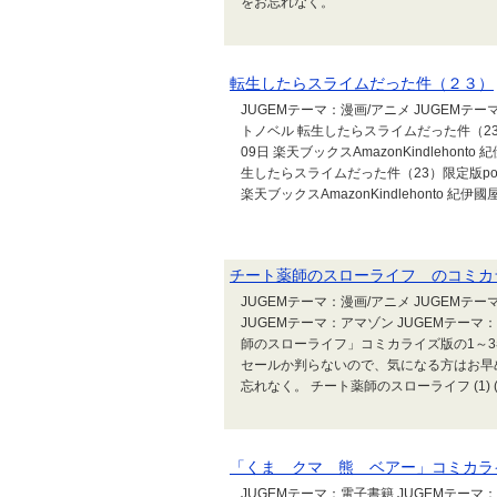
をお忘れなく。
転生したらスライムだった件（２３）
JUGEMテーマ：漫画/アニメ JUGEMテー
トノベル 転生したらスライムだった件（23）pos
09日 楽天ブックスAmazonKindlehont
生したらスライムだった件（23）限定版posted
楽天ブックスAmazonKindlehonto 紀
チート薬師のスローライフ のコミカ
JUGEMテーマ：漫画/アニメ JUGEMテーマ
JUGEMテーマ：アマゾン JUGEMテー
師のスローライフ」コミカライズ版の1～
セールか判らないので、気になる方はお早
忘れなく。 チート薬師のスローライフ (1)
「くま クマ 熊 ベアー」コミカラ
JUGEMテーマ：電子書籍 JUGEMテーマ：