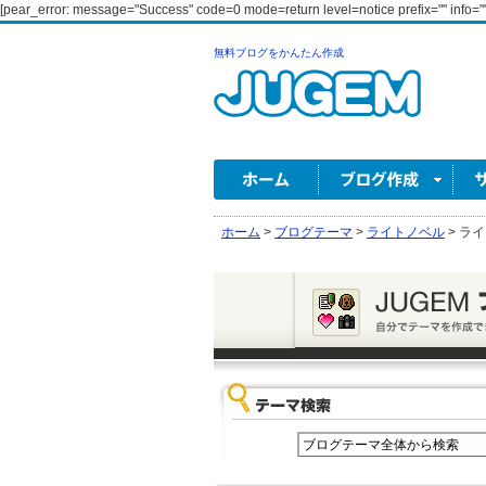
[pear_error: message="Success" code=0 mode=return level=notice prefix="" info=""
無料ブログをかんたん作成
ホーム
>
ブログテーマ
>
ライトノベル
>
ライ