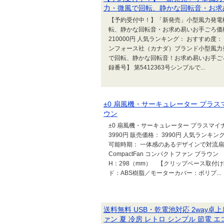
力・微風で回転、静かな回転音・お求め易
【予約受付中！】「新発売」小型風力発電機 
転、静かな回転音・お求め易いお手ごろ価格【sm
210000円 人気ランキング： おすすめ度：
ンフォース社（カナダ）ブランド小型風力
で回転、静かな回転音！お求め易いお手ごろ価
録番号】 第5412363号シンプルで...
±0 扇風機・サーキュレーター プラスマイ
ウン
±0 扇風機・サーキュレーター プラスマイナス
3990円 販売価格： 3990円 人気ランキング：
可能時期： 一体感のあるデザインで対流扇
CompactFan コンパクトファン ブラウン
H：298（mm） 【クリップベース取付け時】W
ド：ABS樹脂／モーターカバー：ポリプ...
送料無料 USB・乾電池対応 2way卓
ァン 夏 冷房 レトロ シンプル 節電 