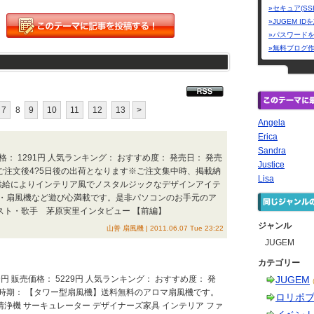
»セキュア(SS
»JUGEM I
»パスワード
»無料ブログ
7
8
9
10
11
12
13
>
Angela
Erica
Sandra
売価格： 1291円 人気ランキング： おすすめ度： 発売日： 発売
Justice
【ご注文後4?5日後の出荷となります※ご注文集中時、掲載納
Lisa
源供給によりインテリア風でノスタルジックなデザインアイテ
・扇風機など遊び心満載です。是非パソコンのお手元のア
ィスト・歌手 茅原実里インタビュー 【前編】
ジャンル
山善 扇風機 | 2011.06.07 Tue 23:22
JUGEM
カテゴリー
9円 販売価格： 5229円 人気ランキング： おすすめ度： 発
JUGEM
可能時期： 【タワー型扇風機】送料無料のアロマ扇風機です。
ロリポ
清浄機 サーキュレーター デザイナーズ家具 インテリア ファ