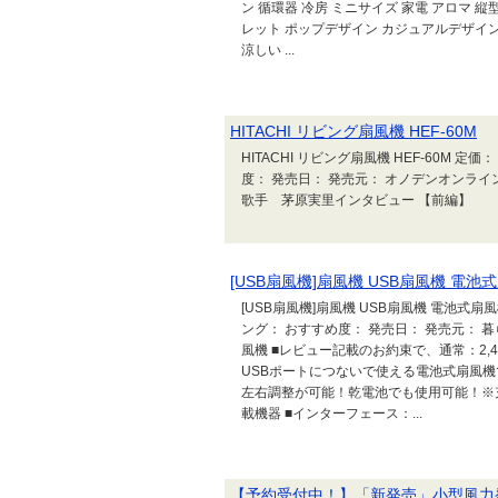
ン 循環器 冷房 ミニサイズ 家電 アロマ 縦
レット ポップデザイン カジュアルデザイン
涼しい ...
HITACHI リビング扇風機 HEF-60M
HITACHI リビング扇風機 HEF-60M 定
度： 発売日： 発売元： オノデンオンライ
歌手 茅原実里インタビュー 【前編】
[USB扇風機]扇風機 USB扇風機 電池式
[USB扇風機]扇風機 USB扇風機 電池式扇風機
ング： おすすめ度： 発売日： 発売元： 暮ら
風機 ■レビュー記載のお約束で、通常：2,4
USBポートにつないで使える電池式扇風
左右調整が可能！乾電池でも使用可能！※充
載機器 ■インターフェース：...
【予約受付中！】「新発売」小型風力発電