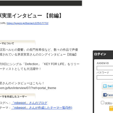
原実里インタビュー 【前編】
URL:
https://jugem.jp/theme/c225/17772/
涼宮ハルヒの憂鬱」の長門有希役など、数々の作品で声優
躍されている茅原実里さんのロングインタビュー【前編】
JUGEM ID
2月9日にシングル「Defection」「KEY FOR LIFE」をリリー
ーティストとしても大活躍中！
パスワード
里さんのインタビューはこちら！
ugem.jp/fun/interview/07/?ref=portal_theme
ログへ：
「robepori」さんのブログ
次回か
テーマ：
「robepori」さんが作成したテーマ一覧(5件)