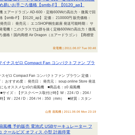
いお手ごろ価格【smtb-F】【0120_ap】
エアードラゴン AD-600・定格600Wの高出力・微風で回
tb-F】【0120_ap】 定価： 210000円 販売価格：
 発売日： 発売元： エコSHOP桐生銀座 発送可能時期： サ
発電機！このクラスでは群を抜く定格600Wの高出力！微風
格！国内商標 Air Dragon（エアードラゴン）【商標登
発電機 | 2011.06.07 Tue 00:46
ナスゼロ Compact Fan コンパクトファン ブラ
ゼロ Compact Fan コンパクトファン ブラウン 定価：
 おすすめ度： 発売日： 発売元： soup.online Store 発送
にもオススメな±0の扇風機 ■商品名：±0 扇風機
 ■サイズ：【デスクベース取付け時】W：224 / D：204 /
：224 / D：204 / H：350（mm） ■材質：スタン
山善 扇風機 | 2011.06.06 Mon 23:19
上扇風機 予約販売 電池式 USBサーキュレーター フ
エコ クールビズ オフィス 小型 計画停電