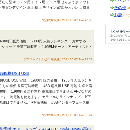
イベン
型 たて型 キッチン用 トイレ用 デスク用 せんぷうき アウト
その他
 モダンデザイン 卓上 机上 デザイン家電 かわいい 大風量
(
お題
(13
電池式扇風機 | 2011.06.07 Tue 20:43
レンタルサーバー
あなたのクリ
200.71G
価： 6380円 販売価格： 6380円 人気ランキング： おすすめ
ンショップ 発送可能時期： JUGEMテーマ：アーティスト・
プラスマイナスゼロ 扇風機 | 2011.06.07 Tue 18:22
扇風機USB USB
USB USB 定価： 1980円 販売価格： 1980円 人気ランキ
しの幸便 発送可能時期： USB 扇風機 USB 電池式 卓上扇
80円→1,980円＆送料無料 ※充電はできません ■PCなどの
機です。乾電池も使えます。 カラフルなラインナップ！上下
電はできません。 ■対応機種：USBインターフェース搭
電池式扇風機 | 2011.06.07 Tue 06:44
機 エアードラゴン AD-600・定格600Wの高出