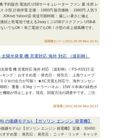
機 予約販売 電池式 USBサーキュレーター ファン 夏 冷房 レ
 小型 計画停電 定価： 1980円 販売価格： 1980円 人気ラ
OKnet Yahoo!店 発送可能時期： 厳しい暑さに備え
接続と乾電池で使える2wayミニUSBデスクファン USB卓
つないでもOK！単三電池でもOK！小型の卓上扇風機です。
扇風機カバー | 2011.06.06 Mon 22:41
太陽光発電 機 充電対応 海外 対応 （迷彩柄）
電 機 充電対応 海外 対応 （迷彩柄）◇FS-ASS15 定
人気ランキング： おすすめ度： 発売日： 発売元： 上海ウェーブ
５０Ｗの出力が可能！ ★AC充電も対応で、海外コンセン
晴時） 重量：8.5kg ソーラーパネル：15W ※本体の緑色ボ
と機能が停止します。現在、回復方法の調査中です。ご注
発電機 | 2011.06.06 Mon 20:27
EX6JN の後継モデル) 【ガソリン エンジン 発電機】
N の後継モデル) 【ガソリン エンジン 発電機】 定価： 93450
： おすすめ度： 発売日： 発売元： ニッチ・リッチ・キャッチ