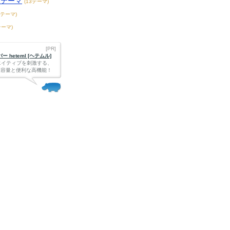
トテーマ
(13テーマ)
8テーマ)
テーマ)
[PR]
 heteml [ヘテムル]
エイティブを刺激する、
Bの大容量と便利な高機能！