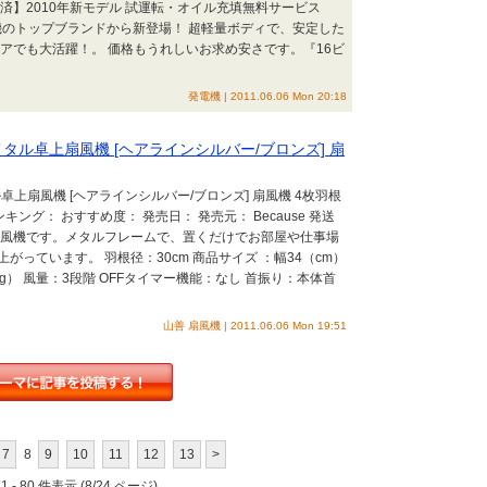
済】2010年新モデル 試運転・オイル充填無料サービス
電機のトップブランドから新登場！ 超軽量ボディで、安定した
アでも大活躍！。 価格もうれしいお求め安さです。『16ビ
発電機 | 2011.06.06 Mon 20:18
メタル卓上扇風機 [ヘアラインシルバー/ブロンズ] 扇
ル卓上扇風機 [ヘアラインシルバー/ブロンズ] 扇風機 4枚羽根
ランキング： おすすめ度： 発売日： 発売元： Because 発送
扇風機です。メタルフレームで、置くだけでお部屋や仕事場
っています。 羽根径：30cm 商品サイズ ：幅34（cm）
（kg） 風量：3段階 OFFタイマー機能：なし 首振り：本体首
山善 扇風機 | 2011.06.06 Mon 19:51
7
8
9
10
11
12
13
>
 - 80 件表示 (8/24 ページ)