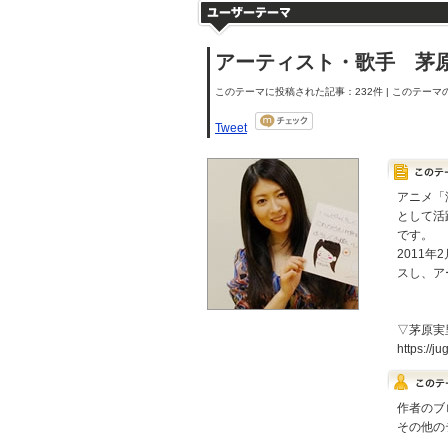
アーティスト・歌手 茅
このテーマに投稿された記事：232件 | このテーマの
Tweet
アニメ「
として活
です。
2011年
スし、ア
▽茅原実
https://j
作者のブ
その他の