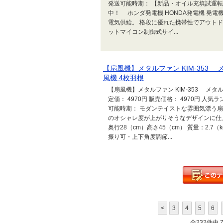
発送可能時期： 【新品・オイル充填試運転
中！ ホンダ発電機 HONDA発電機 発
電気供給。 格段に優れた携帯性でアウトド
ットマイコン制御式サイ...
【扇風機】メタルファン KIM-353 
風機 4枚羽根
【扇風機】メタルファン KIM-353 メタ
定価： 4970円 販売価格： 4970円 人気
可能時期： モダンテイストな雰囲気漂う
のオシャレ度が上がりそうなデザインに仕上が
奥行28（cm）高さ45（cm） 質量：2.7
振り可・上下角度調節...
<
3
4
5
6
全232件中 71