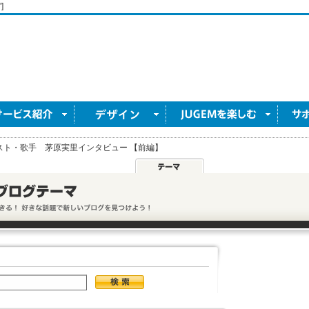
]
スト・歌手 茅原実里インタビュー 【前編】