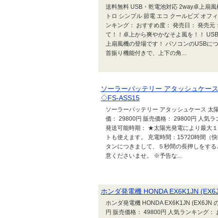
送料無料 USB・乾電池対応 2way卓上扇風
トロ シンプル 節電 エコ クールビズ オフィス
ンキング： おすすめ度： 発売日： 発売元： J
て！！卓上から爽やかなそよ風を！！ USB
上扇風機の登場です！ パソコンのUSBに
首振り機能付きで、上下の角...
ソーラーバッテリー アタッシュケース 
◇FS-ASS15
ソーラーバッテリー アタッシュケース 太陽光発
価： 29800円 販売価格： 29800円 
発送可能時期： ★太陽光発電により最大１
トも使えます。 充電時間：15?20時間（快
タンにつきまして、５秒間の長押しをする
意くださいませ。 ※予告な...
ホンダ発電機 HONDA EX6K1JN (
ホンダ発電機 HONDA EX6K1JN (EX6J
円 販売価格： 49800円 人気ランキング