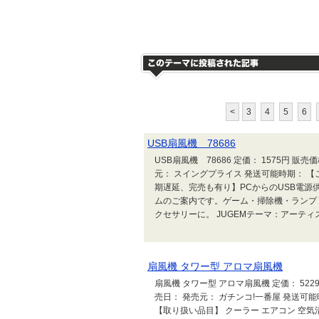
<
3
4
5
6
USB扇風機 78686
USB扇風機 78686 定価： 1575円 販
元： スイングプライス 発送可能時期： 
期遅延、完売も有り】PCからのUSB電
ムのご案内です。ゲーム・掃除機・ランプ
クセサリーに。 JUGEMテーマ：アーテ
扇風機 タワー型 アロマ扇風機
扇風機 タワー型 アロマ扇風機 定価： 522
売日： 発売元： ガチンコ!一番屋 発送
【取り扱い品目】 クーラー エアコン 空気