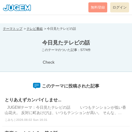
[pear_error: message="Success" code=0 mode=return level=notice
prefix="" info=""]
無料登録
ログイン
テーマトップ
テレビ番組
今日見たテレビの話
今日見たテレビの話
このテーマのついた記事：5774件
Check
このテーマに投稿された記事
とりあえずカンパイしませ...
JUGEMテーマ：今日見たテレビの話 いつもテンションが低い⾹
⼭花⽕。 反対に町あけびは、いつもテンションが高い。 そんな、...
こみち | 2026.08.02 Sun 16:31