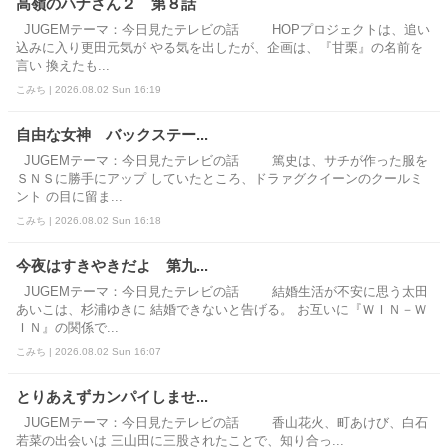
高嶺のハナさん２ 第８話
JUGEMテーマ：今日見たテレビの話 HOPプロジェクトは、追い
込みに入り更田元気が やる気を出したが、企画は、『甘栗』の名前を
言い 換えたも...
こみち | 2026.08.02 Sun 16:19
自由な女神 バックステー...
JUGEMテーマ：今日見たテレビの話 篤史は、サチが作った服を
ＳＮＳに勝手にアップ していたところ、ドラァグクイーンのクールミ
ント の目に留ま...
こみち | 2026.08.02 Sun 16:18
今夜はすきやきだよ 第九...
JUGEMテーマ：今日見たテレビの話 結婚生活が不安に思う太田
あいこは、杉浦ゆきに 結婚できないと告げる。 お互いに『ＷＩＮ－Ｗ
ＩＮ』の関係で...
こみち | 2026.08.02 Sun 16:07
とりあえずカンパイしませ...
JUGEMテーマ：今日見たテレビの話 ⾹⼭花⽕、町あけび、⽩⽯
若菜の出会いは 三山田に三股されたことで、知り合っ...