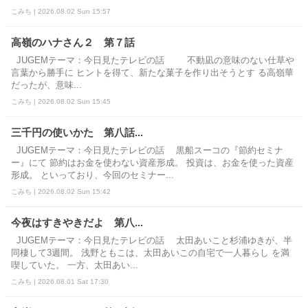
こみち | 2026.08.02 Sun 15:57
高嶺のハナさん２ 第７話
JUGEMテーマ：今日見たテレビの話 不動凪の意味のない仕草や
言葉から勝手に ヒントを得て、新たな菓子を作り出そうとす る高嶺華
だったが、意味...
こみち | 2026.08.02 Sun 15:45
三千円の使いかた 第八話...
JUGEMテーマ：今日見たテレビの話 黒船スーコの『節約セミナ
ー』にて 節約はお金を使わない資産形成。 投資は、お金を使った資産
形成。 といっており、今回のセミナー...
こみち | 2026.08.02 Sun 15:42
今夜はすきやきだよ 第八...
JUGEMテーマ：今日見たテレビの話 太田あいこと杉浦ゆきが、半
同棲して3週間。 浅野ともこは、太田あいこの自宅で一人暮らし を満
喫していた。 一方、太田あい...
こみち | 2026.08.01 Sat 17:30