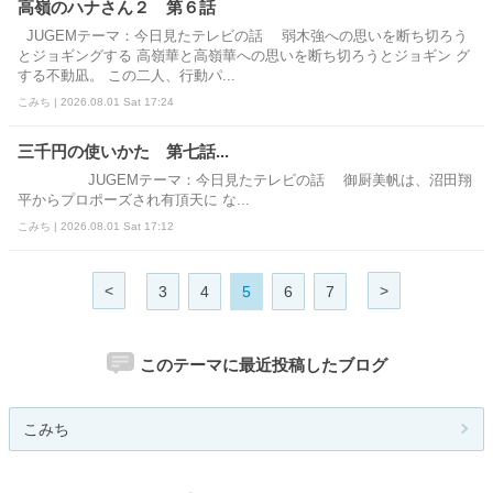
高嶺のハナさん２ 第６話
JUGEMテーマ：今日見たテレビの話 弱木強への思いを断ち切ろう
とジョギングする 高嶺華と高嶺華への思いを断ち切ろうとジョギン グ
する不動凪。 この二人、行動パ...
こみち | 2026.08.01 Sat 17:24
三千円の使いかた 第七話...
JUGEMテーマ：今日見たテレビの話 御厨美帆は、沼田翔
平からプロポーズされ有頂天に な...
こみち | 2026.08.01 Sat 17:12
<
>
3
4
5
6
7
このテーマに最近投稿したブログ
こみち