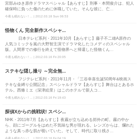
宮部みゆき原作ドラマスペシャル【あらすじ】刑事・本間俊介は、犯人
確保時に負った傷のために休職していた。そんな彼に、亡...
今夜も眠れない！... | 2012.03.18 Sun 06:53
怪物くん 完全新作スペシャ...
日本テレビ系列・2011年10月【あらすじ】藤子不二雄A原作の
人気コミックを嵐の大野智主演でドラマ化したコメディのスペシャル
版。人間界での修行を終えて怪物界へと帰還した怪物くん...
今夜も眠れない！... | 2012.03.16 Fri 20:05
ステキな隠し撮り ～完全無...
フジテレビ系列・2011年11月・「三谷幸喜生誕50周年&映画ス
テキな金縛り公開記念」スペシャルドラマ【あらすじ】舞台はとあるホ
テル。西條ミエ（深津絵里）はこのホテルで新人コ...
今夜も眠れない！... | 2012.03.16 Fri 19:43
探偵Xからの挑戦状! スペシ...
NHK・2011年7月【あらすじ】夜霧が立ち込める郊外の町。霧の中か
ら、顔にゴーグルをはめた不気味な男が現れる。レンズからは、爛れた
ような真っ赤な肌が覗いていた。そして、時代に取り残さ...
今夜も眠れない！... | 2012.03.16 Fri 04:19