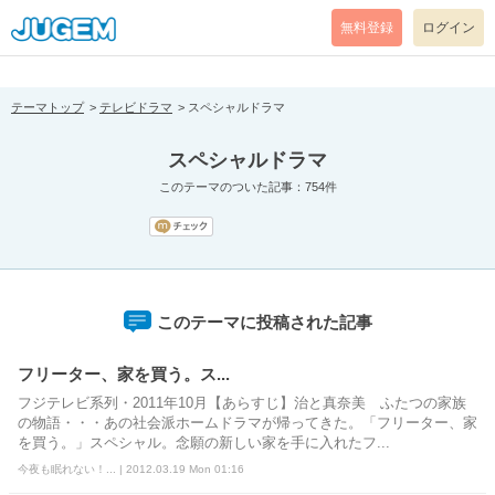
[pear_error: message="Success" code=0 mode=return level=notice
prefix="" info=""]
無料登録
ログイン
テーマトップ
テレビドラマ
スペシャルドラマ
スペシャルドラマ
このテーマのついた記事：754件
このテーマに投稿された記事
フリーター、家を買う。ス...
フジテレビ系列・2011年10月【あらすじ】治と真奈美 ふたつの家族
の物語・・・あの社会派ホームドラマが帰ってきた。「フリーター、家
を買う。」スペシャル。念願の新しい家を手に入れたフ...
今夜も眠れない！... | 2012.03.19 Mon 01:16