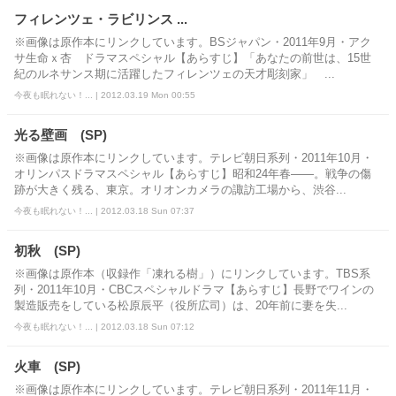
フィレンツェ・ラビリンス ...
※画像は原作本にリンクしています。BSジャパン・2011年9月・アク
サ生命ｘ杏 ドラマスペシャル【あらすじ】「あなたの前世は、15世
紀のルネサンス期に活躍したフィレンツェの天才彫刻家」 ...
今夜も眠れない！... | 2012.03.19 Mon 00:55
光る壁画 (SP)
※画像は原作本にリンクしています。テレビ朝日系列・2011年10月・
オリンパスドラマスペシャル【あらすじ】昭和24年春――。戦争の傷
跡が大きく残る、東京。オリオンカメラの諏訪工場から、渋谷...
今夜も眠れない！... | 2012.03.18 Sun 07:37
初秋 (SP)
※画像は原作本（収録作「凍れる樹」）にリンクしています。TBS系
列・2011年10月・CBCスペシャルドラマ【あらすじ】長野でワインの
製造販売をしている松原辰平（役所広司）は、20年前に妻を失...
今夜も眠れない！... | 2012.03.18 Sun 07:12
火車 (SP)
※画像は原作本にリンクしています。テレビ朝日系列・2011年11月・