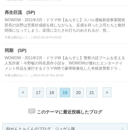
再生巨流 (SP)
WOWOW・2011年3月・ドラマW【あらすじ】スバル運輸新規事業開発
部長の吉野は営業好成績を残しながらも、反感を持った上司たちと敵対
関係になってしまう。逆境に立たされ打ちのめされるが、怪...
今夜も眠れない！... | 2012.03.16 Fri 02:02
同期 (SP)
WOWOW・2011年2月・ドラマW【あらすじ】警察小説ブームを支える
人気作家・今野敏の同名原作小説を、WOWOWが優れたエンターテイ
メント作品を連打するドラマW枠で豪華映像化した本格派警察ドラ...
今夜も眠れない！... | 2012.03.15 Thu 20:43
<
>
17
18
19
20
21
このテーマに最近投稿したブログ
似せんとぉくんのブログ、ジュゲム版