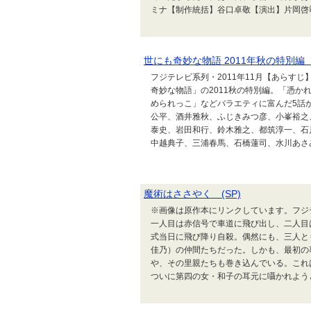
ミナ【制作統括】谷口卓敬【演出】片岡啓司
世にも奇妙な物語 2011年秋の特別編 (
フジテレビ系列・2011年11月【あらす
奇妙な物語」の2011秋の特別編。「憑か
められっこ」などバラエティに富んだ5話
公平、酒井雅秋、ふじきみつ彦、小峯裕之
泰史、岩田和行、鈴木雅之、都筑淳一、石
中越典子、三浦春馬、石橋蓮司、水川あさみ
魔術はささやく (SP)
※画像は原作本にリンクしています。フジテ
一人目は赤信号で車道に飛び出し、二人目
式当日に飛び降り自殺。偶然にも、三人と
佳乃）の仲間たちだった。しかも、最初の
や、その里親たちも巻き込んでいる。これ
ついに第四の女・和子の耳元に囁かれようとし