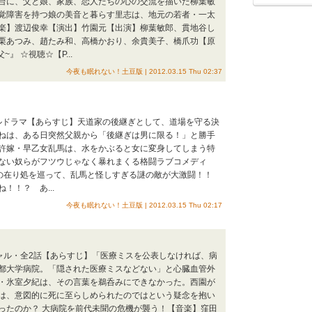
台に、父と娘、家族、恋人たちの心の交流を描いた柳葉敏
覚障害を持つ娘の美音と暮らす里志は、地元の若者・一太
楽】渡辺俊幸【演出】竹園元【出演】柳葉敏郎、貫地谷し
栗あつみ、趙たみ和、高橋かおり、余貴美子、橋爪功【原
』 ☆視聴☆【P...
今夜も眠れない！土豆版 | 2012.03.15 Thu 02:37
ャルドラマ【あらすじ】天道家の後継ぎとして、道場を守る決
ねは、ある日突然父親から「後継ぎは男に限る！」と勝手
許嫁・早乙女乱馬は、水をかぶると女に変身してしまう特
ない奴らがフツウじゃなく暴れまくる格闘ラブコメディ
”の在り処を巡って、乱馬と怪しすぎる謎の敵が大激闘！！
！！？ あ...
今夜も眠れない！土豆版 | 2012.03.15 Thu 02:17
ペシャル・全2話【あらすじ】「医療ミスを公表しなければ、病
都大学病院。「隠された医療ミスなどない」と心臓血管外
・氷室夕紀は、その言葉を鵜呑みにできなかった。西園が
は、意図的に死に至らしめられたのではという疑念を抱い
ったのか？ 大病院を前代未聞の危機が襲う！【音楽】窪田