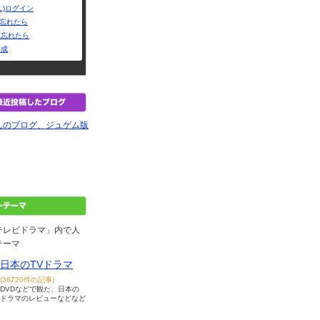
L)ログイン
Dを忘れたら
を忘れたら
作成
んのブログ、ジュゲム版
テレビドラマ」内で人
テーマ
日本のTVドラマ
(36720件の記事)
DVDなどで観た、日本の
ドラマのレビューなどなど