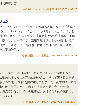
【脚本】吉...
今夜も眠れない！土豆版 | 2012.03.15 Thu 01:47
SP)
じ】タモリがストーリーテラーを務める人気シリーズ「世にも
れる」「JANKEN」「ベビートークA錠」「耳かき」「いじ
から成るオムニバスドラマ。【音楽】?島邦明【脚本】加藤
、森ハヤシ、半澤律子、渡辺千穂【演出】小林義則、植田
川淳一、河毛俊作、筧昌也、佐藤源太【出演】松下奈緒、
、平山浩行...
今夜も眠れない！土豆版 | 2012.03.14 Wed 23:29
レビ系列・2011年9月【あらすじ】それは突然起きた。
は誘われるように地下鉄に飛び込み、そして三人目は結婚
もかつて"ある大罪"を共に犯してしまった、高木和子（木村
事件は、和子にとって命よりも大切な弟・守（中村 蒼）
は偶然ではない。私への復讐だ。次は私だ！死の魔術は、
ていた...
今夜も眠れない！土豆版 | 2012.03.14 Wed 23:07