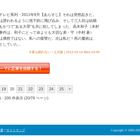
レビ系列・2011年9月【あらすじ】それは突然起きた。
は誘われるように地下鉄に飛び込み、そして三人目は結婚
もかつて"ある大罪"を共に犯してしまった、高木和子（木村
事件は、和子にとって命よりも大切な弟・守（中村 蒼）
は偶然ではない。私への復讐だ。次は私だ！死の魔術は、
ていた...
今夜も眠れない！土豆版 | 2012.03.14 Wed 23:06
19
20
21
22
23
24
25
>
 - 200 件表示 (20/76 ページ)
概要
|
サイトマップ
Copyright © 2003-