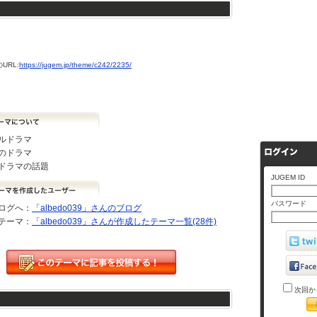
URL:
https://jugem.jp/theme/c242/2235/
ルドラマ
のドラマ
ドラマの話題
JUGEM ID
パスワード
ログへ：
「albedo039」さんのブログ
テーマ：
「albedo039」さんが作成したテーマ一覧(28件)
次回か