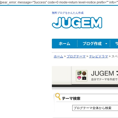
[pear_error: message="Success" code=0 mode=return level=notice prefix="" info=""
無料ブログをかんたん作成
ホーム
>
ブログテーマ
>
テレビドラマ
>
スペ