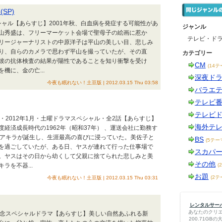
SP)
シャル【あらすじ】2001年秋、白血病を発症する可能性があ
ジャンル
山秀盛は、フリーマーケット会場で聖母子の絵画に惹か
テレビ・ド
リージャーナリストの中原洋子は平山の美しい目、悲しみ
り、自らのカメラで思わず平山を撮っていたが、その直
カテゴリー
彼の抗体検査の結果が陽性であることを知り衝撃を受け
CM
(14テ
機に、金の亡...
深夜ド
今夜も眠れない！土豆版 | 2012.03.15 Thu 03:58
バラエ
テレビ
テレビ
・2012年1月・土曜ドラマスペシャル・全2話【あらすじ】
海外テ
経済成長時代の1962年（昭和37年） 、運送会社に勤務す
・アキラが誕生し、生涯最高の喜びに浸っていた。美佐子と
BS
(5テー
を過ごしていたが、ある日、ヤスが連れて行った仕事場で
スカパ
。ヤスはその日から幼くして父親に捨てられた悲しみと美
その他
を不器...
(
お題
(2テ
今夜も眠れない！土豆版 | 2012.03.15 Thu 03:31
レンタルサーバー
あなたのクリ
周年記念スペシャルドラマ【あらすじ】美しい自然あふれる新
200.71G