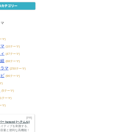
ラマ
ーマ)
ラマ
(10テーマ)
ティ
(47テーマ)
番組
(68テーマ)
ドラマ
(250テーマ)
レビ
(96テーマ)
マ)
ー
(5テーマ)
21テーマ)
ーマ)
[PR]
 heteml [ヘテムル]
エイティブを刺激する、
Bの大容量と便利な高機能！