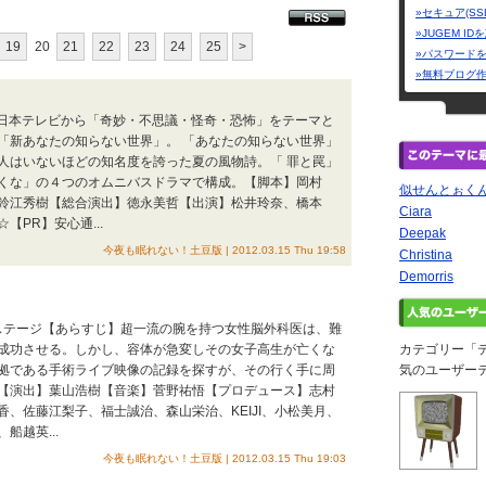
»セキュア(SS
»JUGEM I
19
20
21
22
23
24
25
>
»パスワード
»無料ブログ
】日本テレビから「奇妙・不思議・怪奇・恐怖」をテーマと
「新あなたの知らない世界」。 「あなたの知らない世界」
人はいないほどの知名度を誇った夏の風物詩。「 罪と罠」
くな」の４つのオムニバスドラマで構成。【脚本】岡村
似せんとぉく
鈴江秀樹【総合演出】徳永美哲【出演】松井玲奈、橋本
Ciara
PR】安心通...
Deepak
今夜も眠れない！土豆版 | 2012.03.15 Thu 19:58
Christina
Demorris
レステージ【あらすじ】超一流の腕を持つ女性脳外科医は、難
成功させる。しかし、容体が急変しその女子高生が亡くな
カテゴリー「
拠である手術ライブ映像の記録を探すが、その行く手に周
気のユーザー
【演出】葉山浩樹【音楽】菅野祐悟【プロデュース】志村
、佐藤江梨子、福士誠治、森山栄治、KEIJI、小松美月、
越英...
今夜も眠れない！土豆版 | 2012.03.15 Thu 19:03