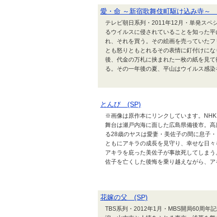
愛・命 ～新宿歌舞伎町駆け込み寺～ (
テレビ朝日系列・2011年12月・単発スペ
るウイルスに侵されていることを知った平
れ、それを買う。その絵画を売っていたフ
とも怒りともとれるその表情に釘付けにな
後、代金の万札に挟まれた一枚の紙を見て
る。その一年後の夏、平山はウイルス感染を
とんび (SP)
※画像は原作本にリンクしています。NHK
舞台は瀬戸内海に面した広島県備後市。高度
る28歳のヤスは愛妻・美佐子の間に息子
ともにアキラの成長を見守り、幸せな日々
アキラを庇った美佐子が事故死してしまう
佐子を亡くした後悔を乗り越えながら、アキラ
花嫁の父 (SP)
TBS系列・2012年1月・MBS開局60