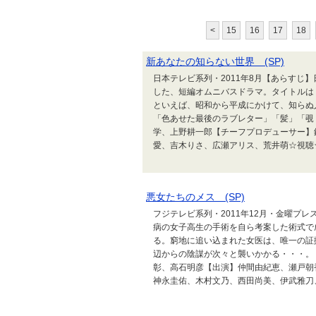
<
15
16
17
18
新あなたの知らない世界 (SP)
日本テレビ系列・2011年8月【あらすじ
した、短編オムニバスドラマ。タイトルは
といえば、昭和から平成にかけて、知らぬ
「色あせた最後のラブレター」「髪」「覗
学、上野耕一郎【チーフプロデューサー】
愛、吉木りさ、広瀬アリス、荒井萌☆視聴☆【
悪女たちのメス (SP)
フジテレビ系列・2011年12月・金曜プ
病の女子高生の手術を自ら考案した術式で
る。窮地に追い込まれた女医は、唯一の証
辺からの陰謀が次々と襲いかかる・・・。
彰、高石明彦【出演】仲間由紀恵、瀬戸朝香
神永圭佑、木村文乃、西田尚美、伊武雅刀、船