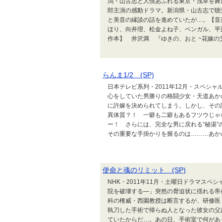
潟・山古志と人情あふれる東京・浅草を舞
郎主演の感動ドラマ。新潟県・山古志で聴
と美音の縁談の話を進めていたが…。【音
ほり、向井理、松金よね子、ベンガル、平
作本】 井沢満 『ゆきの、おと ~花嫁の父~
らんま1/2 (SP)
日本テレビ系列・2011年12月・スペシ
心をしていた男勝りの格闘少女・天道あか
に許嫁を決められてしまう。しかし、その
異体質？！ 一癖も二癖もあるフツウじゃ
ー！ さらには、完全な男に戻れる“秘湯
その重要な手掛かりを握るのは………あかね
使命と魂のリミット (SP)
NHK・2011年11月・土曜日ドラマス
院を破壊する―」突然の脅迫状に揺れる帝
科の権威・西園教授は断言するが、研修医
執刀した手術で帰らぬ人となった彼女の父
ていたからだ…。あの日、手術室で何があ