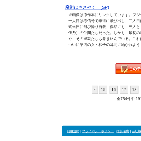
魔術はささやく (SP)
※画像は原作本にリンクしています。フジテ
一人目は赤信号で車道に飛び出し、二人目
式当日に飛び降り自殺。偶然にも、三人と
佳乃）の仲間たちだった。しかも、最初の
や、その里親たちも巻き込んでいる。これ
ついに第四の女・和子の耳元に囁かれようとし
<
15
16
17
18
全754件中 191
利用規約
|
プライバシーポリシー
|
推奨環境
|
会社