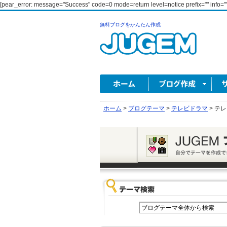
[pear_error: message="Success" code=0 mode=return level=notice prefix="" info=""
無料ブログをかんたん作成
ホーム
>
ブログテーマ
>
テレビドラマ
>
テレ