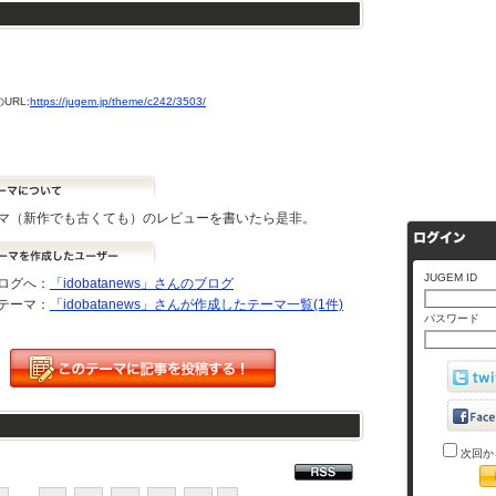
URL:
https://jugem.jp/theme/c242/3503/
マ（新作でも古くても）のレビューを書いたら是非。
JUGEM ID
ログへ：
「idobatanews」さんのブログ
テーマ：
「idobatanews」さんが作成したテーマ一覧(1件)
パスワード
次回か