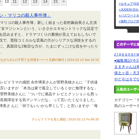
9
10
11
12
13
14
15
>
»セキュア(SS
»JUGEM I
ン・マリコの殺人事件簿」
»パスワード
»無料ブログ
マリコの殺人事件簿」新しく始まった若村麻由美さん主演
す女マジシャンという、いささかエキセントリックな設定で
を読みますと、ドラマづくりの裏側が見えておもしろいで
役で、普段コミカルな芸風の方がシリアスな演技をするの
に、真面目な2枚目な方が、たまにずっこけな役をやったり
.
z i g e u n e r w
人の子育てを目指すパート主婦の毎日 | 2010.02.13 Sat 10:10
●編集後記(今
ままきゃんは
保土ヶ谷・天
やど６は６で
 テレビドラマの感想 永作博美さんが菅野美穂さんに「子供達
と言いますが 「本当は家で孤立しているくせに無理するな」
が菅野美穂さんに「ついでに液晶テ レビとクッションも買っ
て長期滞在する気マンマンだな」 って言いたくなりました。
カテゴリー「
博美さ んに「何でもいいから早くして」と言いますが 「母
気のユーザー
テレビドラマを見た感想 | 2010.02.12 Fri 08:35