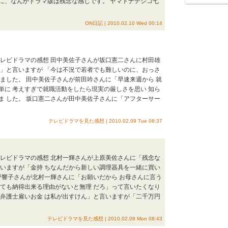
に、なんかドラマ版は残念な感じです。 ヤマトナデシコ七
ON日記 | 2010.02.10 Wed 00:14
 テレビドラマの感想 田中美佐子さんが坂口憲二さんに村田雄
い」と言いますが 「今は不況で若者でも難しいのに、おっさ
ました。 田中美佐子さんが前田吟さんに「早速来週から 就
単に 考えすぎで就職活動をしたら現実の厳しさを思い 知ら
ま した。 坂口憲二さんが田中美佐子さんに「アフターサー
テレビドラマを見た感想 | 2010.02.09 Tue 08:37
 テレビドラマの感想 北村一輝さんが上原美佐さんに「残念な
言いますが「金持 ちなんだから新しい調理器具を一緒に買い
野響子さんが北村一輝さんに「お願いだから お母さんに言う
れても納得出来る理由がないと無理 だろ」って言いたくなり
「弁護士雇いお金 は私が出すけん」と言いますが「二千万円
テレビドラマを見た感想 | 2010.02.08 Mon 08:43