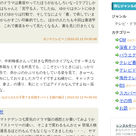
ドラマは書道やってたほうがおもしろいな～[:ラブ:] しか
かりはちゃんと「見守る人」でしたね。 ゆかりはホントにゆき
だけどゆかりは行動で、そしてなにより「書」で表していま
ジャンル
だからかすごい印象的でした。 ほかの人たちも今回は書道甲
テレビ・ド
。 これで書道をやって見たくなる人、書を見に行きたくな
カテゴリー
ボンヤリレビー | 2010.02.12 Fri 00:48
CM
(14テ
深夜ド
バラエ
が、中村梅雀さんって好きな男性のタイプなんです～年上な
テレビ
本能をくすぐる外見でも、ここぞというときにはしっかり
テレビ
告で、赤かぶのかぶりものをしている姿を見て、きゅーん
海外テ
みにしておりましたカワイイですよね確かに、キャッチコ
、参上」の通り、私にとってはアイドルなんですよね～温
BS
(5テー
..
スカパ
3人の子育てを目指すパート主婦の毎日 | 2010.02.12 Fri 00:03
その他
(
お題
(2テ
想
 ヤマトナデシコ七変化のドラマ版の感想とか書いてみようか
？ストーリーの違い。 そこまで変わるもんかとｗ 登場人物
レンタルサーバー
あなたのクリ
毎週見るほどのもんでもなくなってきましたね・・・。 ヤマ
200.71G