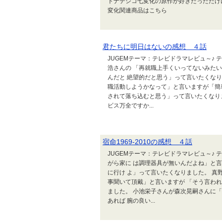
トナデシコ七変化の原作が好きだっただけ
変化関連商品はこちら
君たちに明日はないの感想 ４話
JUGEMテーマ：テレビドラマレビュ～♪
浩さんの 「再就職上手くいってないみた
んだと 絶望的だと思う」って言いたくなり
職活動しようかなって」と言いますが「簡
されて落ち込むと思う」って言いたくなり
ビス万全ですか...
宿命1969-2010の感想 ４話
JUGEMテーマ：テレビドラマレビュ～♪
がら家に は調理器具が無いんだよね」と
に行け よ」って言いたくなりました。 真
事聞いて頂戴」と言いますが 「そう言わ
ました。 小池栄子さんが森次晃嗣さんに
あれば 腕の良い...