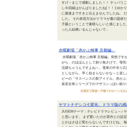
すげ～まじで感動しました！！ ヤッパリこの
し今回縁はがんばりましたね[:！！:] ゆ
に最後まですきと伝えませんでしたね。 
した。 その表現方法がドラマが書の題材
子園ということで素晴らしいと感じました
った人結構いるんじゃないで...
水曜劇場「赤かぶ検事 京都編」
水曜劇場「赤かぶ検事 京都編」突然です
がら、のほほんとして頼り無さげで、母性
活躍ちゃうんですよね～。電車の中吊り広
としながら、早く始まらないかな～と楽し
ピーの「サスペンスの新アイドル。赤かぶ
泉若女将シリーズでのマザコンっぽい頼りな.
目黒区で新築一戸建てのローンを払いながら
ヤマトナデシコ七変化、ドラマ版の感
JUGEMテーマ：テレビドラマレビュ～♪
と思います。 まず驚いたのが原作との設定
とかはさほど変わらないんですけどね。 