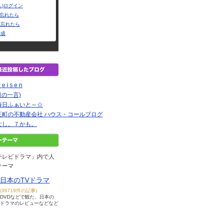
L)ログイン
Dを忘れたら
を忘れたら
作成
 e i s e n
日の一言)
毎日ふぁいと～☆
王町の不動産会社 ハウス・コールブログ
なし。７かも。
テレビドラマ」内で人
テーマ
日本のTVドラマ
(36719件の記事)
DVDなどで観た、日本の
ドラマのレビューなどなど