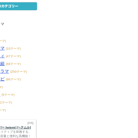
ラマ
ーマ)
ラマ
(10テーマ)
ティ
(47テーマ)
番組
(68テーマ)
ドラマ
(250テーマ)
レビ
(96テーマ)
マ)
ー
(5テーマ)
21テーマ)
ーマ)
[PR]
 heteml [ヘテムル]
エイティブを刺激する、
Bの大容量と便利な高機能！