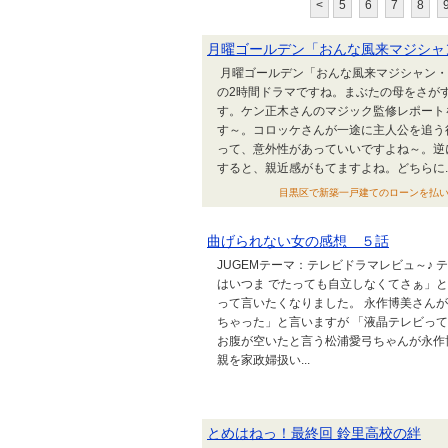
<
5
6
7
8
月曜ゴールデン「おんな風来マジシャ
月曜ゴールデン「おんな風来マジシャン・
の2時間ドラマですね。まぶたの母をさが
す。ケン正木さんのマジック監修レポート
す～。コロッケさんが一途に主人公を追う
って、意外性があっていいですよね～。逆
すると、親近感がもてますよね。どちらに..
目黒区で新築一戸建てのローンを払いながら3
曲げられない女の感想 ５話
JUGEMテーマ：テレビドラマレビュ～♪
はいつま でたっても自立しなくてさぁ」
って言いたくなりました。 永作博美さん
ちゃった」と言いますが 「液晶テレビっ
お腹が空いたと言う松浦愛弓ちゃんが永作
親を家政婦扱い...
とめはねっ！最終回 鈴里高校の絆