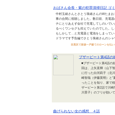
おばさん会長・紫の犯罪清掃日記 ゴ
中村玉緒さんとさとう珠緒さんのWたまお
事の合間に視聴しました。数日前、充電器
チにとりあえず会社で充電してしのいでい
るべくワンセグも控えていたのでした。し
もしかして…と充電器と電池をしまってい
ドラマです予告編でさとう珠緒さんのシャワー
目黒区で新築一戸建てのローンを払いながら3
ブザービート第4話の
■ブザービート第4話の
回は、上矢直輝（山下
に行った白河莉子（北
崎智哉（伊藤英明）と”
ったことを知り、家で
ザービート第2話で川崎
川景子）のフリが効いて
曲げられない女の感想 ４話