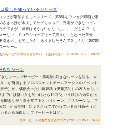
ミは殺しを知っているシリーズ
コンビが活躍するこのシリーズ、第8弾をワンセグ録画で家
のさきっぽが水没してサビちゃって、充電ができないピン
たのですが、週末はそうはいかないし。。。だもんで、な
ゃーない、ドコモショップ行って買うか～と思った矢先、
る引き出しを開けたら、ありましたそんで久しぶりに2時間
シー...
人の子育てを目指すパート主婦の毎日 | 2010.02.07 Sun 00:51
好きなシーン
好きなシーンブザービート第4話の好きなシーンを語る。今
智久）が所属するプロバスケットチームアークスのイベント
川景子）が、偶然会った川崎智哉（伊藤英明）の友人から川
夏までには堅い女を見つけたら10万”という賭けの約束があ
枕を叩きながら腹を立てるというシーン。このシーンは、ブ
智哉（伊藤英明）にキスされて浮かれている白河莉子（北
いるため面白い。ブザービートはど...
ブザービートの魅力を語るブログ | 2010.02.05 Fri 16:42