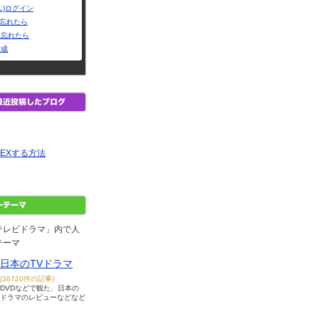
L)ログイン
Dを忘れたら
を忘れたら
作成
EXする方法
テレビドラマ」内で人
テーマ
日本のTVドラマ
(36720件の記事)
DVDなどで観た、日本の
ドラマのレビューなどなど