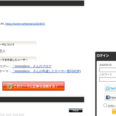
RL:
https://jugem.jp/theme/c242/407/
恋人
JUGEM ID
ログへ：
「monodeco」さんのブログ
テーマ：
「monodeco」さんが作成したテーマ一覧(241件)
パスワード
次回か