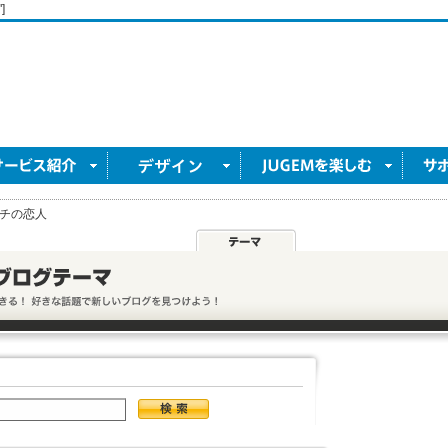
]
チの恋人