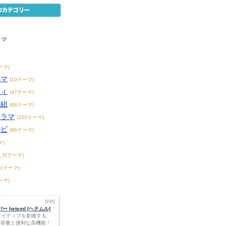
ラマ
ーマ)
ラマ
(10テーマ)
ティ
(47テーマ)
番組
(68テーマ)
ドラマ
(250テーマ)
レビ
(96テーマ)
マ)
ー
(5テーマ)
21テーマ)
ーマ)
[PR]
 heteml [ヘテムル]
エイティブを刺激する、
Bの大容量と便利な高機能！