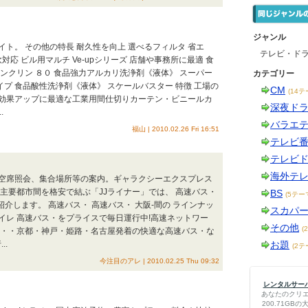
ジャンル
ト。 その他の特長 耐久性を向上 選べるフィルタ 省エ
テレビ・ド
応 ビル用マルチ Ve-upシリーズ 店舗や事務所に最適 食
ンクリン ８０ 食品強力アルカリ洗浄剤《液体》 スーパー
カテゴリー
イプ 食品酸性洗浄剤《液体》 スケールバスター 特徴 工場の
CM
(14テ
効果アップに最適な工業用間仕切りカーテン・ビニールカ
深夜ド
.
バラエ
福山 | 2010.02.26 Fri 16:51
テレビ
テレビ
海外テ
空席照会、集合場所等の案内。ギャラクシーエクスプレス
主要都市間を格安で結ぶ「JJライナー」では、 高速バス・
BS
(5テー
紹介します。 高速バス・ 高速バス・ 大阪-間の ラインナッ
スカパ
トイレ 高速バス・をプライスで毎日運行中!高速ネットワー
その他
(
ト・・京都・神戸・姫路・名古屋発着の快適な高速バス・な
..
お題
(2テ
今注目のアレ | 2010.02.25 Thu 09:32
レンタルサーバー
あなたのクリ
200.71G