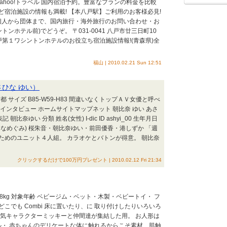
ahoo!トラベル 国内宿泊予約。豊富なプランの料金を比較
宿泊施設の情報も満載! 【本八戸駅】ご利用のお客様必見!
 個人から団体まで、国内旅行・海外旅行のお問い合わせ・お
トンホテル前)でどうぞ。 〒031-0041 八戸市廿三日町10
3) 八戸第１ワシントンホテルのお役立ち宿泊施設情報!(青森県)全
福山 | 2010.02.21 Sun 12:51
さひな ゆい）
東京都 サイズ B85-W59-H83 間違いなくトップＡＶ女優と呼べ
インタビュー ホームサイトマップネット 朝比奈 ゆい あさ
記 朝比奈ゆい 分類 姓名(女性) I-dic ID ashyi_00 生年月日
(あさひなめぐみ) 桜朱音・朝比奈ゆい・前田優香・港しずか 「週
ためのユニット４人組。 カラオケとバトンが得意。 朝比奈
クリックするだけで100万円プレゼント | 2010.02.12 Fri 21:34
m・18kg 対象年齢 ベビージム・ベット・木製・ベビートイ・ フ
どこでも Combi 床に置いたり、に 取り付けしたりいろいろ
人気キャラクターミッキーと仲間達が集結した用。 お人形は
ル・ 赤ちゃんのデリケートな体に触れるからこそ素材、肌触