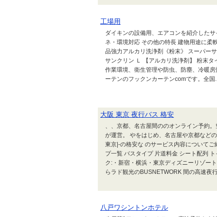
工場用
ダイキンの設備用、エアコンを紹介したサイ
ネ・環境対応 その他の特長 建物用途に柔軟対
品強力アルカリ洗浄剤《粉末》 スーパーサ
サンクリン Ｌ 【アルカリ洗浄剤】 粉末タ
作業環境、衛生管理や防虫、防塵、冷暖房
ーテンのフックンカーテンcomです。全国..
大阪 東京 夜行バス 格安
、、京都、名古屋間ののオンライン予約。
が運営。 やをはじめ、名古屋や京都などの
東京|-の格安な のサービス内容についてご
プ一覧 バスタイプ 片道料金 シート配列 
ク:・新宿・横浜・東京ディズニーリゾー
らラド観光のBUSNETWORK 間の高速夜行.
八戸ワシントンホテル