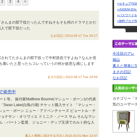
2
3
4
>
»セキュア(SS
»JUGEM I
»パスワード
»無料ブログ
ってさんまの部下役だったんですねそもそも何のドラマとかだ
恋人で部下役だった
なお日記 | 2013.09.17 Tue 20:17
今注目のアレ
暴露されてたさんまの部下役って中村昌也ですよね？なんか見
福山
ち着いたと思ったらコレっていうの何か故意な感じします
素人と簡単にS
まさの日記
まさの日記 | 2013.09.17 Tue 19:59
なお日記
円で発売中
カテゴリー「
ト等。 振付家Matthew Bourne(マシュー・ボーン)の代表
気のユーザー
ctures)「Swan Lake(白鳥の湖) チケット購入サイト 「マシュー・
シュー・ボーン ニュー・アドベンチャーズ ピョートル・チ
ジョナサン・オリヴィエ ドミニク・ノース サム そんなマシ
ム・バートン監督、ジョニー・デップ主演でカルト的な人
素人と簡単にSEXする方法 | 2010.03.01 Mon 13:47