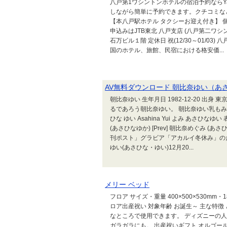
八戸第1ワシントンホテルの宿泊予約ならY
しながら簡単に予約できます。クチコミなど
【本八戸駅ホテル タクシーお迎え付き】
申込みはJTB東北 八戸支店 (八戸第二ワシン
石万ビル１階 定休日 祝(12/30～01/0
国のホテル、旅館、民宿における格安価...
AV無料ダウンロード 朝比奈ゆい（あ
朝比奈ゆい 生年月日 1982-12-20 出身 
るであろう朝比奈ゆい。 朝比奈ゆい乳もみ
ひな ゆい Asahina Yui よみ あさひなゆい 表
(あさひなゆか) [Prev] 朝比奈めぐみ 
刊ポスト」グラビア「アカルイ冬休み」の
ゆい(あさひな・ゆい)12月20...
メリー ベッド
フロア サイズ・重量 400×500×530m
ロア出産祝い 対象年齢 お誕生～ 主な特徴 
なところで使用できます。 ディズニーの
ガラガラにも。 出産祝いギフト オルゴー