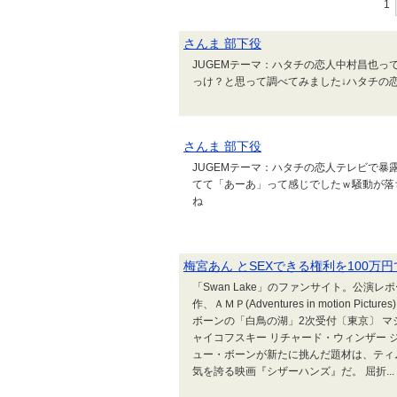
1
さんま 部下役
JUGEMテーマ：ハタチの恋人中村昌也
っけ？と思って調べてみました↓ハタチの
さんま 部下役
JUGEMテーマ：ハタチの恋人テレビで
てて「あーあ」って感じでしたｗ騒動が落
ね
梅宮あん とSEXできる権利を100万
「Swan Lake」のファンサイト。公演レポー
作、ＡＭＰ(Adventures in motion Pi
ボーンの「白鳥の湖」2次受付〔東京〕 マ
ャイコフスキー リチャード・ウィンザー 
ュー・ボーンが新たに挑んだ題材は、ティ
気を誇る映画『シザーハンズ』だ。 屈折...