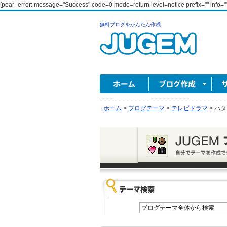
[pear_error: message="Success" code=0 mode=return level=notice prefix="" info=""
無料ブログをかんたん作成
ホーム
>
ブログテーマ
>
テレビドラマ
>
ハタ