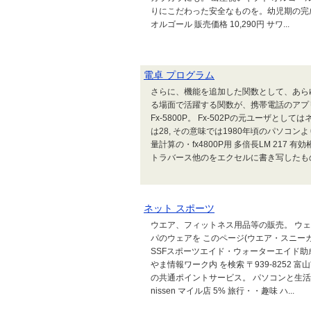
りにこだわった安全なものを。幼児期の完
オルゴール 販売価格 10,290円 サワ...
電卓 プログラム
さらに、機能を追加した関数として、あらゆ
る場面で活躍する関数が、携帯電話のアプ
Fx-5800P。 Fx-502Pの元ユーザ
は28, その意味では1980年頃のパソコ
量計算の・fx4800P用 多倍長LM 21
トラバース他のをエクセルに書き写したもので
ネット スポーツ
ウエア、フィットネス用品等の販売。 ウェ
パのウェアを このページ(ウエア・スニーカ
SSFスポーツエイド・ウォーターエイド助
やま情報ワーク内 を検索 〒939-8252
の共通ポイントサービス。 パソコンと生活
nissen マイル店 5% 旅行・・趣味 ハ...