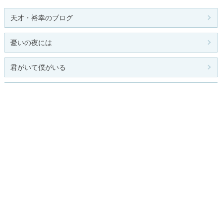
天才・裕幸のブログ
憂いの夜には
君がいて僕がいる
セブ島工房
人気ドラマの感想と芸能ニュース
関連カテゴリー
CM
深夜ドラマ
バラエティ
テレビ番組
テレビドラマ
海外テレビ
BS
スカパー