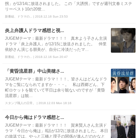
拐」が12/14に放送されました。 この「大誘拐」ですが週刊文春ミステ
リーベスト10の20世...
新番組、ドラマの... | 2018.12.16 Sun 23:53
炎上弁護人ドラマ感想と視...
JUGEMテーマ：最新ドラマ！！！ 真木よう子さん主演
ドラマ「炎上弁護人」が12/15に放送されました。 仲里
依紗さん演じる朋美が、自分に冷淡だったマ...
新番組、ドラマの... | 2018.12.16 Sun 20:47
「黄昏流星群」中山美穂さ...
JUGEMテーマ：最新ドラマ！！！、皆さんはどんなドラ
マをご覧になられてますか・・・。 私は西郷どん、下
町ロケットを観ていて平日は余り観ないのですが「黄昏
流星群」は観...
スタンプ職人の日常。 | 2018.12.03 Mon 18:16
今日から俺はドラマ感想と...
JUGEMテーマ：最新ドラマ！！！ 賀来賢人さん主演ド
ラマ「今日から俺は」8話が12/2に放送されました。 本日
の放送では、やっと三橋と理子の関係が進んだのかなと