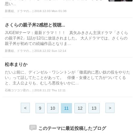
思い...
新番組、ドラマの... | 2018.12.03 Mon 01:36
さくらの親子丼2感想と視聴...
JUGEMテーマ：最新ドラマ！！！ 真矢みきさん主演ドラマ「さくら
の親子丼2」1話が12/1に放送されました。 大人ドラマでは、さくらの
親子丼が初めての続編作品となりま...
新番組、ドラマの... | 2018.12.02 Sun 12:14
松本まりか
だいぶ前に、ディンゼル・ワシントンが「徹底的に悪い奴の役をやりた
い」って話してたことがあって。 俳優・女優として力がついてくる
と、主人公よりも、むしろ悪役をいかに...
石橋コツコツ君の... | 2018.11.22 Thu 12:11
<
>
9
10
11
12
13
このテーマに最近投稿したブログ