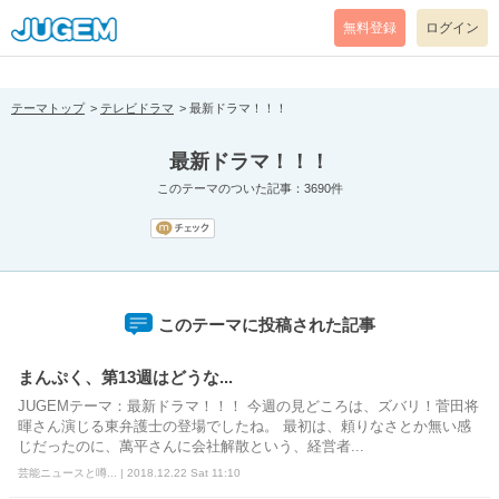
[pear_error: message="Success" code=0 mode=return level=notice
prefix="" info=""]
無料登録
ログイン
テーマトップ
テレビドラマ
最新ドラマ！！！
最新ドラマ！！！
このテーマのついた記事：3690件
このテーマに投稿された記事
まんぷく、第13週はどうな...
JUGEMテーマ：最新ドラマ！！！ 今週の見どころは、ズバリ！菅田将
暉さん演じる東弁護士の登場でしたね。 最初は、頼りなさとか無い感
じだったのに、萬平さんに会社解散という、経営者...
芸能ニュースと噂... | 2018.12.22 Sat 11:10