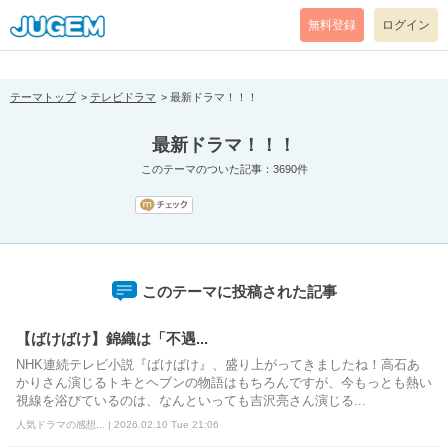
[pear_error: message="Success" code=0 mode=return level=notice
prefix="" info=""]
無料登録
ログイン
テーマトップ
テレビドラマ
最新ドラマ！！！
最新ドラマ！！！
このテーマのついた記事：3690件
このテーマに投稿された記事
【ばけばけ】錦織は「不遇...
NHK連続テレビ小説『ばけばけ』、盛り上がってきましたね！高石あ
かりさん演じるトキとヘブンの物語はもちろんですが、今もっとも熱い
視線を浴びているのは、なんといっても吉沢亮さん演じる...
人気ドラマの感想... | 2026.02.10 Tue 21:06