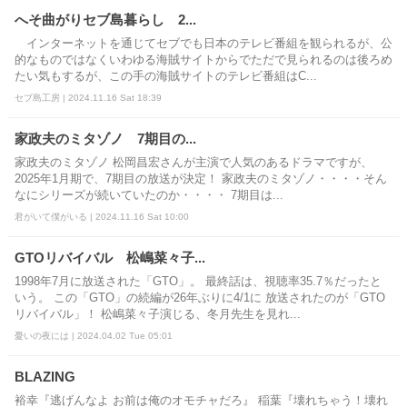
へそ曲がりセブ島暮らし 2...
インターネットを通じてセブでも日本のテレビ番組を観られるが、公
的なものではなくいわゆる海賊サイトからでただで見られるのは後ろめ
たい気もするが、この手の海賊サイトのテレビ番組はC...
セブ島工房 | 2024.11.16 Sat 18:39
家政夫のミタゾノ 7期目の...
家政夫のミタゾノ 松岡昌宏さんが主演で人気のあるドラマですが、
2025年1月期で、7期目の放送が決定！ 家政夫のミタゾノ・・・・そん
なにシリーズが続いていたのか・・・・ 7期目は...
君がいて僕がいる | 2024.11.16 Sat 10:00
GTOリバイバル 松嶋菜々子...
1998年7月に放送された「GTO」。 最終話は、視聴率35.7％だったと
いう。 この「GTO」の続編が26年ぶりに4/1に 放送されたのが「GTO
リバイバル」！ 松嶋菜々子演じる、冬月先生を見れ...
憂いの夜には | 2024.04.02 Tue 05:01
BLAZING
裕幸『逃げんなよ お前は俺のオモチャだろ』 稲葉『壊れちゃう！壊れ