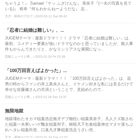
ちゃうよ！』 Samael『ケッ ふざけんな』 美奈子『(一夫の写真を見て
いる)』 裕幸『何もわかんねーようだな』 志...
天才・裕幸のブログ | 2023.03.11 Sat 08:42
「忍者に結婚は難しい」、...
JUGEMテーマ：最新ドラマ！！！ ドラマ「忍者に結婚は難しい」は、
最初、コメディー要素が強いドラマなのかと思っていましたが、殺人事
件もからんできたりと、かなりシリアスな展開になっ...
芸能ニュースと噂... | 2023.02.24 Fri 15:39
「100万回言えばよかった」...
JUGEMテーマ：最新ドラマ！！！ 「100万回言えばよかった」は、花
男の時からファンの井上真央さんと、イケメン好きな私には見るだけで
幸せな佐藤健さんの共演ということで、見始めたので...
芸能ニュースと噂... | 2023.01.28 Sat 15:37
無限地獄
地獄壊れたオカマ稲葉浩志無才デブ物狂い稲葉美奈子。凡人クズ殺され
た稲葉一夫寒いハゲ醜女稲葉邦子。根暗凡下乞食稲葉伸次マヌケ落ちぶ
れヘタレ稲葉尚登。口臭凡才豚稲葉浩志うざい売...
天才・裕幸のブログ | 2023.01.24 Tue 12:02