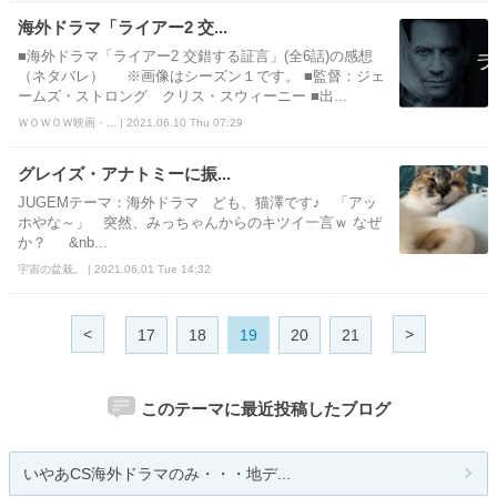
海外ドラマ「ライアー2 交...
■海外ドラマ「ライアー2 交錯する証言」(全6話)の感想
（ネタバレ） ※画像はシーズン１です。 ■監督：ジェ
ームズ・ストロング クリス・スウィーニー ■出...
ＷＯＷＯＷ映画・... | 2021.06.10 Thu 07:29
グレイズ・アナトミーに振...
JUGEMテーマ：海外ドラマ ども、猫澤です♪ 「アッ
ホやな～」 突然、みっちゃんからのキツイ一言ｗ なぜ
か？ &nb...
宇宙の盆栽。 | 2021.06.01 Tue 14:32
<
>
17
18
19
20
21
このテーマに最近投稿したブログ
いやあCS海外ドラマのみ・・・地デ...