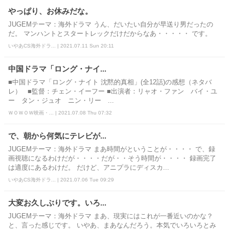
やっぱり、お休みだな。
JUGEMテーマ：海外ドラマ うん、だいたい自分が早送り男だったの
だ。 マンハントとスタートレックだけだからなあ・・・・・ です。
いやあCS海外ドラ... | 2021.07.11 Sun 20:11
中国ドラマ「ロング・ナイ...
■中国ドラマ「ロング・ナイト 沈黙的真相」(全12話)の感想（ネタバ
レ） ■監督：チェン・イーフー ■出演者：リャオ・ファン バイ・ユ
ー タン・ジュオ ニン・リー ...
ＷＯＷＯＷ映画・... | 2021.07.08 Thu 07:32
で、朝から何気にテレビが...
JUGEMテーマ：海外ドラマ まあ時間がということが・・・・ で、録
画視聴になるわけだが・・・・だが・・そう時間が・・・・ 録画完了
は適度にあるわけだ。 だけど、アニプラにディスカ...
いやあCS海外ドラ... | 2021.07.06 Tue 09:29
大変お久しぶりです。いろ...
JUGEMテーマ：海外ドラマ まあ、現実にはこれが一番近いのかな？
と、言った感じです。 いやあ、まあなんだろう。本気でいろいろとみ