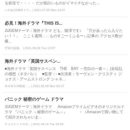
る状況で・・・・ だが面白いものがイマイチなかった...
いやあCS海外ドラ... | 2021.07.05 Mon 14:37
必見！海外ドラマ『THIS IS...
JUGEMテーマ：海外ドラマ ども、猫澤です♪ 「穴があったら入りた
い！！」 ここ１週間……ものすごーくふるーぃ記事の アクセス数が
爆...
宇宙の盆栽。 | 2021.06.29 Tue 13:07
海外ドラマ「英国サスペン...
■海外ドラマ「英国サスペンス THE BAY ～空白の一夜～」(全6話)
の感想（ネタバレ） ■監督：- ■出演者：モーヴェン・クリスティ ジ
ョナス・アームストロング シャネ...
ＷＯＷＯＷ映画・... | 2021.06.28 Mon 04:17
パニック 秘密のゲーム ドラマ
JUGEMテーマ：海外ドラマ Amazonプライムビデオのオリジナルド
ラマ 『パニック ～秘密のゲーム～』 ↑ （Amazonで買い物して
て紹介されちゃいま...
チョコミントのガ... | 2021.06.15 Tue 20:25