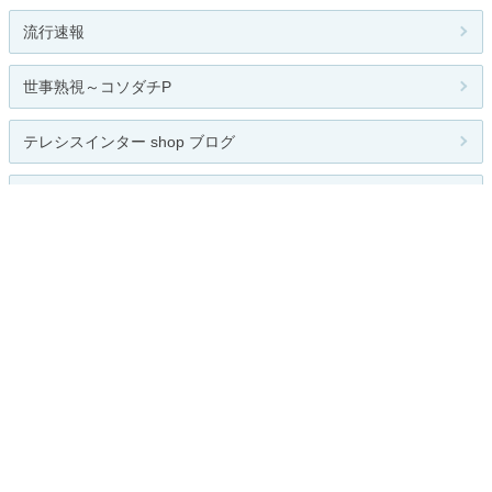
流行速報
世事熟視～コソダチP
テレシスインター shop ブログ
宇宙の盆栽。
関連カテゴリー
CM
深夜ドラマ
バラエティ
テレビ番組
テレビドラマ
海外テレビ
BS
スカパー
その他
お題