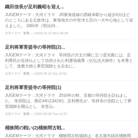
織田信長が足利義昭を迎え...
JUGEMテーマ：大河ドラマ JR東海道線の西岐阜駅から徒歩5分ほど
のところにある立政寺は、東海地方の中世浄土宗の一大中心地として栄
えました。 1891年（明治24...
大河ドラマ「麒麟... | 2020.10.12 Mon 06:49
足利将軍菩提寺の等持院(2)...
JUGEMテーマ：大河ドラマ 等持院の方丈の隣に立つ霊光殿には、足
利尊氏が念持仏として信仰された利運地蔵尊（伝弘法大師作）を本尊と
して、達磨大師と夢窓国師とを左右に...
大河ドラマ「麒麟... | 2020.09.12 Sat 10:52
足利将軍菩提寺の等持院(1)
JUGEMテーマ：大河ドラマ 2016年の秋、京都の等持院を訪ねまし
た。 等持院は、暦応4年(1341年)、足利尊氏が、等持寺の別院として夢
窓国師を開山とし、衣笠山...
大河ドラマ「麒麟... | 2020.09.08 Tue 11:27
桶狭間の戦い(2)桶狭間古戦...
JUGEMテーマ：大河ドラマ 桶狭間古戦場跡は、名古屋市緑区桶狭間