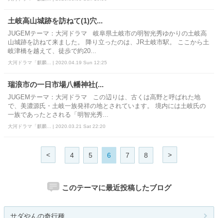
土岐高山城跡を訪ねて(1)穴...
JUGEMテーマ：大河ドラマ 岐阜県土岐市の明智光秀ゆかりの土岐高
山城跡を訪ねて来ました。 降り立ったのは、JR土岐市駅。 ここから土
岐津橋を越えて、徒歩で約20...
大河ドラマ「麒麟... | 2020.04.19 Sun 12:25
瑞浪市の一日市場八幡神社(...
JUGEMテーマ：大河ドラマ この辺りは、古くは高野と呼ばれた地
で、美濃源氏・土岐一族発祥の地とされています。 境内には土岐氏の
一族であったとされる「明智光秀...
大河ドラマ「麒麟... | 2020.03.21 Sat 22:20
<
>
4
5
6
7
8
このテーマに最近投稿したブログ
サダやんの奇行種