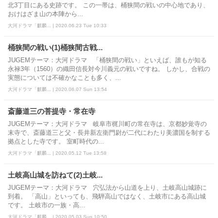
北3丁目にある史跡です。 この一帯は、桶狭間の戦いの中心地であり、
おけはざま山の本陣から...
大河ドラマ「麒麟... | 2020.06.23 Tue 10:33
桶狭間の戦い(1)桶狭間古戦...
JUGEMテーマ：大河ドラマ 「桶狭間の戦い」といえば、誰もが知る
永禄3年（1560）の織田信長対今川義元の戦いですね。 しかし、合戦の
実態については不確かなことも多く、...
大河ドラマ「麒麟... | 2020.06.07 Sun 13:54
斎藤道三の菩提寺・常在寺
JUGEMテーマ：大河ドラマ 岐阜市梶川町の常在寺は、京都妙覚寺の
末寺で、斎藤道三と父・長井新左衛門尉が二代にわたり美濃国を制する
拠点とした寺です。 室町時代の...
大河ドラマ「麒麟... | 2020.05.12 Tue 13:58
土岐高山城を訪ねて(2)土岐...
JUGEMテーマ：大河ドラマ 穴弘法から山道を上り、土岐高山城跡に
到着。 「高山」といっても、飛騨高山ではなく、土岐市にある高山城
です。 土岐市の一族・高...
大河ドラマ「麒麟... | 2020.05.03 Sun 10:50