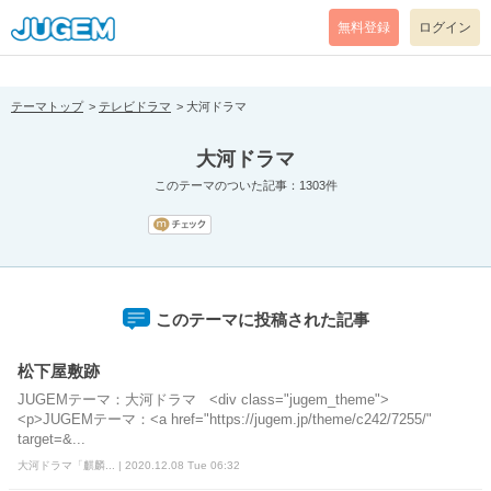
[pear_error: message="Success" code=0 mode=return level=notice
prefix="" info=""]
無料登録
ログイン
テーマトップ
テレビドラマ
大河ドラマ
大河ドラマ
このテーマのついた記事：1303件
このテーマに投稿された記事
松下屋敷跡
JUGEMテーマ：大河ドラマ <div class="jugem_theme">
<p>JUGEMテーマ：<a href="https://jugem.jp/theme/c242/7255/"
target=&...
大河ドラマ「麒麟... | 2020.12.08 Tue 06:32