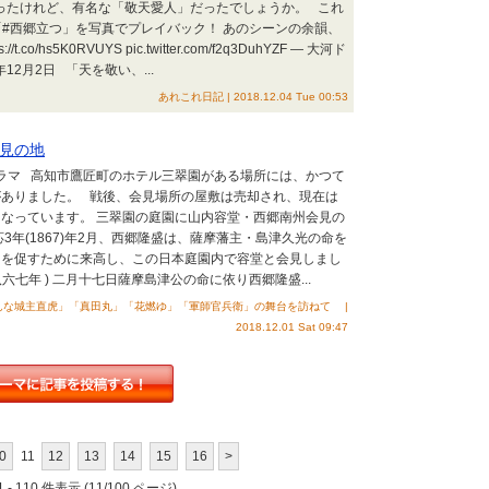
ったけれど、有名な「敬天愛人」だったでしょうか。 これ
回「#西郷立つ」を写真でプレイバック！ あのシーンの余韻、
/hs5K0RVUYS pic.twitter.com/f2q3DuhYZF — 大河ド
8年12月2日 「天を敬い、...
あれこれ日記 | 2018.12.04 Tue 00:53
見の地
ドラマ 高知市鷹匠町のホテル三翠園がある場所には、かつて
がありました。 戦後、会見場所の屋敷は売却され、現在は
なっています。 三翠園の庭園に山内容堂・西郷南州会見の
3年(1867)年2月、西郷隆盛は、薩摩藩主・島津久光の命を
加を促すために来高し、この日本庭園内で容堂と会見しまし
八六七年 ) 二月十七日薩摩島津公の命に依り西郷隆盛...
んな城主直虎」「真田丸」「花燃ゆ」「軍師官兵衛」の舞台を訪ねて |
2018.12.01 Sat 09:47
0
11
12
13
14
15
16
>
 - 110 件表示 (11/100 ページ)