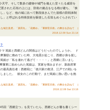
小天守、そして数多の建物や城門を備えた堂々たる威容を
配置された石垣の上には、防衛の拠点をなる櫓が建ち、「狭
返し」など、他の城に比べて数段抜きんでた規模の防戦体制
返し」と呼ばれる特殊技術を駆使した石垣もめぐらされてい
んな城主直虎」「真田丸」「花燃ゆ」「軍師官兵衛」の舞台を訪ねて |
2018.12.09 Sun 21:14
？
ドラマ 篤姫と西郷どんの関係はどうだったのでしょうか。 ド
薩摩藩邸に務めていた時、大地震が起こり、西郷が身を挺し
時篤姫が「私を連れて逃げて・・・・」と西郷に言いまし
薩摩藩軍に攻められた篤姫は、実家を憎みますが、新政府軍
軍の最高責任者：西郷宛に「徳川家の救済、江戸での戦いを
願しました。 彼女のこの行動で、まだ篤姫に熱い思いを抱
んな城主直虎」「真田丸」「花燃ゆ」「軍師官兵衛」の舞台を訪ねて |
2018.12.08 Sat 13:16
 第45回「西郷立つ」を見ていたら、西郷どんが書を書くシー