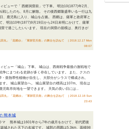
ビューで「 西郷洞窟前」で下車。 明治10(1877)年2月、
転戦したのち、8月に解散。 その後西郷隆盛率いる一行は九
1日、鹿児島に入り、城山を占拠。 西郷は、薩軍と政府軍と
明治10年(1877)9月19日から24日未明にかけて、薩軍
洞窟で過ごしたいいます。 現在の洞窟の規模は、奥行きが
」「花燃ゆ」「軍師官兵衛」の舞台を訪ねて | 2018.12.17 Mon
08:07
ティビュー「城山」下車。 城山は、西南戦争最後の激戦地で
戦争にまつわる史跡が多く存在しています。 また、クスの
温帯・亜熱帯性植物が自生し、大部分がシラスで構成され、
す。 城山展望台へ。 城山展望台の標高は107m。 現在は
児島市街地を一望できます。 天気の良い日には...
」「花燃ゆ」「軍師官兵衛」の舞台を訪ねて | 2018.12.16 Sun
23:43
た熊本城
ドラマ 熊本城は1601年から7年の歳月をかけて、初代肥後
城された天下の名城です。 城郭の周囲は5.3km、面積98