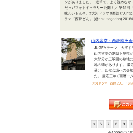
ンがありました。 達筆で、よく読めなか
だっ↓ \フォトギャラリー公開！／ 第45
味わいもんそ。#大河ドラマ #西郷どんhttps://t.co
ラマ「西郷どん」 (@nhk_segodon) 201
山内容堂・西郷南洲会
JUGEMテーマ：大河
山内容堂の別邸下屋敷
大部分が三翠園の敷地に
地の碑があります。 慶応
受け、四候会議への参
た。 慶応三年 ( 西暦一
大河ドラマ「西郷どん」「お
<
6
7
8
9
1
全1000件中 101