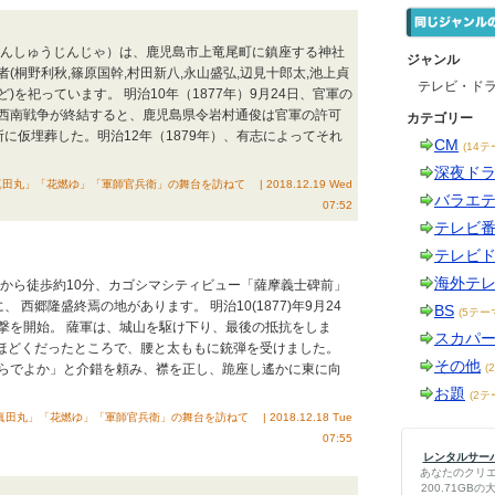
（なんしゅうじんじゃ）は、鹿児島市上竜尾町に鎮座する神社
ジャンル
桐野利秋,篠原国幹,村田新八,永山盛弘,辺見十郎太,池上貞
テレビ・ド
ど)を祀っています。 明治10年（1877年）9月24日、官軍の
西南戦争が終結すると、鹿児島県令岩村通俊は官軍の許可
カテゴリー
に仮埋葬した。明治12年（1879年）、有志によってそれ
CM
(14テ
深夜ド
」「花燃ゆ」「軍師官兵衛」の舞台を訪ねて | 2018.12.19 Wed
バラエ
07:52
テレビ
テレビ
海外テ
窟から徒歩約10分、カゴシマシティビュー「薩摩義士碑前」
西郷隆盛終焉の地があります。 明治10(1877)年9月24
BS
(5テー
撃を開始。 薩軍は、城山を駆け下り、最後の抵抗をしま
スカパ
mほどくだったところで、腰と太ももに銃弾を受けました。
その他
らでよか」と介錯を頼み、襟を正し、跪座し遙かに東に向
(
お題
(2テ
」「花燃ゆ」「軍師官兵衛」の舞台を訪ねて | 2018.12.18 Tue
07:55
レンタルサーバー
あなたのクリ
200.71G