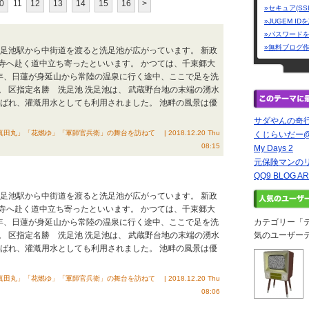
0
11
12
13
14
15
16
>
»セキュア(SS
»JUGEM I
»パスワード
»無料ブログ
洗足池駅から中街道を渡ると洗足池が広がっています。 新政
寺へ赴く道中立ち寄ったといいます。 かつては、千束郷大
)年、日蓮が身延山から常陸の温泉に行く途中、ここで足を洗
 区指定名勝 洗足池 洗足池は、 武蔵野台地の末端の湧水
呼ばれ、灌漑用水としても利用されました。 池畔の風景は優
サダやんの奇
」「花燃ゆ」「軍師官兵衛」の舞台を訪ねて | 2018.12.20 Thu
くじらいだー@の
08:15
My Days 2
元保険マンの
QQ9 BLOG A
洗足池駅から中街道を渡ると洗足池が広がっています。 新政
寺へ赴く道中立ち寄ったといいます。 かつては、千束郷大
)年、日蓮が身延山から常陸の温泉に行く途中、ここで足を洗
カテゴリー「
 区指定名勝 洗足池 洗足池は、 武蔵野台地の末端の湧水
気のユーザー
呼ばれ、灌漑用水としても利用されました。 池畔の風景は優
」「花燃ゆ」「軍師官兵衛」の舞台を訪ねて | 2018.12.20 Thu
08:06