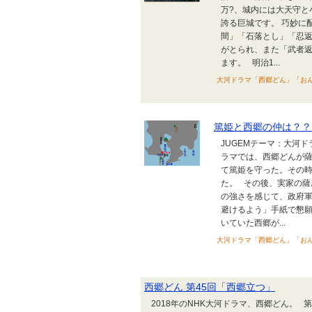
万?、城内には大天守と
誇る巨城です。 巧妙に
間」「石落とし」「忍
がとられ、また「武者
ます。 明治1...
大河ドラマ「西郷どん」「お
篤姫と西郷の仲は？？
JUGEMテーマ：大河
ラマでは、西郷どんが
て篤姫を守った。その
た。 その後、実家の
の強さを感じて、政府
避けるよう」手紙で懇
いていた西郷が...
大河ドラマ「西郷どん」「お
西郷どん 第45回「西郷立つ」
2018年のNHK大河ドラマ、西郷どん。