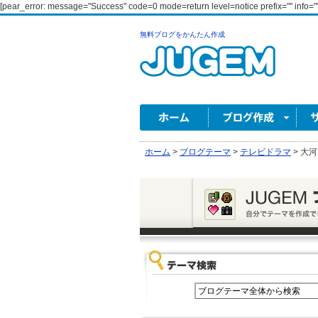
[pear_error: message="Success" code=0 mode=return level=notice prefix="" info=""
無料ブログをかんたん作成
ホーム
>
ブログテーマ
>
テレビドラマ
>
大河