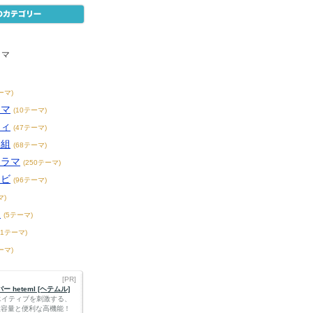
ラマ
ーマ)
ラマ
(10テーマ)
ティ
(47テーマ)
番組
(68テーマ)
ドラマ
(250テーマ)
レビ
(96テーマ)
マ)
ー
(5テーマ)
21テーマ)
ーマ)
[PR]
 heteml [ヘテムル]
エイティブを刺激する、
Bの大容量と便利な高機能！