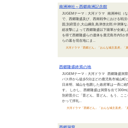
南洲神社～西郷南洲記念館
JUGEMテーマ：大河ドラマ 南洲神社
で、西郷隆盛及び、西南戦争における戦没者(
固,別府晋介,大山綱良,島津啓次郎,中津隊な
総攻撃によって西郷隆盛以下薩軍が全滅し
を得て西郷隆盛らの遺体を鹿児島市内5か所
らの墓を現在地にま...
大河ドラマ「西郷どん」「おんな城主直虎」「真田丸
西郷隆盛終焉の地
JUGEMテーマ：大河ドラマ 西郷隆盛洞
バス停から徒歩5分ほどの鹿児島市城山町に、 
日未明、城山を包囲した政府軍は一斉に砲
す。 しかし、西郷隆盛は洞窟を出て300
別府晋介に「晋どん、晋どん、もう、ここ
かって拝礼...
大河ドラマ「西郷どん」「おんな城主直虎」「真田丸
西郷洞窟