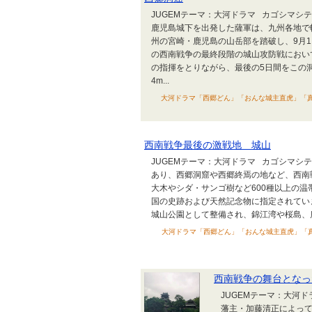
JUGEMテーマ：大河ドラマ カゴシマシティ
鹿児島城下を出発した薩軍は、九州各地で
州の宮崎・鹿児島の山岳部を踏破し、9月
の西南戦争の最終段階の城山攻防戦において、
の指揮をとりながら、最後の5日間をこの
4m...
大河ドラマ「西郷どん」「おんな城主直虎」「真田丸
西南戦争最後の激戦地 城山
JUGEMテーマ：大河ドラマ カゴシマシ
あり、西郷洞窟や西郷終焉の地など、西南
大木やシダ・サンゴ樹など600種以上の
国の史跡および天然記念物に指定されていま
城山公園として整備され、錦江湾や桜島、鹿
大河ドラマ「西郷どん」「おんな城主直虎」「真田丸
西南戦争の舞台となっ
JUGEMテーマ：大河
藩主・加藤清正によって築