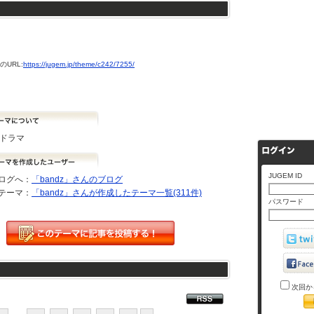
URL:
https://jugem.jp/theme/c242/7255/
河ドラマ
JUGEM ID
ログへ：
「bandz」さんのブログ
テーマ：
「bandz」さんが作成したテーマ一覧(311件)
パスワード
次回か