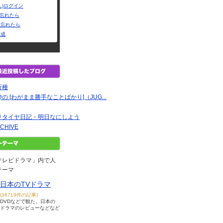
L)ログイン
Dを忘れたら
を忘れたら
作成
行種
 [わがまま勝手なことばかり]（JUG...
リタイヤ日記・明日なにしよう
RCHIVE
テレビドラマ」内で人
テーマ
日本のTVドラマ
(36719件の記事)
DVDなどで観た、日本の
ドラマのレビューなどなど