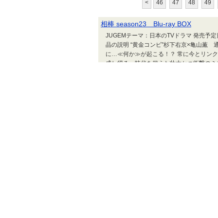
<
46
47
48
49
相棒 season23 Blu-ray BOX
JUGEMテーマ：日本のTVドラマ 発売予定
品の説明 “黄金コンビ”杉下右京×亀山薫 
に…≪何か≫が起こる！？ 常に今とリン
成し得る、時代を超えた壮大かつ衝撃のミ
19話を収録。 ■杉下右京（水谷豊）×亀山薫
コンビ\"が復活し...
悩みなんて背負い投げ～
タクミくんシリーズ-Drama-。タクミが悩
背負い投げ～。すごいつながりでした。（
PUNKS△TRIANGLE
PUNKS△TRIANGLEが始まりました
だったけど、ここからストーリーが進んで