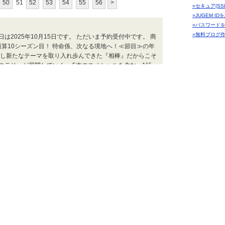
50
51
52
53
54
55
56
>
»セキュア(SS
»JUGEM I
»パスワード
»無料ブログ
日は2025年10月15日です。 ただいま予約受付中です。 商
通算10シーズン目！ 特命係、次なる境地へ！≪節目≫の年
クし新たなテーマを取り入れ歩んできた『相棒』だからこそ
ステリーが展開していく。 5本のスペシャルを含む、1話～
（寺脇康文）の“黄金コンビ”が通算10シーズン目！ \"黄金
マチダタイムス
うれしい | 2025.10.13 Mon 19:00
こみち
世事熟視～コ
つたない独り
うれしい
んで眠れないところでCM。 CMでIKKOさんが、悩みなんて
配信じゃわからないよ）
parared afternoon & midnight | 2025.10.13 Mon 00:31
ジャンル
テレビ・ド
カテゴリー
。初回だけちょっと通常より遅め。 最初はなんか恋の雰囲気なし
CM
いくんでしょうね。
(14テ
深夜ド
parared afternoon & midnight | 2025.10.10 Fri 20:52