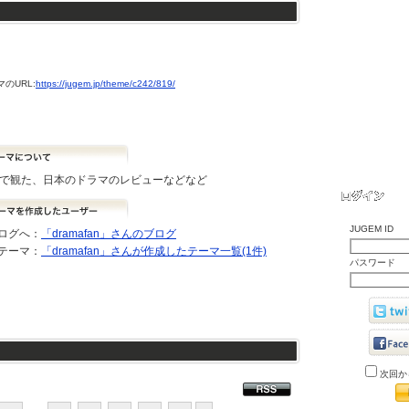
のURL:
https://jugem.jp/theme/c242/819/
どで観た、日本のドラマのレビューなどなど
JUGEM ID
ログへ：
「dramafan」さんのブログ
テーマ：
「dramafan」さんが作成したテーマ一覧(1件)
パスワード
次回か