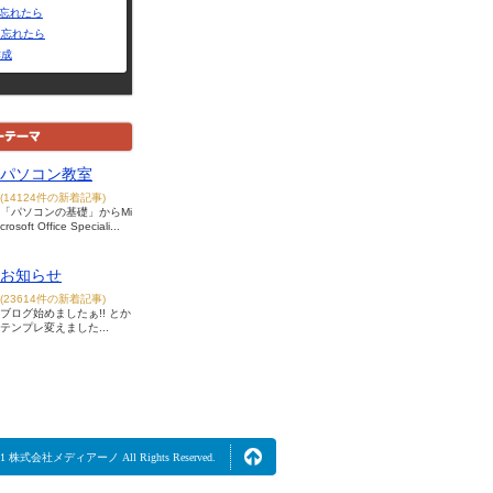
Dを忘れたら
を忘れたら
作成
パソコン教室
(14124件の新着記事)
「パソコンの基礎」からMi
crosoft Office Speciali...
お知らせ
(23614件の新着記事)
ブログ始めましたぁ!! とか
テンプレ変えました...
2021 株式会社メディアーノ All Rights Reserved.