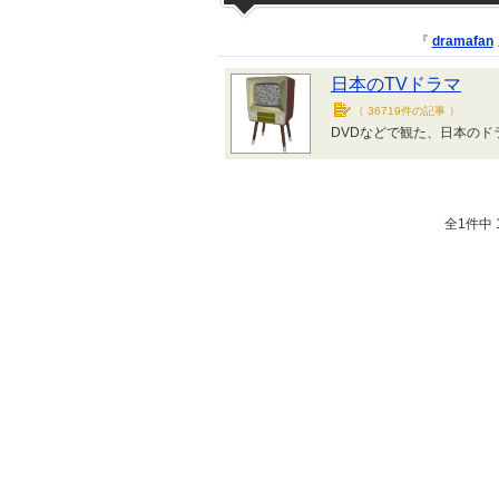
『
dramafan
日本のTVドラマ
（
36719件の記事
）
DVDなどで観た、日本のド
全1件中 1