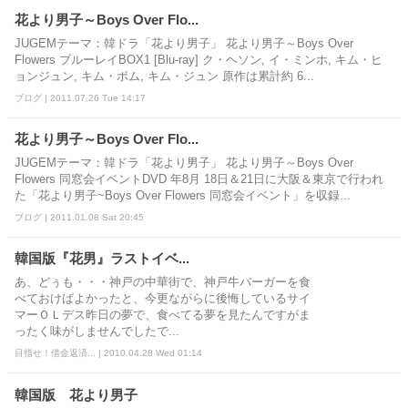
花より男子～Boys Over Flo...
JUGEMテーマ：韓ドラ「花より男子」 花より男子～Boys Over
Flowers ブルーレイBOX1 [Blu-ray] ク・ヘソン, イ・ミンホ, キム・ヒ
ョンジュン, キム・ボム, キム・ジュン 原作は累計約 6...
ブログ | 2011.07.26 Tue 14:17
花より男子～Boys Over Flo...
JUGEMテーマ：韓ドラ「花より男子」 花より男子～Boys Over
Flowers 同窓会イベントDVD 年8月 18日＆21日に大阪＆東京で行われ
た「花より男子~Boys Over Flowers 同窓会イベント」を収録...
ブログ | 2011.01.08 Sat 20:45
韓国版『花男』ラストイベ...
あ、どぅも・・・神戸の中華街で、神戸牛バーガーを食
べておけばよかったと、今更ながらに後悔しているサイ
マーＯＬデス昨日の夢で、食べてる夢を見たんですがま
ったく味がしませんでしたで...
目指せ！借金返済... | 2010.04.28 Wed 01:14
韓国版 花より男子