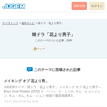
[pear_error: message="Success" code=0 mode=return level=notice
prefix="" info=""]
無料登録
ログイン
テーマトップ
海外テレビ
韓ドラ「花より男子」
韓ドラ「花より男子」
このテーマのついた記事：50件
このテーマに投稿された記事
メイキング オブ 花より男...
JUGEMテーマ：韓ドラ「花より男子」 メイキング オブ 花より男子～
Boys Over Flowers [DVD] ク・ヘソン, イ・ミンホ, キム・ヒョンジュ
ン, キム・ボム, キム・ジュン 韓国で最高視聴率3...
ブログ | 2011.07.26 Tue 14:18