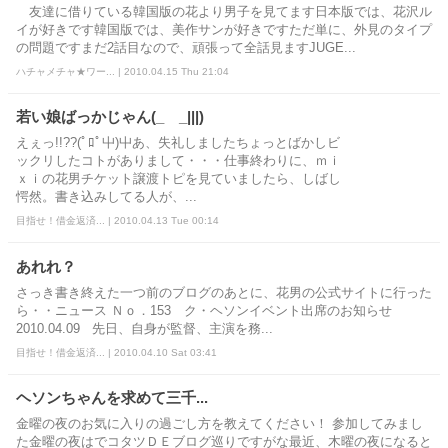
友達に借りている韓国版の花より男子を見てます日本版では、花沢ル
イが好きです韓国版では、美作サンが好きですただ単に、外見のタイプ
の問題ですまだ2話目なので、頑張って全話見ますJUGE...
ハチャメチャ★ワー... | 2010.04.15 Thu 21:04
若い娘ばっかじゃん(_ _|||)
えぇっ!!??(ﾟﾛﾟ屮)屮あ、失礼しましたちょっとばかしビ
ックリしたコトがありまして・・・仕事終わりに、ｍｉ
ｘｉの花男チケット譲渡トピを見ていましたら、しばし
愕然。書き込みしてる人が、...
目指せ！借金返済... | 2010.04.13 Tue 00:14
あれれ？
さっき書き終えた一つ前のブログのあとに、花男の公式サイトに行った
ら・・ニュース Ｎｏ．153 ク・ヘソンイベント出席のお知らせ
2010.04.09 先日、自身が監督、主演を務...
目指せ！借金返済... | 2010.04.10 Sat 03:41
ヘソンちゃんを求めて三千...
金曜の夜のお気に入りの過ごし方を教えてください！ 参加してみまし
た金曜の夜はでコタツＤＥブログ巡りですがな最近、木曜の夜になると