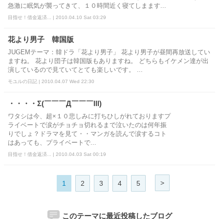
急激に眠気が襲ってきて、１０時間近く寝てしまます...
目指せ！借金返済... | 2010.04.10 Sat 03:29
花より男子 韓国版
JUGEMテーマ：韓ドラ「花より男子」 花より男子が昼間再放送してい
ますね。 花より団子は韓国版もありますね。 どちらもイケメン達が出
演しているので見ていてとても楽しいです。 ...
モユルの日記 | 2010.04.07 Wed 22:30
・・・・Σ(￣￣￣Д￣￣￣lll)
ワタシは今、超×１０悲しみに打ちひしがれておりますプ
ライベートで涙がチョチョ切れるまで泣いたのは何年振
りでしょ？ドラマを見て・・マンガを読んで涙するコト
はあっても、プライベートで...
目指せ！借金返済... | 2010.04.03 Sat 00:19
>
1
2
3
4
5
このテーマに最近投稿したブログ