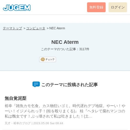
[pear_error: message="Success" code=0 mode=return level=notice
prefix="" info=""]
無料登録
ログイン
テーマトップ
コンピュータ
NEC Aterm
NEC Aterm
このテーマのついた記事：3117件
このテーマに投稿された記事
無自覚泥梨
裕幸『雑魚カモ乞食。カス物狂いゴミ。時代遅れデブ地獄。やーい！や
ーい！イジメられっ子！(桂を殴りまくる)』 桂『ヘタレで腐れマンコの
私は醜女です！ぶっ壊されて私は吐きました！(土...
天才・裕幸のブログ | 2023.05.06 Sat 08:44