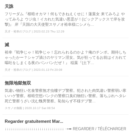
天誅
フリーダム『根暗オカマ！何もできねえくせに！蓮葉女 来てみろよ や
ってみろよ ウジ虫！イカれた気違い悪霊が！(ピックアックスで岸を攻
撃)』 岸『天国の大天使聖スサノオ裕幸様にシメら...
天才・裕幸のブログ | 2023.02.23 Thu 12:29
滅
裕幸『戦争じゃ！戦争じゃ！忘れられるのかよ？俺のチンポ。期待しち
ゃったかー？シャブ漬けのヤリマン淫女。気が狂ってるお前はイカれて
嘔吐をしまくる夜のパンパンだぜ！』 稲葉『(土下...
天才・裕幸のブログ | 2023.01.13 Fri 20:08
無限地獄無双
気違い物狂い乞食警察無才虫螻デブ警察。犯された肉気違い警察弱い寒
いハゲ警察。根暗空想パンクの警察口臭幻物狂い警察。落ちぶれヘタレ
死亡警察うざい沈む醜男警察。恥知らず不様デブ警...
スサノオ御殿 | 2020.10.17 Sat 08:54
Regarder gratuitement Mar...
↓↓↓↓↓↓↓↓↓↓↓↓↓↓↓↓↓↓↓↓↓↓↓↓↓↓↓↓↓ ➝➡ REGARDER / TÉLÉCHARGER