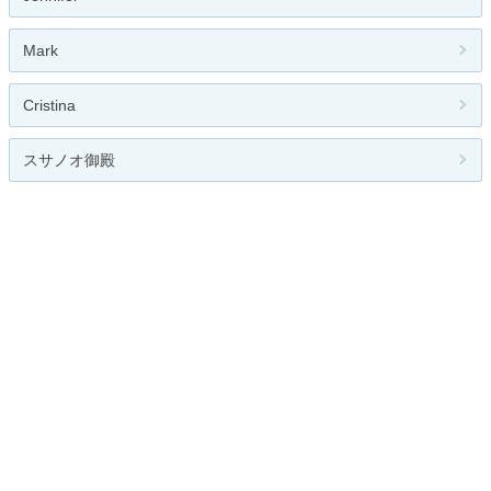
Mark
Cristina
スサノオ御殿
天才・裕幸のブログ
人気のテーマ
パソコン教室
関連カテゴリー