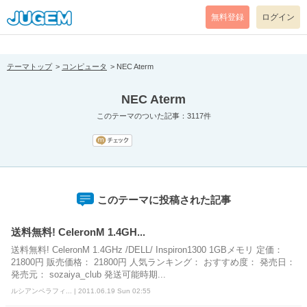
[pear_error: message="Success" code=0 mode=return level=notice
prefix="" info=""]
無料登録
ログイン
テーマトップ
コンピュータ
NEC Aterm
NEC Aterm
このテーマのついた記事：3117件
このテーマに投稿された記事
送料無料! CeleronM 1.4GH...
送料無料! CeleronM 1.4GHz /DELL/ Inspiron1300 1GBメモリ 定価：
21800円 販売価格： 21800円 人気ランキング： おすすめ度： 発売日：
発売元： sozaiya_club 発送可能時期...
ルシアンペラフィ... | 2011.06.19 Sun 02:55