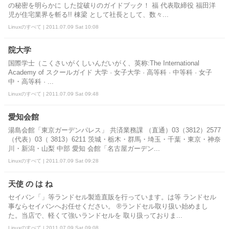
の秘密を明らかに した掟破りのガイドブック！ 福 代表取締役 福田洋
児が住宅業界を斬る!! 棟梁 として社長として、数々...
Linuxのすべて | 2011.07.09 Sat 10:08
院大学
国際学士（こくさいがくしいんだいがく、英称:The International
Academy of スクールガイド 大学 · 女子大学 · 高等科 · 中等科 · 女子
中・高等科 · ...
Linuxのすべて | 2011.07.09 Sat 09:48
愛知会館
湯島会館「東京ガーデンパレス」 共済業務課 （直通）03（3812）2577
（代表）03（ 3813）6211 茨城・栃木・群馬・埼玉・千葉・東京・神奈
川・新潟・山梨 中部 愛知 会館「名古屋ガーデン...
Linuxのすべて | 2011.07.09 Sat 09:28
天使 の は ね
セイバン「」等ランドセル製造直販を行っています。は等 ランドセル
事ならセイバンへお任せください。 ®ランドセル取り扱い始めまし
た。当店で、軽くて強いランドセルを 取り扱っておりま...
Linuxのすべて | 2011.07.09 Sat 09:08