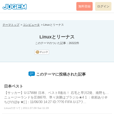
[pear_error: message="Success" code=0 mode=return level=notice
prefix="" info=""]
無料登録
ログイン
テーマトップ
コンピュータ
Linuxとリーナス
Linuxとリーナス
このテーマのついた記事：26322件
このテーマに投稿された記事
日本ベスト
【サッカー】U-17W杯 日本、ベスト8進出！ 石毛と早川2発、南野も…
ニュージーランドを圧倒6?0、準々決勝はブラジル★4 1 ：依頼あり＠
ちびのぽφ ★[ ]：11/06/30 14:27 ID:???0 FIFA U-17ワ...
Linuxのすべて | 2011.07.09 Sat 11:28