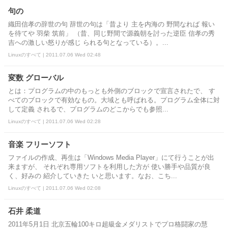
句の
織田信孝の辞世の句 辞世の句は「昔より 主を内海の 野間なれば 報い
を待てや 羽柴 筑前」 （昔、同じ野間で源義朝を討った逆臣 信孝の秀
吉への激しい怒りが感じ られる句となっている）。...
Linuxのすべて | 2011.07.06 Wed 02:48
変数 グローバル
とは：プログラムの中のもっとも外側のブロックで宣言されたで、 す
べてのブロックで有効なもの。大域とも呼ばれる。プログラム全体に対
して定義 されるで、プログラムのどこからでも参照...
Linuxのすべて | 2011.07.06 Wed 02:28
音楽 フリーソフト
ファイルの作成、再生は「Windows Media Player」にて行うことが出
来ますが、 それぞれ専用ソフトを利用した方が 使い勝手や品質が良
く、好みの 紹介していきた いと思います。なお、こち...
Linuxのすべて | 2011.07.06 Wed 02:08
石井 柔道
2011年5月1日 北京五輪100キロ超級金メダリストでプロ格闘家の慧