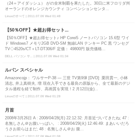
（24＝アイダッシュ） がの全米制覇を果たした。30日に米フロリダ州
オーランドのオレンジカウンティ コンベンションセンタ...
Linuxのすべて | 2011.07.06 Wed 01:48
【50％OFF】★超お得セット...
【50％OFF】★超お得セット♪ HP Corei5 ノートパソコン 15.6型 ワイ
ド Windows7 メモリ2GB DVD-SM 無線LAN テンキー PC 黒 ワンセグ
TV◇4520s/CT＋LT-DT306/F 定価： 49800円 販売価格...
DELL パソコン サ... | 2011.07.06 Wed 01:34
ルパン スペシャル
Amazoncojp： ワルサーP-38 ― 三世 TV第9弾 [DVD]: 栗田貫一, 小林
清志, 井上真樹夫, 増 現在入手できる最良の原版から、全て最新のデジ
タル過程を経て制作、高画質を実現！2 月12日(金)...
Linuxのすべて | 2011.07.06 Wed 01:28
月首
2008年3月26日 A : 2008/04/28(月) 22:12:32: 月首近づいてきたね; 47 :
名無しさん＠お腹いっぱい。 : 2008/04/29(火) 12:46:49: まあいいだろ
うさお前らはまだ; 48 : 名無しさん＠お 腹...
Linuxのすべて | 2011.07.06 Wed 01:08