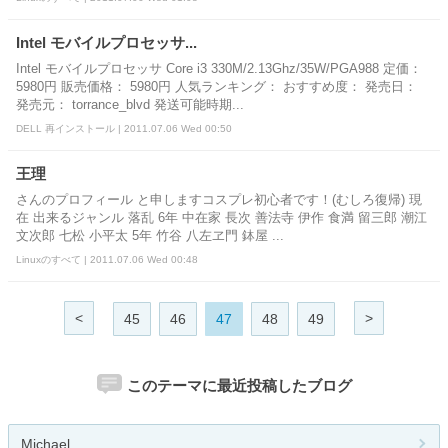
Intel モバイルプロセッサ...
Intel モバイルプロセッサ Core i3 330M/2.13Ghz/35W/PGA988 定価：
5980円 販売価格： 5980円 人気ランキング： おすすめ度： 発売日：
発売元： torrance_blvd 発送可能時期...
DELL 再インストール | 2011.07.06 Wed 00:50
王理
さんのプロフィール と申しますコスプレ初心者です！(むしろ復帰) 現
在 出来るジャンル 落乱 6年 中在家 長次 善法寺 伊作 食満 留三郎 潮江
文次郎 七松 小平太 5年 竹谷 八左ヱ門 鉢屋 ...
Linuxのすべて | 2011.07.06 Wed 00:48
<
>
45
46
47
48
49
このテーマに最近投稿したブログ
Michael