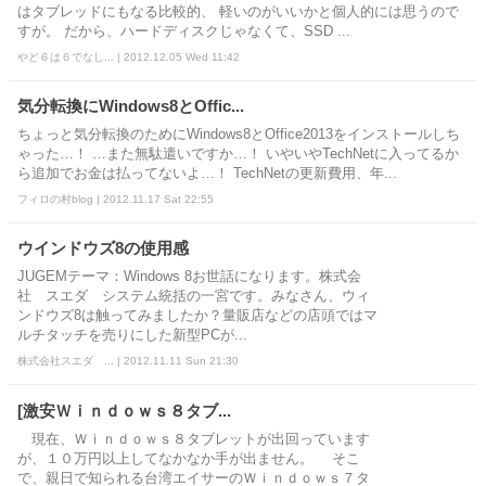
はタブレッドにもなる比較的、 軽いのがいいかと個人的には思うので
すが。 だから、ハードディスクじゃなくて、SSD ...
やど６は６でなし... | 2012.12.05 Wed 11:42
気分転換にWindows8とOffic...
ちょっと気分転換のためにWindows8とOffice2013をインストールしち
ゃった…！ …また無駄遣いですか…！ いやいやTechNetに入ってるか
ら追加でお金は払ってないよ…！ TechNetの更新費用、年...
フィロの村blog | 2012.11.17 Sat 22:55
ウインドウズ8の使用感
JUGEMテーマ：Windows 8お世話になります。株式会
社 スエダ システム統括の一宮です。みなさん、ウィ
ンドウズ8は触ってみましたか？量販店などの店頭ではマ
ルチタッチを売りにした新型PCが...
株式会社スエダ ... | 2012.11.11 Sun 21:30
[激安Ｗｉｎｄｏｗｓ８タブ...
現在、Ｗｉｎｄｏｗｓ８タブレットが出回っています
が、１０万円以上してなかなか手が出ません。 そこ
で、親日で知られる台湾エイサーのＷｉｎｄｏｗｓ７タ