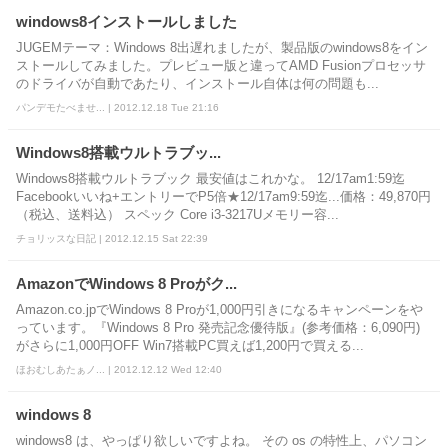
windows8インストールしました
JUGEMテーマ：Windows 8出遅れましたが、製品版のwindows8をイン
ストールしてみました。プレビュー版と違ってAMD Fusionプロセッサ
のドライバが自動であたり、インストール自体は何の問題も...
パンデモたべませ... | 2012.12.18 Tue 21:16
Windows8搭載ウルトラブッ...
Windows8搭載ウルトラブック 最安値はこれかな。 12/17am1:59迄
Facebookいいね+エントリーでP5倍★12/17am9:59迄...価格：49,870円
（税込、送料込） スペック Core i3-3217Uメモリー容...
チョリッスな日記 | 2012.12.15 Sat 22:39
AmazonでWindows 8 Proがク...
Amazon.co.jpでWindows 8 Proが1,000円引きになるキャンペーンをや
っています。『Windows 8 Pro 発売記念優待版』(参考価格：6,090円)
がさらに1,000円OFF Win7搭載PC買えば1,200円で買える...
ほおむしあたぁノ... | 2012.12.12 Wed 12:40
windows 8
windows8 は、やっぱり欲しいですよね。 その os の特性上、パソコン