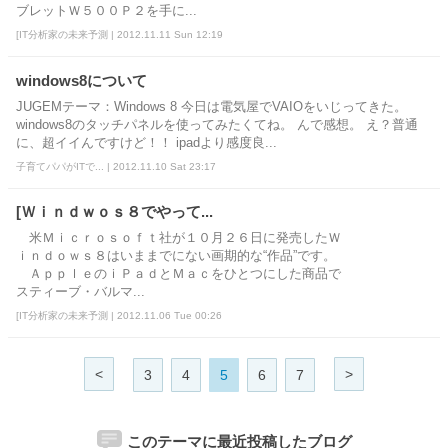
ブレットＷ５００Ｐ２を手に...
[IT分析家の未来予測 | 2012.11.11 Sun 12:19
windows8について
JUGEMテーマ：Windows 8 今日は電気屋でVAIOをいじってきた。
windows8のタッチパネルを使ってみたくてね。 んで感想。 え？普通
に、超イイんですけど！！ ipadより感度良...
子育てパパがITで... | 2012.11.10 Sat 23:17
[Ｗｉｎｄｗｏｓ８でやって...
米Ｍｉｃｒｏｓｏｆｔ社が１０月２６日に発売したＷ
ｉｎｄｏｗｓ８はいままでにない画期的な“作品”です。
ＡｐｐｌｅのｉＰａｄとＭａｃをひとつにした商品で
スティーブ・バルマ...
[IT分析家の未来予測 | 2012.11.06 Tue 00:26
<
>
3
4
5
6
7
このテーマに最近投稿したブログ