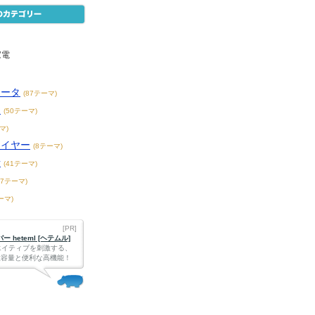
家電
ュータ
(87テーマ)
メ
(50テーマ)
マ)
レイヤー
(8テーマ)
話
(41テーマ)
87テーマ)
ーマ)
[PR]
 heteml [ヘテムル]
エイティブを刺激する、
Bの大容量と便利な高機能！