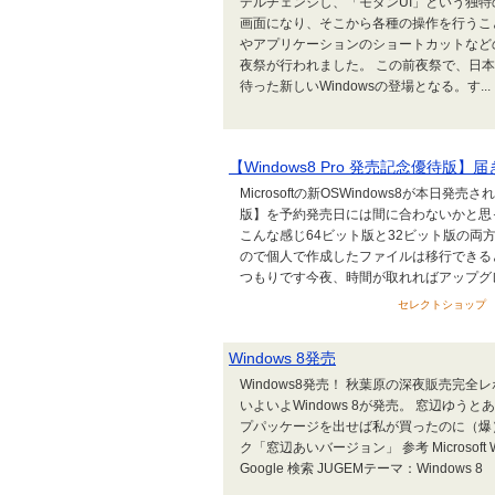
デルチェンジし、「モダンUI」という独
画面になり、そこから各種の操作を行うこ
やアプリケーションのショートカットなど
夜祭が行われました。 この前夜祭で、日
待った新しいWindowsの登場となる。す...
【Windows8 Pro 発売記念優待版】
Microsoftの新OSWindows8が本日発
版】を予約発売日には間に合わないかと思
こんな感じ64ビット版と32ビット版の両方が
ので個人で作成したファイルは移行できる
つもりです今夜、時間が取れればアップグレー
セレクトショップ MAN
Windows 8発売
Windows8発売！ 秋葉原の深夜販売完全
いよいよWindows 8が発売。 窓辺ゆう
プパッケージを出せば私が買ったのに（爆） Micros
ク「窓辺あいバージョン」 参考 Microsoft Windows 
Google 検索 JUGEMテーマ：Windows 8