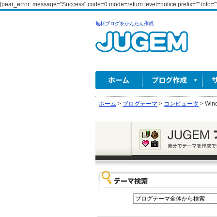
[pear_error: message="Success" code=0 mode=return level=notice prefix="" info=""
無料ブログをかんたん作成
ホーム
>
ブログテーマ
>
コンピュータ
>
Win