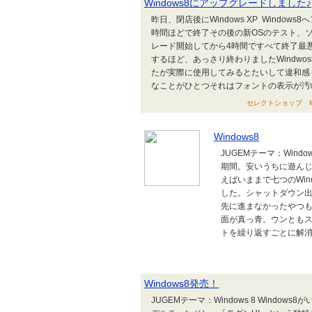
Windows8にアップグレードしました♪
昨日、閉店後にWindows XP Wind
時間ほどで終了その後の新OSのテスト、
レード開始してから4時間ですべて終了最
するほど、あっさり終わりましたWindw
たが実際に使用してみるとたいして違和感
なことがひとつそれはフォントの表示が汚いこ
セレクトショップ MAN
Windows8
JUGEMテーマ：Win
期間。安いうちに遊んじ
えばいままで七つのWi
した。シャットダウン
先に進まなかったやつ
面が真っ青。ウンとも
トを繰り返すごとに解消
Windows8発売！
JUGEMテーマ：Windows 8 Windo