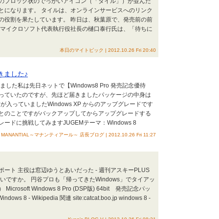
特のブロック状のでっかいアイコン（「タイル」）が並んだ
とになります。 タイルは、オンラインサービスへのリンク
の役割を果たしています。 昨日は、秋葉原で、発売前の前
本マイクロソフト代表執行役社長の樋口泰行氏は、「待ちに
本日のマイトピック | 2012.10.26 Fri 20:40
届きました♪
売されました私は先日ネットで【Windows8 Pro 発売記念優待
っていたのですが、先ほど届きましたパッケージの中身は
入っていましたWindows XP からのアップグレードです
とのことですがバックアップしてからアップグレードする
ドに挑戦してみますJUGEMテーマ：Windows 8
ANTIAL～マナンティアール～ 店長ブログ | 2012.10.26 Fri 11:27
レポート 主役は窓辺ゆうとあいだった - 週刊アスキーPLUS
とあいですか。 円谷プロも「帰ってきたWindows」でタイアッ
oft Windows 8 Pro (DSP版) 64bit 発売記念パッ
8 - Wikipedia 関連 site:catcat.boo.jp windows 8 -