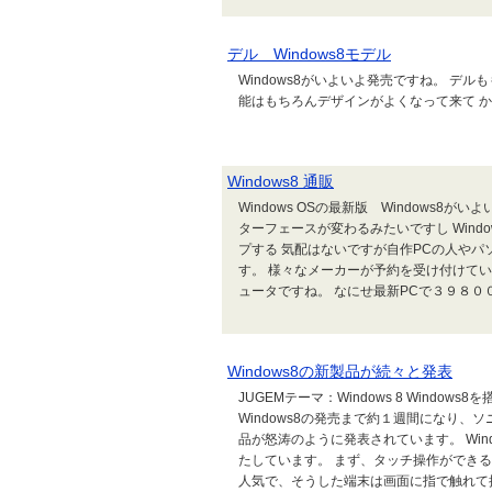
デル Windows8モデル
Windows8がいよいよ発売ですね。 デ
能はもちろんデザインがよくなって来て かなり
Windows8 通販
Windows OSの最新版 Windows
ターフェースが変わるみたいですし Windo
プする 気配はないですが自作PCの人やパ
す。 様々なメーカーが予約を受け付けて
ュータですね。 なにせ最新PCで３９８００です
Windows8の新製品が続々と発表
JUGEMテーマ：Windows 8 Windo
Windows8の発売まで約１週間になり、
品が怒涛のように発表されています。 Wind
たしています。 まず、タッチ操作ができるよう
人気で、そうした端末は画面に指で触れて操