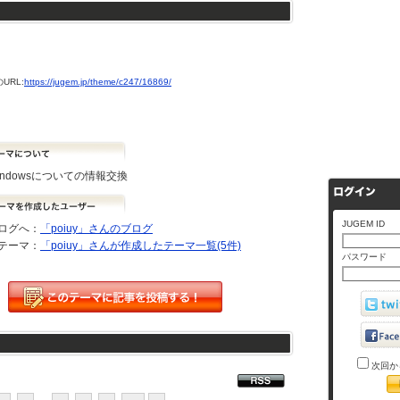
URL:
https://jugem.jp/theme/c247/16869/
indowsについての情報交換
JUGEM ID
ログへ：
「poiuy」さんのブログ
テーマ：
「poiuy」さんが作成したテーマ一覧(5件)
パスワード
次回か