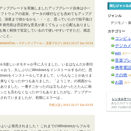
ows8へアップグレードを実施しましたアップグレード自体は小一
ソフトウェアの追加、データの移行なども含めてもアップグ
ジャンル
悪、深夜まで掛かるかも・・・と、思っていたので拍子抜け
デジモノ・
os8 発売前は否定的な意見が多くてちょっと心配もありまし
も無く軽快で安定しているので使いやすいですただ、残念
カテゴリー
と...
コンピ
ANTIAL～マナンティアール～ 店長ブログ | 2012.10.27 Sat 19:24
デジカ
win
(5テー
音楽プ
dows 8楽しいオモチャが手に入りました。いまはなんだか割引
携帯電
ゃおう。久しぶりにWindowsをインストールするのだ。思
その他
ndowsをインストールしてきまして、いろんなことがありま
(
出来なくなったやつもありました。「ようこそ」の画面から
お題
(9テ
もありました。一番すごかったのは立ち上がったとたんに画
スンとも言わなくなったやつもありましたがな。アップデー
されていきましたが、初期にエラーは...
レンタルサーバー
あなたのクリ
天然人誤 | 2012.10.27 Sat 03:02
200.71G
ws8がいよいよ発売されました！ これまでのWindowsからフルモ