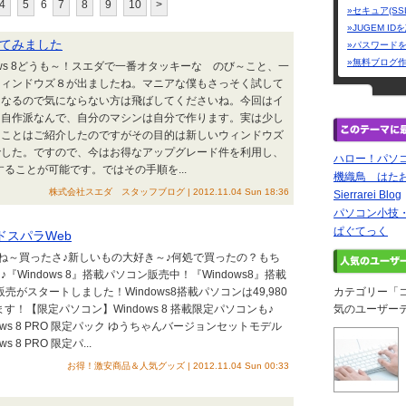
4
5
6
7
8
9
10
>
»セキュア(SS
»JUGEM I
てみました
»パスワード
»無料ブログ
dows 8どうも～！スエダで一番オタッキーな のび～こと、一
ウィンドウズ８が出ましたね。マニアな僕もさっそく試して
くなるので気にならない方は飛ばしてくださいね。今回はイ
は自作派なんで、自分のマシンは自分で作ります。実は少し
たことはご紹介したのですがその目的は新しいウィンドウズ
でした。ですので、今はお得なアップグレード件を利用し、
ハロー！パソコ
することが可能です。ではその手順を...
機織鳥 はた
株式会社スエダ スタッフブログ | 2012.11.04 Sun 18:36
Sierrarei Blog
パソコン小技
ぱぐてっく
 ドスパラWeb
ってね～買ったさ♪新しいもの大好き～♪何処で買ったの？もち
Windows 8』搭載パソコン販売中！『Windows8』搭載
売がスタートしました！Windows8搭載パソコンは49,980
カテゴリー「
！【限定パソコン】Windows 8 搭載限定パソコンも♪
気のユーザー
dows 8 PRO 限定パック ゆうちゃんバージョンセットモデル
 8 PRO 限定パ...
お得！激安商品＆人気グッズ | 2012.11.04 Sun 00:33