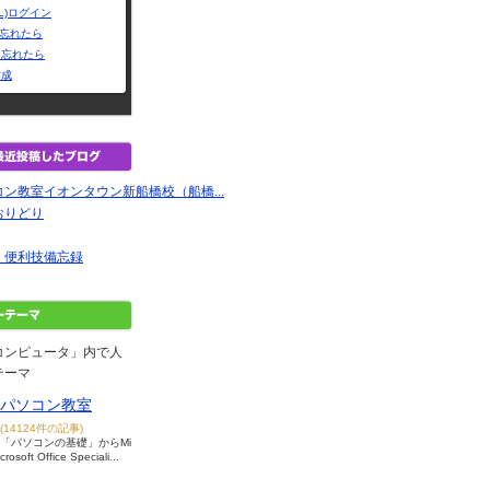
L)ログイン
Dを忘れたら
を忘れたら
作成
ン教室イオンタウン新船橋校（船橋...
おりどり
・便利技備忘録
コンピュータ」内で人
テーマ
パソコン教室
(14124件の記事)
「パソコンの基礎」からMi
crosoft Office Speciali...