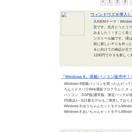
<
1
2
3
ウィンドウズ８導入し
JUGEMテーマ：Win
宮です。先月とうとう
みました！！すごく長
ンストール編です。僕
前に新しいＰＣを作っ
８に向けての検証が主
1200円でＯＳを新しく
『Windows 8』搭載パソコン販売中 /
Windows 8搭載パソコンを買ったんだ
ろん☆ドスパラWeb通販プログラム☆ さっ♪『
パソコン、DSP版(通常版、限定パック)の販
円(税込)～当日着モデルもご用意しております
Windows 8 ゆうちゃんセットモデルWin
Windows 8 あいちゃんセットモデルWindows