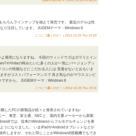
Kyan's BLOG V | 2012.10.26 Fri 08:21
ルももちろんラインナップを揃えて発売です。 最近のデルは性
注目しています。 JUGEMテーマ：Windows 8
こつこつ書くのだ！ | 2012.10.25 Thu 15:55
8がいよいよ発売になりますね。 今回のウィンドウズはガラリとイン
ws7やVistaの時みたいに多くの人が一気にバージョンアッ
ソコンの性能などにこだわる人には 見逃せないとおもいま
いますがコストパフォーマンスで 良さ気なのがマウスコンピ
から。 JUGEMテーマ：Windows 8
こつこつ書くのだ！ | 2012.10.25 Thu 15:11
ws8を搭載したPCの新製品が続々と発表されていますね♪
ソニー、東芝、富士通、NECと、国内主要メーカーから新製
ows8では、従来のWindowsからフルモデルチェンジを果
になりました。 いまiPadやAndroidタブレットなどが
作しますが、それと同じことがWindows8搭載機でもでき