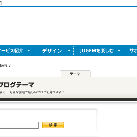
]
dows 8