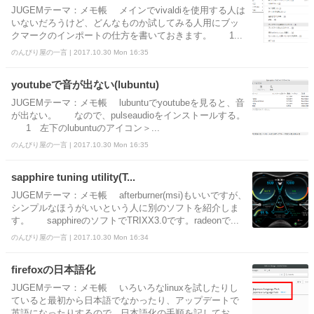
JUGEMテーマ：メモ帳 メインでvivaldiを使用する人は
いないだろうけど、どんなものか試してみる人用にブッ
クマークのインポートの仕方を書いておきます。 1...
のんびり屋の一言 | 2017.10.30 Mon 16:35
youtubeで音が出ない(lubuntu)
JUGEMテーマ：メモ帳 lubuntuでyoutubeを見ると、音
が出ない。 なので、pulseaudioをインストールする。
1 左下のlubuntuのアイコン＞...
のんびり屋の一言 | 2017.10.30 Mon 16:35
sapphire tuning utility(T...
JUGEMテーマ：メモ帳 afterburner(msi)もいいですが、
シンプルなほうがいいという人に別のソフトを紹介しま
す。 sapphireのソフトでTRIXX3.0です。radeonで...
のんびり屋の一言 | 2017.10.30 Mon 16:34
firefoxの日本語化
JUGEMテーマ：メモ帳 いろいろなlinuxを試したりし
ていると最初から日本語でなかったり、アップデートで
英語になったりするので、日本語化の手順を記してお