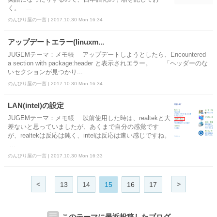
く。 ...
のんびり屋の一言 | 2017.10.30 Mon 16:34
アップデートエラー(linuxm...
JUGEMテーマ：メモ帳 アップデートしようとしたら、Encountered
a section with package:header と表示されエラー。 「ヘッダーのな
いセクションが見つかり...
のんびり屋の一言 | 2017.10.30 Mon 16:34
LAN(intel)の設定
JUGEMテーマ：メモ帳 以前使用した時は、realtekと大
差ないと思っていましたが、あくまで自分の感覚です
が、realtekは反応は鈍く、intelは反応は速い感じですね。
...
のんびり屋の一言 | 2017.10.30 Mon 16:33
<
>
13
14
15
16
17
このテーマに最近投稿したブログ