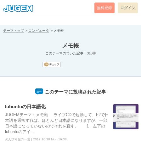
[pear_error: message="Success" code=0 mode=return level=notice
prefix="" info=""]
無料登録
ログイン
テーマトップ
コンピュータ
メモ帳
メモ帳
このテーマのついた記事：318件
このテーマに投稿された記事
lubuntuの日本語化
JUGEMテーマ：メモ帳 ライブCDで起動して、F2で日
本語を選択すれば、ほとんど日本語になりますが、一部
日本語になっていないのでそれを直す。 1 左下の
lubuntuのアイ...
のんびり屋の一言 | 2017.10.30 Mon 16:38