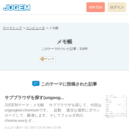
[pear_error: message="Success" code=0 mode=return level=notice
prefix="" info=""]
無料登録
ログイン
テーマトップ
コンピュータ
メモ帳
メモ帳
このテーマのついた記事：318件
このテーマに投稿された記事
サブブラウザを探す(ungoog...
JUGEMテーマ：メモ帳 サブブラウザを探して、今回は
ungoogled-chromiumです。 起動 適当な場所にダウン
ロードして、解凍します。そしてフォルダ内の
chrome.exeをダ...
のんびり屋の一言 | 2017.10.30 Mon 15:58