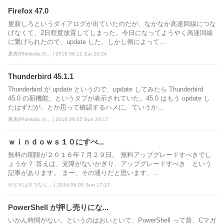
Firefox 47.0
更新しろというダイアログが出ていたのだが、なかなか高速回線につな
げなくて、2日程度放置してしまった。今日になってようやく高速回線
に繋げられたので、update した。しかし例によって...
裏表(Phinloda の... | 2016.06.11 Sat 20:24
Thunderbird 45.1.1
Thunderbird が update というので、update してみたら Thunderbird
45.0 の新機能、というタブが表示されていた。45.0 はもう update し
たはずだが、とか思って確認するハメに。ていうか...
裏表(Phinloda の... | 2016.06.05 Sun 20:17
ｗｉｎｄｏｗｓ１０にすべ...
無料の期限が２０１６年７月２９日。 無料アップグレードすべきでし
ょうか？ 答えは、支障がないかぎり、アップグレードすべき という
記事があります。 まー、その通りだと思います、...
やど６は６でなし... | 2016.06.05 Sun 17:17
PowerShell が押し売りにな...
いかん時間がない、というのはおいといて、PowerShell って昔、Cマガ