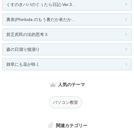
くすのきパパのぐぅたら日記-Ver.3...
裏表(Phinloda のもう裏だか表だか...
貧乏庶民の法的思考３
森の日溜り猫溜り
雑草にも花が咲く
人気のテーマ
パソコン教室
関連カテゴリー