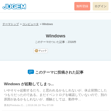
[pear_error: message="Success" code=0 mode=return level=notice
prefix="" info=""]
無料登録
ログイン
テーマトップ
コンピュータ
Windows
Windows
このテーマのついた記事：2316件
このテーマに投稿された記事
Windows が起動してしまっ...
いやそりゃ起動するだろ、と思われるかもしれないが、休止状態にした
つもりだったのである。まだイベントログを確認していないので、別の
原因があるかもしれないが、感触としては、動作中...
裏表(Phinloda の... | 2016.06.16 Thu 07:06