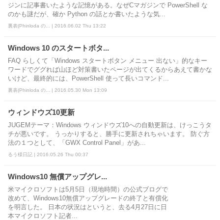
ジンに記事書いたような記憶がある。なぜCマガジンで PowerShell な
のかも謎だが、確か Python の話とか書いたような気...
裏表(Phinloda の... | 2016.06.02 Thu 13:22
Windows 10 のスタートボタ...
FAQ らしくて「Windows スタートボタン メニュー 出ない」的なキー
ワードでググれば山ほど対策書いたページが出てくるからあえて書かな
いけど、最終的には、PowerShell 使って長いコマンド...
裏表(Phinloda の... | 2016.05.30 Mon 13:09
ウィンドウズ10更新
JUGEMテーマ：Windows ウィンドウズ10への自動更新は、けっこうタ
チが悪いです。 うっかりすると、勝手に更新されちゃいます。 防ぐ方
法の１つとして、「GWX Control Panel」があ...
るう様日記 | 2016.05.26 Thu 00:37
Windows10 無償アップグレ...
米マイクロソフトは5月5日（現地時間）の公式ブログで
改めて、Windows10無償アップグレードの終了と有償化
を明言した。 日本の状況はというと、去る4月27日に日
本マイクロソフト記者...