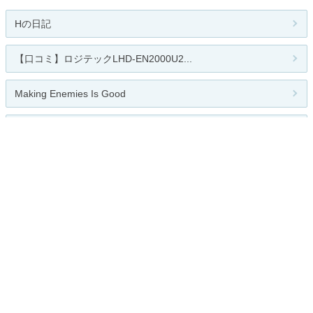
Hの日記
【口コミ】ロジテックLHD-EN2000U2...
Making Enemies Is Good
つくばデポへいらっしゃい!
ブログ「ぼんのう」
人気のテーマ
パソコン教室
関連カテゴリー