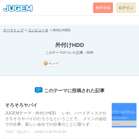
[pear_error: message="Success" code=0 mode=return level=notice
prefix="" info=""]
無料登録
ログイン
テーマトップ
コンピュータ
外付けHDD
外付けHDD
このテーマのついた記事：65件
このテーマに投稿された記事
そろそろヤバイ
JUGEMテーマ：外付けHDD いや、ハードディスクが
そろそろヤバイのだろうなということで。 メインの会社
での仕事、新しい会社での仕事のことに限らず、 ...
ブログ「ぼんのう」 | 2020.11.20 Fri 22:35