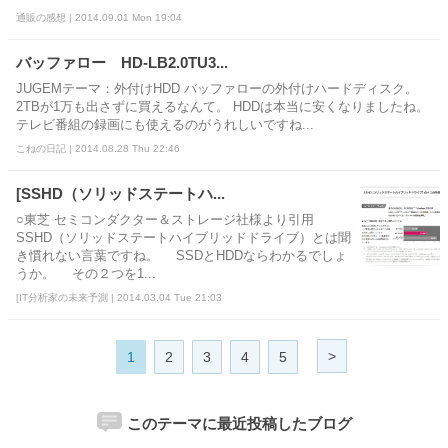
通販の感想 | 2014.09.01 Mon 19:04
バッファロー HD-LB2.0TU3...
JUGEMテーマ：外付けHDD バッファローの外付けハードディスク。
2TBが1万も出さずに買えるなんて。 HDDは本当に安くなりましたね。
テレビ番組の録画にも使えるのがうれしいですね...
こねの日記 | 2014.08.28 Thu 22:46
[SSHD（ソリッドステートハ...
○東芝 セミコンダクター＆ストレージ社様より引用
SSHD（ソリッドステートハイブリッドドライブ）とは聞
き慣れない言葉ですね。 SSDとHDDならわかるでしょ
うか。 その２つを1...
[IT分析家の未来予測 | 2014.03.04 Tue 21:03
>
1
2
3
4
5
このテーマに最近投稿したブログ