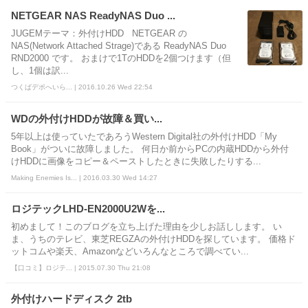
NETGEAR NAS ReadyNAS Duo ...
JUGEMテーマ：外付けHDD NETGEAR の
NAS(Network Attached Strage)である ReadyNAS Duo
RND2000 です。 おまけで1TのHDDを2個つけます（但
し、1個は訳...
つくばデポへいら... | 2016.10.26 Wed 22:54
WDの外付けHDDが故障＆買い...
5年以上は使っていたであろうWestern Digital社の外付けHDD「My
Book」がついに故障しました。 何日か前からPCの内蔵HDDから外付
けHDDに画像をコピー＆ペーストしたときに失敗したりする...
Making Enemies Is... | 2016.03.30 Wed 14:27
ロジテックLHD-EN2000U2Wを...
初めまして！このブログを立ち上げた理由を少しお話しします。 い
ま、うちのテレビ、東芝REGZAの外付けHDDを探しています。 価格ド
ットコムや楽天、Amazonなどいろんなところで調べてい...
【口コミ】ロジテ... | 2015.07.30 Thu 21:08
外付けハードディスク 2tb