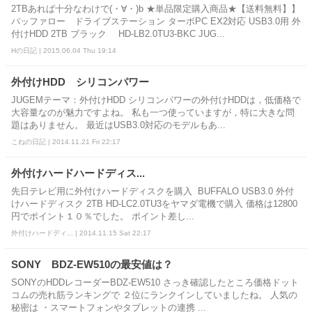
2TBあれば十分なわけで(・∀・)b ★単品限定購入商品★【送料無料】】
バッファロー ドライブステーション ターボPC EX2対応 USB3.0用 外
付けHDD 2TB ブラック HD-LB2.0TU3-BKC JUG...
Hの日記 | 2015.06.04 Thu 19:14
外付けHDD シリコンパワー
JUGEMテーマ：外付けHDD シリコンパワーの外付けHDDは，低価格で
大容量なのが魅力ですよね。 私も一つ使っていますが，特に大きな問
題はありません。 最近はUSB3.0対応のモデルもあ...
こねの日記 | 2014.11.21 Fri 22:17
外付けハードハードディス...
先日テレビ用に外付けハードディスクを購入 BUFFALO USB3.0 外付
けハードディスク 2TB HD-LC2.0TU3をヤマダ電機で購入 価格は12800
円でポイント１０％でした。 ポイント差し...
外付けハードディ... | 2014.11.15 Sat 22:17
SONY BDZ-EW510の最安値は？
SONYのHDDレコーダーBDZ-EW510 さっき確認したところ価格ドット
コムの売れ筋ランキングで ２位にランクインしていましたね。 人気の
秘密は ・スマートフォンやタブレットの連携 ...