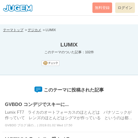
[pear_error: message="Success" code=0 mode=return level=notice
prefix="" info=""]
無料登録
ログイン
テーマトップ
デジカメ
LUMIX
LUMIX
このテーマのついた記事：102件
このテーマに投稿された記事
GVBDO コンデジでスキーに...
Lumix FT7 ライカのオートフォーカスのほとんどは パナソニックが
作っていて レンズのほとんどはシグマが作っている というのは都...
GVBDO ブログ 緑の... | 2019.01.02 Wed 17:50