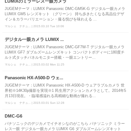
LUMIXのミラーレス一眼カメラ
JUGEMテーマ：LUMIX Panasonic DMC-GM5K-G デジタル一眼カメラ
LUMIX GM5 レンズキット （グリーン） 持ち歩きたくなる高品位デザ
イン＆カラーバリエーション・撮る悦びを味わえる ...
マルシェ ナチュ... | 2015.03.10 Tue 10:06
デジタル一眼カメラ LUMIX ...
JUGEMテーマ：LUMIX Panasonic DMC-GF7W-T デジタル一眼カメラ
LUMIX GF7 ダブルズームレンズキット コンパクトボディーに180度チ
ルト式タッチパネルモニター搭載・一眼エントリー...
マルシェ ナチュ... | 2015.03.02 Mon 11:25
Panasonic HX-A500-D ウェ...
JUGEMテーマ：LUMIX Panasonic HX-A500-D ウェアラブルカメラ 世
界初※14K30p撮影を実現※1 民生用アクションカメラとして。2014年5
月13日現在。・臨場感溢れる高精細な動画が撮れる...
マルシェ ナチュ... | 2015.03.01 Sun 12:28
DMC-G6
パナソニックのデジカメでイチオシなのがこちら パナソニック ミラー
レス一眼 デジタル一眼カメラ LUMIX G6 ダブルズームレンズキット