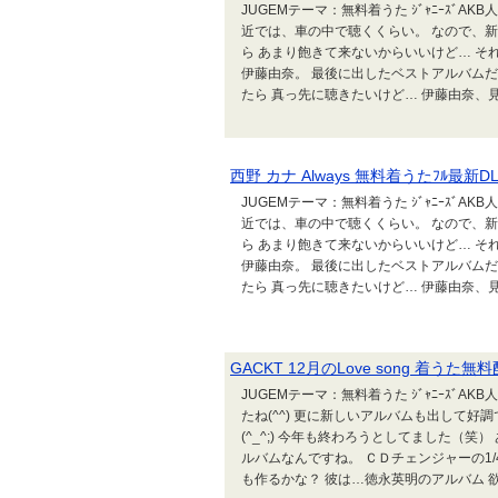
JUGEMテーマ：無料着うた ｼﾞｬﾆｰｽﾞA
近では、車の中で聴くくらい。 なので、
ら あまり飽きて来ないからいいけど… そ
伊藤由奈。 最後に出したベストアルバムだか
たら 真っ先に聴きたいけど… 伊藤由奈、見
西野 カナ Always 無料着うたﾌﾙ最新DL
JUGEMテーマ：無料着うた ｼﾞｬﾆｰｽﾞA
近では、車の中で聴くくらい。 なので、
ら あまり飽きて来ないからいいけど… そ
伊藤由奈。 最後に出したベストアルバムだか
たら 真っ先に聴きたいけど… 伊藤由奈、見
GACKT 12月のLove song 着うた無
JUGEMテーマ：無料着うた ｼﾞｬﾆｰｽﾞ
たね(^^) 更に新しいアルバムも出して
(^_^;) 今年も終わろうとしてました（笑
ルバムなんですね。 ＣＤチェンジャーの1
も作るかな？ 彼は…徳永英明のアルバム 欲