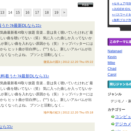
»セキュア(SS
»JUGEM I
13
14
15
16
17
18
19
>
»パスワード
»無料ブログ
たﾌﾙ最新DLならｺｺ♪
KB人気曲最新着ﾒﾛ取り放題 音楽…昔は良く聴いていたけれど 最
新しい曲を聴いてない（笑） 気に入った曲しか入ってないか
れが新しい曲を入れない原因かも（笑） トップバッターには
ら ヒット曲が目白押し。(^^) もし、新しいアルバムが出
Natanael
なくなったよね。 プツンと活動しなく...
Kevin
微笑みの国3 | 2012.12.20 Thu 05:22
Mike
Chad
Carol
無料着うたﾌﾙ最新DLならｺｺ♪
KB人気曲最新着ﾒﾛ取り放題 音楽…昔は良く聴いていたけれど 最
新しい曲を聴いてない（笑） 気に入った曲しか入ってないか
れが新しい曲を入れない原因かも（笑） トップバッターには
ジャンル
ら ヒット曲が目白押し。(^^) もし、新しいアルバムが出
デジモノ・
なくなったよね。 プツンと活動しなく...
カテゴリー
地中海の虹3 | 2012.12.20 Thu 05:18
コンピ
デジカ
らｺｺ♪