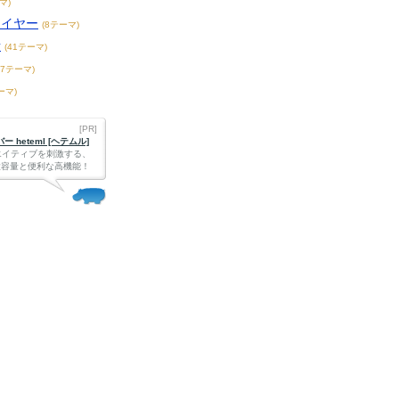
マ)
レイヤー
(8テーマ)
話
(41テーマ)
87テーマ)
ーマ)
[PR]
 heteml [ヘテムル]
エイティブを刺激する、
Bの大容量と便利な高機能！