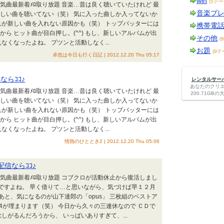
win
(5テー
KB人気曲最新着ﾒﾛ取り放題 音楽…昔は良く聴いていたけれど 最
音楽プ
新しい曲を聴いてない（笑） 気に入った曲しか入ってないか
れが新しい曲を入れない原因かも（笑） トップバッターには
携帯電
ら ヒット曲が目白押し。(^^) もし、新しいアルバムが出
その他
(
なくなったよね。 プツンと活動しなく...
お題
(9テ
卓也は今日も行く日記 | 2012.12.20 Thu 05:17
ならｺｺ♪
レンタルサーバー
あなたのクリ
KB人気曲最新着ﾒﾛ取り放題 音楽…昔は良く聴いていたけれど 最
200.71G
新しい曲を聴いてない（笑） 気に入った曲しか入ってないか
れが新しい曲を入れない原因かも（笑） トップバッターには
ら ヒット曲が目白押し。(^^) もし、新しいアルバムが出
なくなったよね。 プツンと活動しなく...
情熱のひととき2 | 2012.12.20 Thu 05:06
料配信ならｺｺ♪
AKB人気曲最新着ﾒﾛ取り放題 コブクロが活動休止から復活しまし
好調ですよね。 早く借りて…と思いながら、気づけば早１２月
） あと、気になるのが山下達郎の「opus」 三枚組のベストア
/4が埋まります（笑） 今日から久々の三連休なので ＣＤで
しがるんだろうから、 いっぱいありすぎて、...