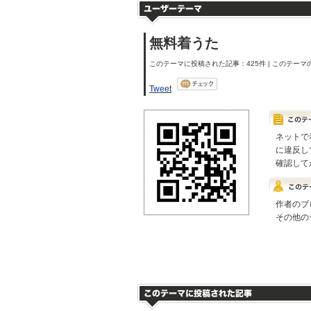
無料着うた
このテーマに投稿された記事：425件 | このテーマの
Tweet
ネットで
に違反し
確認して
作者のブ
その他の