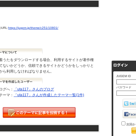
URL:
https://jugem.jp/theme/c251/10801/
着うたをダウンロードする場合、利用するサイトが著作権
てないかどうか、信頼できるサイトかどうかをしっかりと
から利用しなければなりません。
JUGEM ID
パスワード
ログへ：
「uta117」さんのブログ
テーマ：
「uta117」さんが作成したテーマ一覧(1件)
次回か