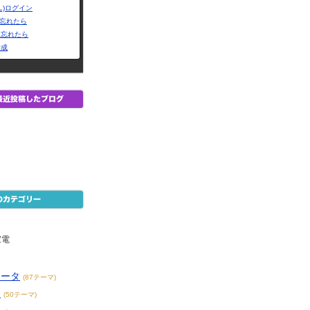
L)ログイン
Dを忘れたら
を忘れたら
作成
家電
ュータ
(87テーマ)
メ
(50テーマ)