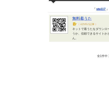
『
uta117
』
無料着うた
（
425件の記事
）
ネットで着うたをダウンロ
うか、信頼できるサイトか
ん。
全1件中 1