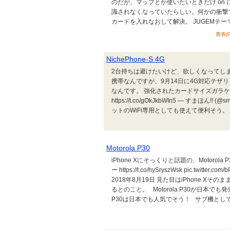
のだが、マップとか使いたいときだけ on 
識されなくなっていたらしい。何かの衝撃
カードを入れなおして解決。 JUGEMテ
裏表(P
NichePhone-S 4G
2台持ちは避けたいけど、欲しくなってしまう携
携帯なんですが、9月14日に4G対応テザリン
なんです。 強化されたカードサイズガラケーNi
https://t.co/gOkJkbWIn5 — すまほ
ットのWiFi専用としても使えて便利そう
Motorola P30
iPhone Xにそっくりと話題の、Motorola 
ー https://t.co/hySryszWsk pic.twitt
2018年8月19日 見た目はiPhone X
るとのこと。 Motorola P30が日本で
P30は日本でも人気でそう！ サブ機とし