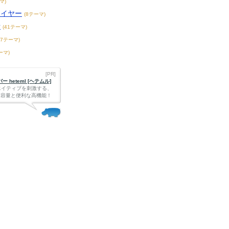
マ)
レイヤー
(8テーマ)
話
(41テーマ)
87テーマ)
ーマ)
[PR]
 heteml [ヘテムル]
エイティブを刺激する、
Bの大容量と便利な高機能！