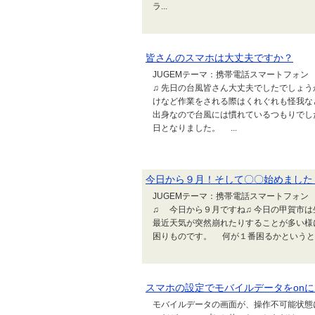
ラ...
皆さんのスマホは大丈夫ですか？
JUGEMテーマ：携帯電話スマートフォン
♫ 先日の台風皆さん大丈夫でしたでしょ
けなど作業をされる際はくれぐれも怪我な
出身なので台風には慣れているつもりでし
日となりました。 ...
今日から９月！そして〇〇始めました
JUGEMテーマ：携帯電話スマートフォン
♫ 今日から９月ですね♫ 今日の甲賀市
最近天気が突然崩れたりすることが多い様
困りものです。 何が１番困るかというと、
スマホの設定でモバイルデータをon
モバイルデータの画面が、操作不可能状態にな