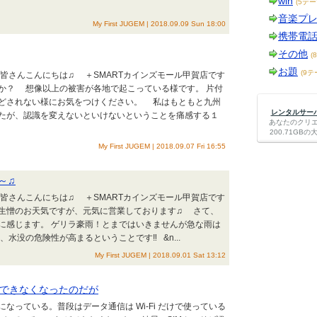
win
(5テー
音楽プ
My First JUGEM | 2018.09.09 Sun 18:00
携帯電
その他
(
お題
(9テ
 皆さんこんにちは♫ ＋SMARTカインズモール甲賀店です
うか？ 想像以上の被害が各地で起こっている様です。 片付
どされない様にお気をつけください。 私はもともと九州
レンタルサーバー
たが、認識を変えないといけないということを痛感する１
あなたのクリ
200.71G
My First JUGEM | 2018.09.07 Fri 16:55
～♫
 皆さんこんにちは♫ ＋SMARTカインズモール甲賀店です
は生憎のお天気ですが、元気に営業しております♫ さて、
に感じます。 ゲリラ豪雨！とまではいきませんが急な雨は
水没の危険性が高まるということです‼ &n...
My First JUGEM | 2018.09.01 Sat 13:12
にできなくなったのだが
っている。普段はデータ通信は Wi-Fi だけで使っている