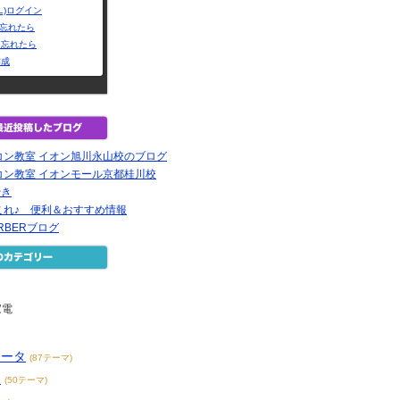
L)ログイン
Dを忘れたら
を忘れたら
作成
コン教室 イオン旭川永山校のブログ
コン教室 イオンモール京都桂川校
やき
これ♪ 便利＆おすすめ情報
BARBERブログ
家電
ュータ
(87テーマ)
メ
(50テーマ)