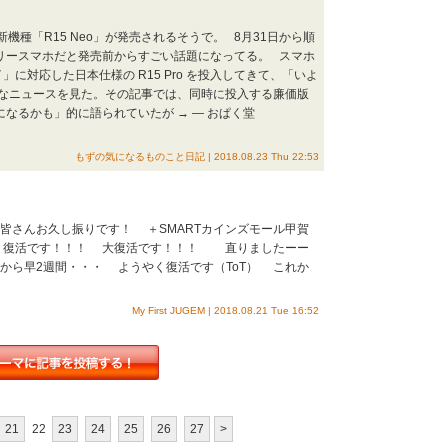
ホの新機種「R15 Neo」が発売されるそうで。 8月31日から順
フリースマホだと発売前からすごい話題になってる。 スマホ
」に対応した日本仕様の R15 Pro を投入してきて、「いよ
なニュースを見た。その記事では、同時に投入する廉価版
のライバルになるかも」的に語られていたが → — おぱく堂
もずの気になるものこと日記 | 2018.08.23 Thu 22:53
 皆さんお久し振りです！ ＋SMARTカインズモール甲賀
 復活です！！！ 大復活です！！！ 直りましたーー
から早2週間・・・ ようやく復活です（ToT） これか
My First JUGEM | 2018.08.21 Tue 16:52
21
22
23
24
25
26
27
>