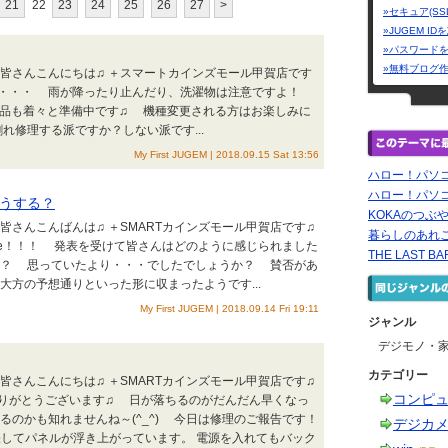
21
22
23
24
25
26
27
>
»セキュア(SS
»JUGEM I
»パスワード
»無料ブログ
 皆さんこんにちは♫ ＋スマートカインズモール甲賀店です
・・・ 雨が降ったり止んだり、洗濯物は注意ですよ！
対応商品も着々と準備中です♫ 機種変更される方はお楽しみに
修理する派ですか？しない派です...
My First JUGEM | 2018.09.15 Sat 13:56
ハロー！パソ
ハロー！パソ
どうする？
KOKAのつぶ
皆さんこんばんは♫ ＋SMARTカインズモール甲賀店です♫
暮らしのあれ
ne！！！ 発表を受けて皆さんはどのように感じられました
THE LAST 
か？ 思っていたより・・・でしたでしょうか？ 賛否があ
は大方の予想通りといった形に収まったようです...
My First JUGEM | 2018.09.14 Fri 19:11
ジャンル
デジモノ・
カテゴリー
皆さんこんにちは♫ ＋SMARTカインズモール甲賀店です♫
コンピ
りがとうございます♫ 日が落ちるのがだんだん早くなっ
るのかも知れませんね～(^_^) 今日は修理のご報告です！
デジカ
膨張してパネルが浮き上がっています。 電源を入れてもバック