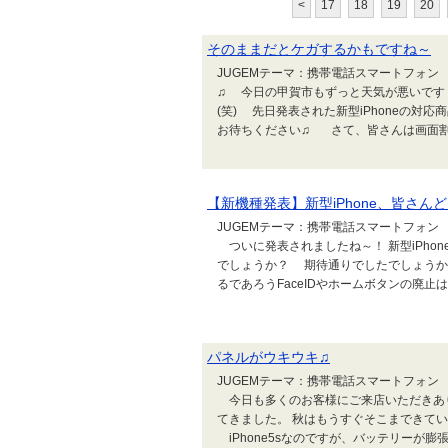
<
17
18
19
20
そのままだとケガするかもですね～
JUGEMテーマ：携帯電話スマートフォン
♫ 今日の甲賀市もずっと天気が悪いです
(笑) 先日発表された新型iPhoneの
お待ちください♫ さて、皆さんは画面割れ
【新機種発表】新型iPhone、皆さん
JUGEMテーマ：携帯電話スマートフォン 
ついに発表されましたね～！ 新型iPho
でしょうか？ 期待通りでしたでしょう
るであろうFaceIDやホームボタンの廃止
パネルがウキウキ♫
JUGEMテーマ：携帯電話スマートフォン 
今日も多くのお客様にご来店いただきあ
てきました。 秋はもうすぐそこまできてい
iPhone5sなのですが、バッテリーが