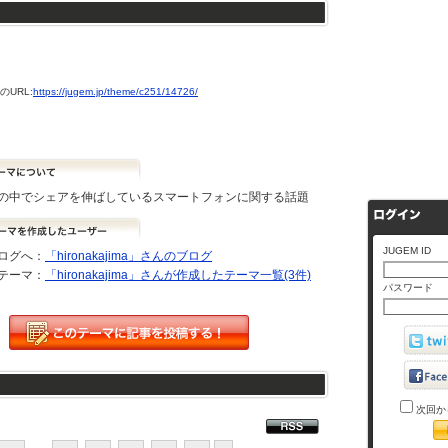
URL:
https://jugem.jp/theme/c251/14726/
の中でシェアを伸ばしているスマートフォンに関する話題
JUGEM ID
ログへ：
「hironakajima」さんのブログ
テーマ：
「hironakajima」さんが作成したテーマ一覧(3件)
パスワード
次回か