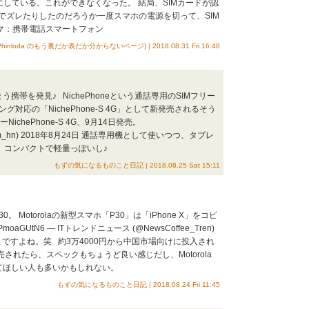
にしている。これができなくなった。 結局、SIMカードが認
でズレたりしたのだろうか一度スマホの電源を切って、SIM
ーマ：携帯電話スマートフォン
hinloda のもう裏だか表だか分からないページ) | 2018.08.31 Fri 16:48
帯を発見♪ NichePhoneという通話専用のSIMフリー
グ対応の「NichePhone-S 4G」として新発売されるそう
chePhone-S 4G、9月14日発売。
ん!! (@sm_hn) 2018年8月24日 通話専用機として使いつつ、タブレ
。 コンパクトで軽量っぽいし♪
もずの気になるものこと日記 | 2018.08.25 Sat 15:11
P30。 Motorolaの新型スマホ「P30」は「iPhone X」をコピ
er.com/bPmoaGUtN6 — ITトレンドニュース (@NewsCoffee_Tren)
そのままですよね。笑 約3万4000円から中国市場向けに投入され
も発売されたら、スペックもちょうど良い感じだし、Motorola
てほしい人も多いかもしれない。
もずの気になるものこと日記 | 2018.08.24 Fri 11:45