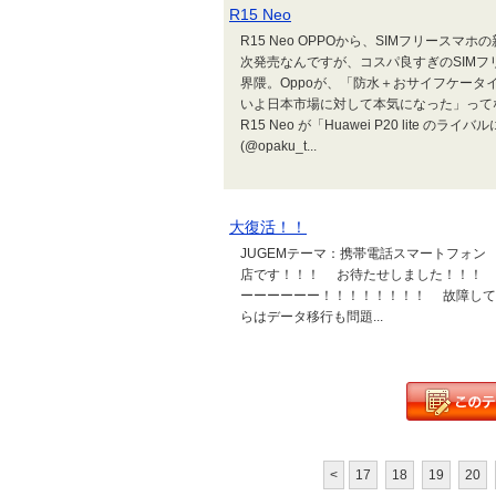
R15 Neo
R15 Neo OPPOから、SIMフリースマ
次発売なんですが、コスパ良すぎのSIM
界隈。Oppoが、「防水＋おサイフケータイ
いよ日本市場に対して本気になった」って
R15 Neo が「Huawei P20 lite 
(@opaku_t...
大復活！！
JUGEMテーマ：携帯電話スマートフォン
店です！！！ お待たせしました！！！
ーーーーーー！！！！！！！！ 故障して
らはデータ移行も問題...
<
17
18
19
20