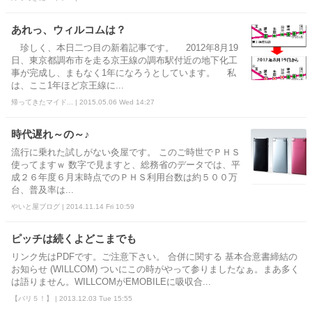
あれっ、ウィルコムは？
珍しく、本日二つ目の新着記事です。 2012年8月19
日、東京都調布市を走る京王線の調布駅付近の地下化工
事が完成し、まもなく1年になろうとしています。 私
は、ここ1年ほど京王線に...
帰ってきたマイド... | 2015.05.06 Wed 14:27
時代遅れ～の～♪
流行に乗れた試しがない灸屋です。 このご時世でＰＨＳ
使ってますｗ 数字で見ますと、総務省のデータでは、平
成２６年度６月末時点でのＰＨＳ利用台数は約５００万
台、普及率は...
やいと屋ブログ | 2014.11.14 Fri 10:59
ピッチは続くよどこまでも
リンク先はPDFです。ご注意下さい。 合併に関する 基本合意書締結の
お知らせ (WILLCOM) ついにこの時がやって参りましたなぁ。まあ多く
は語りません。WILLCOMがEMOBILEに吸収合...
【バリ５！】 | 2013.12.03 Tue 15:55