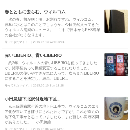
春とともに去らむ、ウィルコム
次の春、桜が咲く頃、お別れですね、ウィルコム。
寝耳に水とはこのことでしょうか。今日突然入ってきた
ウィルコム消滅のニュース。 これで日本からPHS専業
の会社がなくなります。...
帰ってきたマイド... | 2015.05.13 Wed 06:04
赤いLIBERIO、青いLIBERIO
約2年、ウィルコムの青いLIBERIOを使ってきました
が、諸事情あって機種変更することになりました。
LIBERIOの使いやすさが気に入って、次もまたLIBERIO
にすることを決定し、結果、LIBER...
帰ってきたマイド... | 2015.05.10 Sun 13:28
小田急線下北沢付近地下区...
京王線調布駅付近の地下化工事で、ウィルコムのエリ
ア化が置いてきぼりにされたわけですが、これが直近の
地下化工事かと思っていましたら、まだ新しい開通区間
がありました。 小田急線...
帰ってきたマイド... | 2015.05.06 Wed 14:53