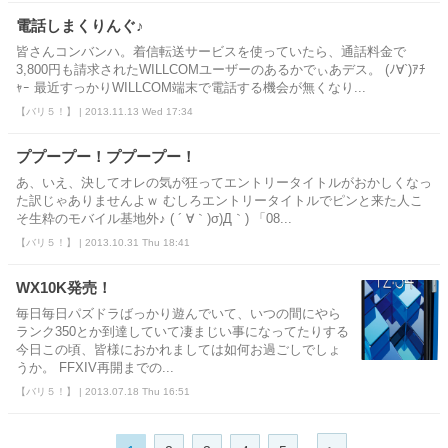
電話しまくりんぐ♪
皆さんコンバンハ。着信転送サービスを使っていたら、通話料金で
3,800円も請求されたWILLCOMユーザーのあるかでぃあデス。 (ﾉ∀`)ｱﾁ
ｬｰ 最近すっかりWILLCOM端末で電話する機会が無くなり...
【バリ５！】 | 2013.11.13 Wed 17:34
ププープー！ププープー！
あ、いえ、決してオレの気が狂ってエントリータイトルがおかしくなっ
た訳じゃありませんよｗ むしろエントリータイトルでピンと来た人こ
そ生粋のモバイル基地外♪ ( ´ ∀｀)σ)Д｀) 「08...
【バリ５！】 | 2013.10.31 Thu 18:41
WX10K発売！
毎日毎日パズドラばっかり遊んでいて、いつの間にやら
ランク350とか到達していて凄まじい事になってたりする
今日この頃、皆様におかれましては如何お過ごしでしょ
うか。 FFXIV再開までの...
【バリ５！】 | 2013.07.18 Thu 16:51