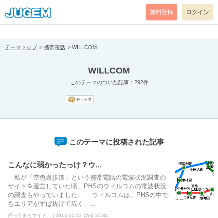
[pear_error: message="Success" code=0 mode=return level=notice
prefix="" info=""]
無料登録
ログイン
テーマトップ
携帯電話
WILLCOM
WILLCOM
このテーマのついた記事：292件
このテーマに投稿された記事
こんなに弱かったっけ？ウ...
私が「空色遊歩道」という携帯電話の電波状況調査の
サイトを運営していた頃、PHSのウィルコムの電波状況
の調査もやっていました。 ウィルコムは、PHSの中で
もエリアがずば抜けて広く、...
帰ってきたマイド... | 2015.05.13 Wed 10:34