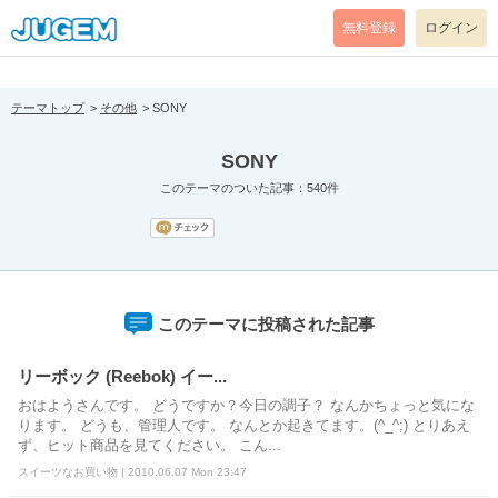
[pear_error: message="Success" code=0 mode=return level=notice
prefix="" info=""]
無料登録
ログイン
テーマトップ
その他
SONY
SONY
このテーマのついた記事：540件
このテーマに投稿された記事
リーボック (Reebok) イー...
おはようさんです。 どうですか？今日の調子？ なんかちょっと気にな
ります。 どうも、管理人です。 なんとか起きてます。(^_^;) とりあえ
ず、ヒット商品を見てください。 こん...
スイーツなお買い物 | 2010.06.07 Mon 23:47