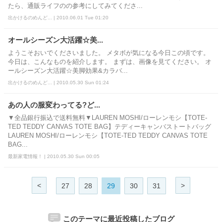
たら、通販ライフのの参考にしてみてくださ...
出かけるのめんど... | 2010.06.01 Tue 01:20
オールシーズン大活躍☆美...
ようこそおいでくださいました。 メタボが気になる今日この頃です。
今日は、こんなものを紹介します。 まずは、画像を見てください。 オ
ールシーズン大活躍☆美脚効果&カラバ...
出かけるのめんど... | 2010.05.30 Sun 01:24
あの人の服変わってる?ど...
▼全品銀行振込で送料無料▼LAUREN MOSHI/ローレンモシ【TOTE-
TED TEDDY CANVAS TOTE BAG】テディーキャンバストートバッグ
LAUREN MOSHI/ローレンモシ【TOTE-TED TEDDY CANVAS TOTE
BAG...
最新家電情報！ | 2010.05.30 Sun 00:05
<
>
27
28
29
30
31
このテーマに最近投稿したブログ