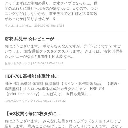
グッ！まずはご承知の通り、防水タイプになった点。世
間の流行りに乗せられるのが嫌な de Oma なので、ラン
ニングなどはしないから、前モデルでどれほどの要望数
があったかは知りませんが、&...
リンゴこまんど ~K... | 2010.06.03 Thu 17:33
浴衣 兵児帯 ☆レビューが...
おはようございます。 朝からなんなんですが、(^_^;) どうです？ すご
いでしょ。 激安通販グッズをオススメします。 きょうは、浴衣 兵児帯
☆レビューがなんと870件！兵児帯 なら...
お買いものチェック | 2010.06.02 Wed 11:41
HBF-701 高機能 体重計 体...
HBF-701 高機能 体重計 体脂肪計【ポイント10倍対象商品】 【即納・
送料無料】オムロン体重体組成計カラダスキャン HBF-701
【point_free_beauty】 こんばんは。 今日も元気に...
ぷれみあショッピング | 2010.06.01 Tue 04:22
【★3枚買う毎に1枚タダに...
おはようございます。 みんなに注目されてるグッズをチョイスしてご
紹介します。 私もここからけっこう、買ったりしてるんです。 よかっ