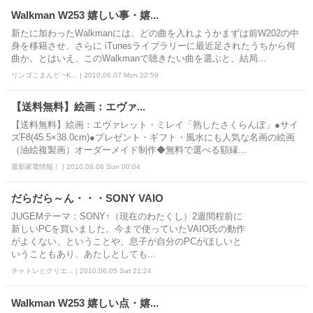
Walkman W253 嬉しい事・嬉...
新たに加わったWalkmanには、どの曲を入れようかまずは前W202の中
身を移籍させ、さらに iTunesライブラリーに最近足されたうちから何
曲か。とはいえ、このWalkmanで聴きたい曲を選ぶと、結局...
リンゴこまんど ~K... | 2010.06.07 Mon 22:59
【送料無料】絵画：エヴァ...
【送料無料】絵画：エヴァレット・ミレイ「熟したさくらんぼ」●サイ
ズF8(45.5×38.0cm)●プレゼント・ギフト・風水にも人気な名画の絵画
（油絵複製画）オーダーメイド制作◆無料で選べる額縁...
最新家電情報！ | 2010.06.06 Sun 00:04
だらだら～ん・・・SONY VAIO
JUGEMテーマ：SONY↑（現在のわたくし）2週間程前に
新しいPCを買いました。今まで使っていたVAIO氏の動作
がよくない、ということや、息子が自分のPCがほしいと
いうこともあり、あたしとしても...
チャトレとクリエ... | 2010.06.05 Sat 21:24
Walkman W253 嬉しい点・嬉...