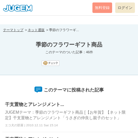
[pear_error: message="Success" code=0 mode=return level=notice
prefix="" info=""]
無料登録
ログイン
テーマトップ
ネット通販
季節のフラワーギ...
季節のフラワーギフト商品
このテーマのついた記事：46件
このテーマに投稿された記事
干支置物とアレンジメント...
JUGEMテーマ：季節のフラワーギフト商品 [【お年賀】【ネット限
定】干支置物とアレンジメント「うさぎの仲良し親子のセット」
エコ犬の部屋 | 2010.12.11 Sat 15:14