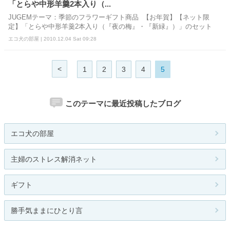
「とらや中形羊羹2本入り（...
JUGEMテーマ：季節のフラワーギフト商品 【お年賀】【ネット限
定】「とらや中形羊羹2本入り（『夜の梅』・『新緑』）」のセット
エコ犬の部屋 | 2010.12.04 Sat 09:28
<
1
2
3
4
5
このテーマに最近投稿したブログ
エコ犬の部屋
主婦のストレス解消ネット
ギフト
勝手気ままにひとり言