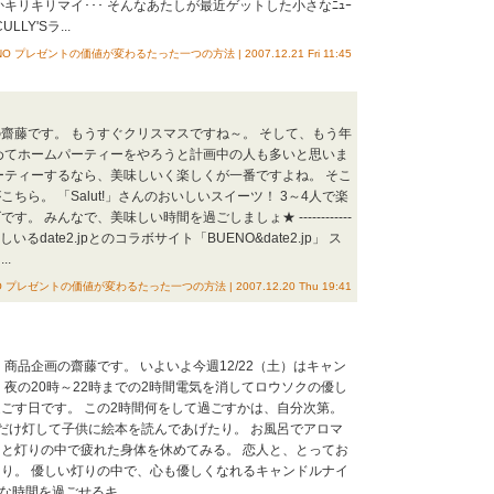
キリキリマイ･･･ そんなあたしが最近ゲットした小さなﾆｭｰ
LLY'Sラ...
NO プレゼントの価値が変わるたった一つの方法 | 2007.12.21 Fri 11:45
齋藤です。 もうすぐクリスマスですね～。 そして、もう年
めてホームパーティーをやろうと計画中の人も多いと思いま
ーティーするなら、美味しいく楽しくが一番ですよね。 そこ
ちら。 「Salut!」さんのおいしいスイーツ！ 3～4人で楽
。 みんなで、美味しい時間を過ごしましょ★ ------------
当しいるdate2.jpとのコラボサイト「BUENO&date2.jp」 ス
.
O プレゼントの価値が変わるたった一つの方法 | 2007.12.20 Thu 19:41
商品企画の齋藤です。 いよいよ今週12/22（土）はキャン
 夜の20時～22時までの2時間電気を消してロウソクの優し
ごす日です。 この2時間何をして過ごすかは、自分次第。
だけ灯して子供に絵本を読んであげたり。 お風呂でアロマ
と灯りの中で疲れた身体を休めてみる。 恋人と、とってお
り。 優しい灯りの中で、心も優しくなれるキャンドルナイ
な時間を過ごせるキ...