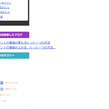
L)ログイン
Dを忘れたら
を忘れたら
作成
レゼントの価値が変わるたった一つの方法
レゼントの価値が上がる、たった一つの方法。
通販
(277テーマ)
寄せ
(18テーマ)
76テーマ)
テーマ)