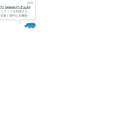
[PR]
 heteml [ヘテムル]
エイティブを刺激する、
Bの大容量と便利な高機能！