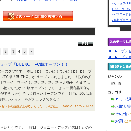
»セキュア(SS
»JUGEM I
»パスワード
»無料ブログ
BUENO プ
2
3
4
5
>
BUENO プ
ョップ「BUENO」PC版オープン！！
クツです。 本日！[:！:] ついに！ついに！[:！:][:！:] プ
ジャンル
PC版「BUENO」が オープンいたしました！！[:ぴかぴ
かぴか:] ワーイ、ワーイ！パチパチパチパチ～[:拍手:] 今までは
買い物
い物でしたが PC版オープンにより、より一層商品画像を
カテゴリー
できちゃう 待ちに待ったオープンです！！[:祝:] 100以上
ネット
詳しいディテールがチェックできるよ...
お取り
レゼントの価値が上がる、たった一つの方法。 | 2008.01.15 Tue 14:07
その他
(
お題
(12
さいとうです。 一昨日、ジョニー・デップが来日したのを