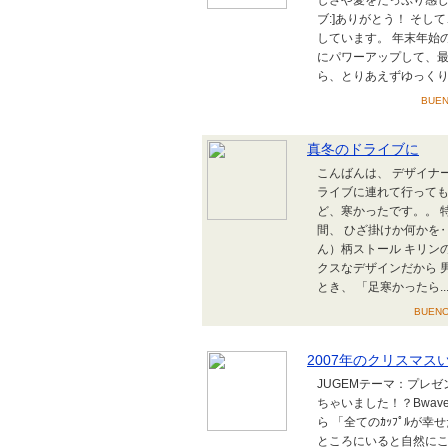
しさや愛をたっぷり感じ
ブ:]ありがとう！ そ
しています。 年末年始
にパワーアップして、最高
ら、とりあえずゆっくり寝
BUE
真冬のドライブに
こんばんは、 デザイナ
ライブに連れて行っても
ど、寒かったです。。 
間、 ひざ掛けか何かを‥
ん）柄ストール キリン
クスなデザインだから 
とき、 「足寒かったら..
BUEN
2007年のクリスマス
JUGEMテーマ：プレゼ
ちゃいました！？Bwav
ら 「全てのｶｯﾌﾟﾙが幸
ところにいると自然にこ