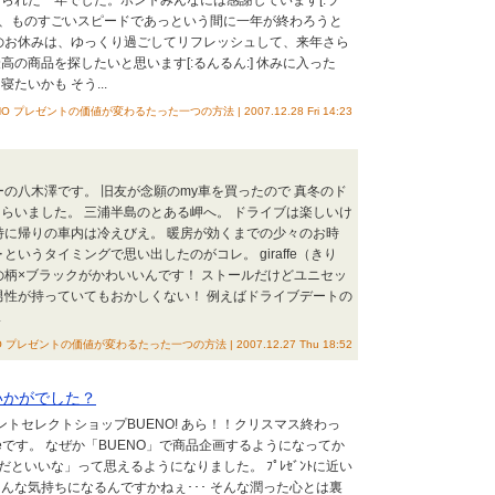
られた一年でした。ホントみんなには感謝しています[:ラ
して、ものすごいスピードであっという間に一年が終わろうと
のお休みは、ゆっくり過ごしてリフレッシュして、来年さら
の商品を探したいと思います[:るんるん:] 休みに入った
たいかも そう...
NO プレゼントの価値が変わるたった一つの方法 | 2007.12.28 Fri 14:23
ーの八木澤です。 旧友が念願のmy車を買ったので 真冬のド
らいました。 三浦半島のとある岬へ。 ドライブは楽しいけ
特に帰りの車内は冷えびえ。 暖房が効くまでの少々のお時
というタイミングで思い出したのがコレ。 giraffe（きり
の柄×ブラックがかわいいんです！ ストールだけどユニセッ
男性が持っていてもおかしくない！ 例えばドライブデートの
.
O プレゼントの価値が変わるたった一つの方法 | 2007.12.27 Thu 18:52
いかがでした？
ントセレクトショップBUENO! あら！！クリスマス終わっ
eです。 なぜか「BUENO」で商品企画するようになってか
せだといいな」って思えるようになりました。 ﾌﾟﾚｾﾞﾝﾄに近い
んな気持ちになるんですかねぇ･･･ そんな潤った心とは裏