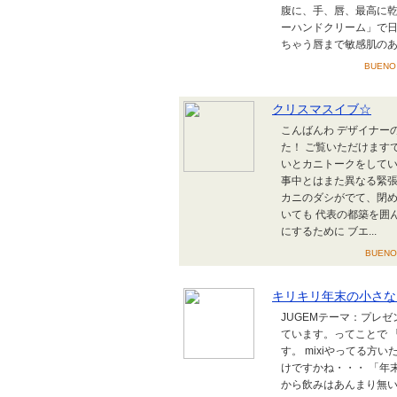
腹に、手、唇、最高に乾
ーハンドクリーム」で日
ちゃう唇まで敏感肌のあた
BUENO
クリスマスイブ☆
こんばんわ デザイナー
た！ ご覧いただけます
いとカニトークをしてい
事中とはまた異なる緊張
カニのダシがでて、閉め
いても 代表の都築を囲
にするために ブエ...
BUEN
キリキリ年末の小さな
JUGEMテーマ：プレゼ
ています。ってことで 「
す。 mixiやってる方
けですかね・・・ 「年末
から飲みはあんまり無い