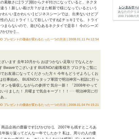
の素敵さに[:ラブ:]朝からクギ付けになっていると、ネクタ
レンタルサーバー
や違う！新しい着け方？がまた斬新で様になっているという
あなたのクリ
かわいい:][:かわいい:] ビジネスシーンでは、出来ないけどプ
200.71G
の人にトライ！して欲しいですね[:チョキ:] でも、トライ
つまらないので、遊び心あるネクタイで是非！ 今のシーズ
か:] ...
NO プレゼントの価値が変わるたった一つの方法 | 2008.01.11 Fri 12:54
ございます 去年10月から おぼつかない足取りでなんとか
す Bwaveでございます BUENOの顧客様方 ブログをご覧に
ixiでお友達になってくださった方々 今年もどうぞよろしくお
 今日は仕事始め。 BUENOスタッフ軍団で明治神宮へ初詣に行っ
オンを吸収しながらの参拝で 気分一新！ 「2008年やって
いりました！ 月曜まで気合キープ！！！･･･ 明治神宮に行
...
NO プレゼントの価値が変わるたった一つの方法 | 2008.01.04 Fri 15:21
商品企画の齋藤です[:ぴかぴか:]。 2007年も残すところあ
年1年振り返ってどんな一年でしたか？ 私は、周りの人の優