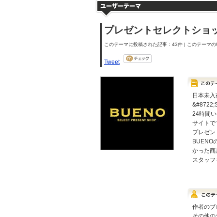
プレゼントセレクトショップ
このテーマに投稿された記事：43件 | このテーマのU
Tweet
日本未入
&#8722
24時間
サイトで
プレゼン
BUEN
かった商
スタッフ
作者のブ
その他の