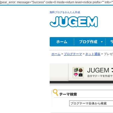
[pear_error: message="Success" code=0 mode=return level=notice prefix="" info=""
無料ブログをかんたん作成
ホーム
>
ブログテーマ
>
ネット通販
>
プレゼ