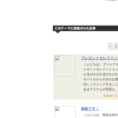
<
1
プレゼントセレクトシ
こんにちは。 ディレクターの
レゼントセレクトショップ
か:][:ぴかぴか:][:ぴ
モバイルからのみのお買
詳しくチェックすることが
あるアイテムの写真も、
BUENO プ
素敵です！
こんにちは、商品企画の