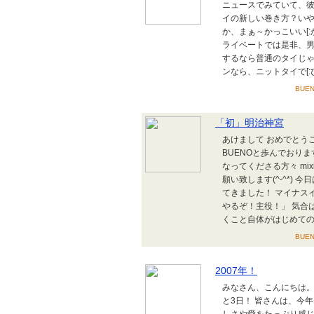
ニュースでみていて、彼
イの新しい巻き方？い
か、まぁ～かっこいい[:
ライベートでは是非、男性
するなら普通のタイじゃ
ンなら、ニットタイで[:ぴかぴ
BUE
「初」明治神宮
あけまして おめでとう
BUENOと歩んでおりま
なってくださる方々 m
願い致します(^-^*)
てきました！ マイナスイ
やるぞ！主役！」 気合は
くこと自体がはじめてのあ
BUE
2007年！
みなさん、こんにちは。 
と3日！ 皆さんは、今