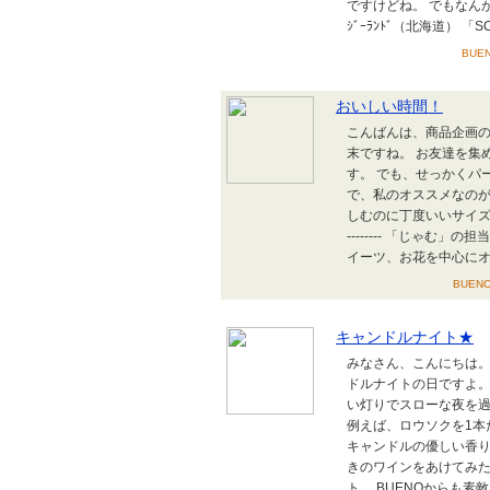
ですけどね。 でもなんか
ｼﾞｰﾗﾝﾄﾞ（北海道） 「SCU
BUE
おいしい時間！
こんばんは、商品企画の
末ですね。 お友達を集
す。 でも、せっかくパ
で、私のオススメなのがこ
しむのに丁度いいサイズです
-------- 「じゃむ」の担
イーツ、お花を中心にオ..
BUEN
キャンドルナイト★
みなさん、こんにちは。 
ドルナイトの日ですよ。
い灯りでスローな夜を過
例えば、ロウソクを1本
キャンドルの優しい香り
きのワインをあけてみた
ト。 BUENOからも素敵