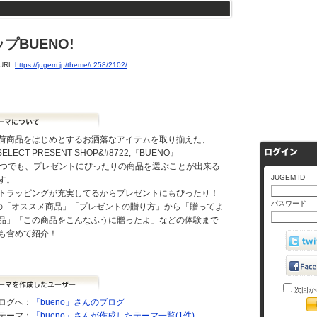
BUENO!
RL:
https://jugem.jp/theme/c258/2102/
荷商品をはじめとするお洒落なアイテムを取り揃えた、
;SELECT PRESENT SHOP&#8722;『BUENO』
いつでも、プレゼントにぴったりの商品を選ぶことが出来る
JUGEM ID
す。
トラッピングが充実してるからプレゼントにもぴったり！
パスワード
Oの「オススメ商品」「プレゼントの贈り方」から「贈ってよ
品」「この商品をこんなふうに贈ったよ」などの体験まで
も含めて紹介！
次回か
ログへ：
「bueno」さんのブログ
テーマ：
「bueno」さんが作成したテーマ一覧(1件)