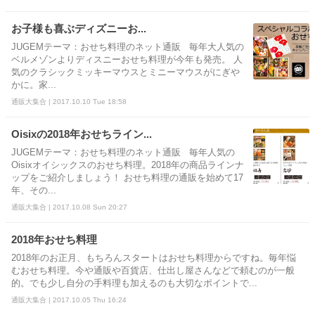
お子様も喜ぶディズニーお...
JUGEMテーマ：おせち料理のネット通販 毎年大人気の
ベルメゾンよりディスニーおせち料理が今年も発売。 人
気のクラシックミッキーマウスとミニーマウスがにぎや
かに。家...
通販大集合 | 2017.10.10 Tue 18:58
Oisixの2018年おせちライン...
JUGEMテーマ：おせち料理のネット通販 毎年人気の
Oisixオイシックスのおせち料理。2018年の商品ラインナ
ップをご紹介しましょう！ おせち料理の通販を始めて17
年、その...
通販大集合 | 2017.10.08 Sun 20:27
2018年おせち料理
2018年のお正月、もちろんスタートはおせち料理からですね。毎年悩
むおせち料理。今や通販や百貨店、仕出し屋さんなどで頼むのが一般
的。でも少し自分の手料理も加えるのも大切なポイントで...
通販大集合 | 2017.10.05 Thu 16:24