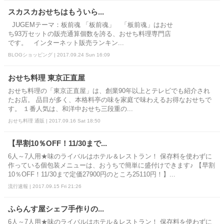
スカスカおせちはもういら...
JUGEMテーマ：板前魂 「板前魂」 「板前魂」はおせ
ち93万セットの販売通算個数を誇る、おせち料理専門店
です。 インターネット販売ランキン...
BLOGショッピング | 2017.09.24 Sun 16:09
おせち料理 東京正直屋
おせち料理の「東京正直屋」は、創業90年以上とテレビでも紹介され
たお店。 品目が多く、本格料亭の味を家庭で味わえるお得なおせちで
す。 １番人気は、和洋中おせち三段重の...
おせち料理 通販 | 2017.09.16 Sat 18:50
【早割10％OFF！11/30まで...
6人～7人用★味のライバルはホテル＆レストラン！ 保存料を使わずに
作っている個包装メニューは、おうちで簡単に盛付けできます♪ 【早割
10％OFF！11/30まで定価27900円のところ25110円！】...
流行速報 | 2017.09.15 Fri 21:26
ふらんす屋シェフ手作りの...
6人～7人用★味のライバルはホテル＆レストラン！ 保存料を使わずに