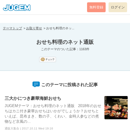
[pear_error: message="Success" code=0 mode=return level=notice
prefix="" info=""]
無料登録
ログイン
テーマトップ
お取り寄せ
おせち料理のネッ...
おせち料理のネット通販
このテーマのついた記事：1163件
このテーマに投稿された記事
三大かにつき豪華海鮮おせち
JUGEMテーマ：おせち料理のネット通販 2018年のおせ
ちはカニ付き豪華おせちはいかがでしょうか？おせちと
いえば、昆布まき、数の子、くわい、金時人参などの煮
物など京風の...
通販大集合 | 2017.10.11 Wed 19:16