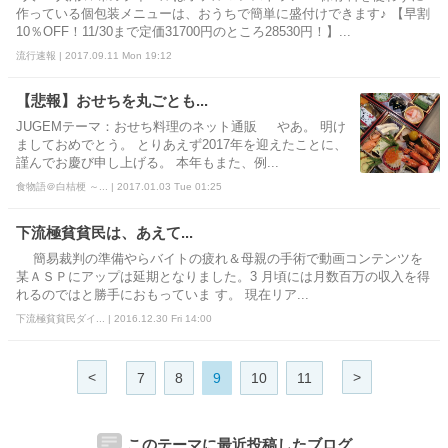
作っている個包装メニューは、おうちで簡単に盛付けできます♪ 【早割
10％OFF！11/30まで定価31700円のところ28530円！】...
流行速報 | 2017.09.11 Mon 19:12
【悲報】おせちを丸ごとも...
JUGEMテーマ：おせち料理のネット通販 やあ。 明け
ましておめでとう。 とりあえず2017年を迎えたことに、
謹んでお慶び申し上げる。 本年もまた、例...
食物語＠白桔梗 ～... | 2017.01.03 Tue 01:25
下流極貧貧民は、あえて...
簡易裁判の準備やらバイトの疲れ＆母親の手術で動画コンテンツを
某ＡＳＰにアップは延期となりました。3 月頃には月数百万の収入を得
れるのではと勝手におもっていま す。 現在リア...
下流極貧貧民ダイ... | 2016.12.30 Fri 14:00
<
>
7
8
9
10
11
このテーマに最近投稿したブログ